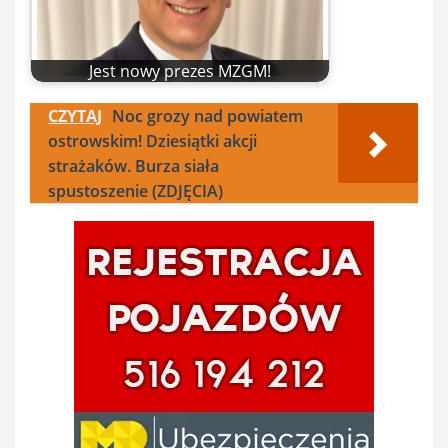
Jest nowy prezes MZGM!
CZYTAJ
Noc grozy nad powiatem
ostrowskim! Dziesiątki akcji
strażaków. Burza siała
spustoszenie (ZDJĘCIA)