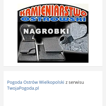
Pogoda Ostrów Wielkopolski
z serwisu
TwojaPogoda.pl