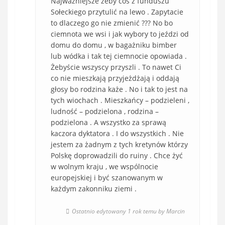
Najważniejsze żeby coś z funduszu
Sołeckiego przytulić na lewo . Zapytacie
to dlaczego go nie zmienić ??? No bo
ciemnota we wsi i jak wybory to jeździ od
domu do domu , w bagażniku bimber
lub wódka i tak tej ciemnocie opowiada .
Żebyście wszyscy przyszli . To nawet Ci
co nie mieszkają przyjeżdżają i oddają
głosy bo rodzina każe . No i tak to jest na
tych wiochach . Mieszkańcy – podzieleni ,
ludność – podzielona , rodzina –
podzielona . A wszystko za sprawą
kaczora dyktatora . I do wszystkich . Nie
jestem za żadnym z tych kretynów którzy
Polskę doprowadzili do ruiny . Chce żyć
w wolnym kraju , we wspólnocie
europejskiej i być szanowanym w
każdym zakonniku ziemi .
Ostatnio edytowany 1 rok temu by Marcin