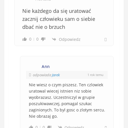
Nie każdego da się uratować
zacznij człowieku sam o siebie
dbać nie o brzuch
0
0
Odpowiedz
Ann
odpowiada
Jarek
1 rok temu
Nie wiesz o czym piszesz. Ten czlowiek
uratowal wiecej istnien niz sobie
wyobrazasz. Uczestniczyl w grupie
poszukiwawczej, pomagal szukac
zaginionych. To byl gosc o zlotym sercu.
Nie obrazaj go.
0
0
Odpowiedz