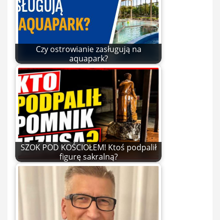
Czy ostrowianie zasługują na
aquapark?
SZOK POD KOŚCIOŁEM! Ktoś podpalił
figurę sakralną?