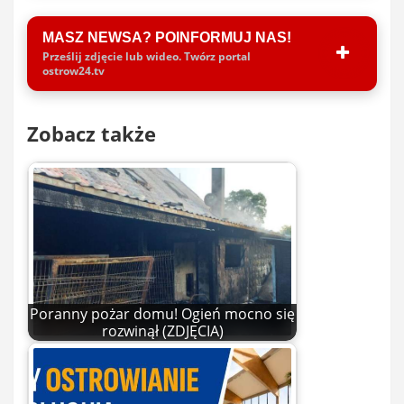
MASZ NEWSA? POINFORMUJ NAS!
Prześlij zdjęcie lub wideo. Twórz portal
ostrow24.tv
Zobacz także
Poranny pożar domu! Ogień mocno się
rozwinął (ZDJĘCIA)