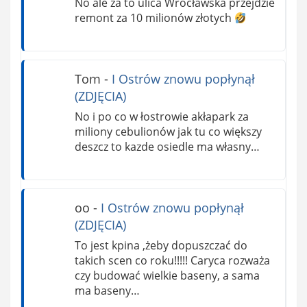
No ale za to ulica Wrocławska przejdzie
remont za 10 milionów złotych
Tom
-
I Ostrów znowu popłynął
(ZDJĘCIA)
No i po co w łostrowie akłapark za
miliony cebulionów jak tu co większy
deszcz to kazde osiedle ma własny…
oo
-
I Ostrów znowu popłynął
(ZDJĘCIA)
To jest kpina ,żeby dopuszczać do
takich scen co roku!!!!! Caryca rozważa
czy budować wielkie baseny, a sama
ma baseny…