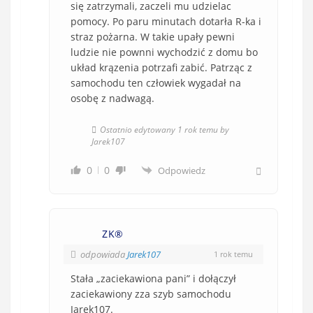
się zatrzymali, zaczeli mu udzielac
pomocy. Po paru minutach dotarła R-ka i
straz pożarna. W takie upały pewni
ludzie nie pownni wychodzić z domu bo
układ krązenia potrzafi zabić. Patrząc z
samochodu ten człowiek wygadał na
osobę z nadwagą.
Ostatnio edytowany 1 rok temu by
Jarek107
0
0
Odpowiedz
ZK®️
odpowiada
Jarek107
1 rok temu
Stała „zaciekawiona pani” i dołączył
zaciekawiony zza szyb samochodu
Jarek107.