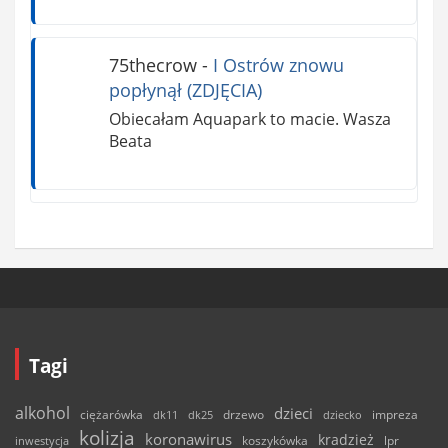
75thecrow
-
I Ostrów znowu
popłynął (ZDJĘCIA)
Obiecałam Aquapark to macie. Wasza
Beata
Tagi
alkohol
dzieci
ciężarówka
drzewo
dk11
dk25
dziecko
impreza
kolizja
koronawirus
kradzież
inwestycja
koszykówka
lpr