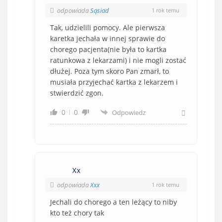
odpowiada
Sąsiad
1 rok temu
Tak, udzielili pomocy. Ale pierwsza
karetka jechała w innej sprawie do
chorego pacjenta(nie była to kartka
ratunkowa z lekarzami) i nie mogli zostać
dłużej. Poza tym skoro Pan zmarł, to
musiała przyjechać kartka z lekarzem i
stwierdzić zgon.
0
0
Odpowiedz
Xx
odpowiada
Xxx
1 rok temu
Jechali do chorego a ten leżący to niby
kto też chory tak