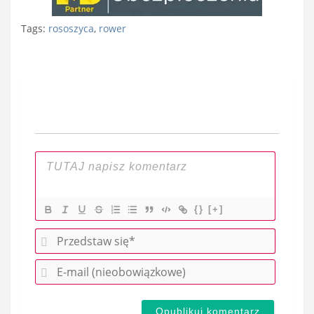
Tags:
rososzyca
,
rower
Nawigacja
wpisu
{}
[+]
P
r
E
z
-
e
m
d