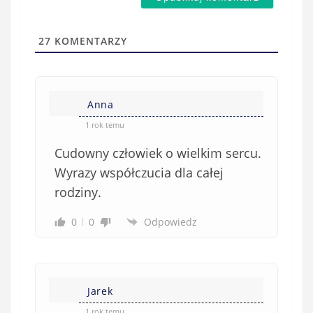
a
s
i
t
l
a
27
KOMENTARZY
(
w
n
s
i
i
e
Anna
ę
o
*
1 rok temu
b
Cudowny człowiek o wielkim sercu.
o
w
Wyrazy współczucia dla całej
i
rodziny.
ą
z
0
0
Odpowiedz
k
o
w
e
Jarek
)
1 rok temu