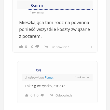
i
e
Roman
ę
o
*
1 rok temu
b
Mieszkająca tam rodzina powinna
o
w
ponieść wszystkie koszty związane
i
z pożarem.
ą
z
0
0
Odpowiedz
k
o
w
e
Xyz
)
odpowiada
Roman
1 rok temu
Tak z g wszystko jest ok?
0
0
Odpowiedz