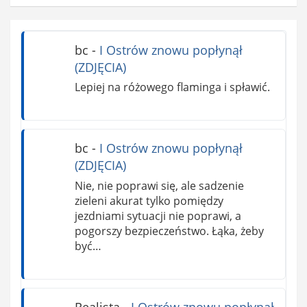
bc
-
I Ostrów znowu popłynął
(ZDJĘCIA)
Lepiej na różowego flaminga i spławić.
bc
-
I Ostrów znowu popłynął
(ZDJĘCIA)
Nie, nie poprawi się, ale sadzenie
zieleni akurat tylko pomiędzy
jezdniami sytuacji nie poprawi, a
pogorszy bezpieczeństwo. Łąka, żeby
być…
Realista
-
I Ostrów znowu popłynął