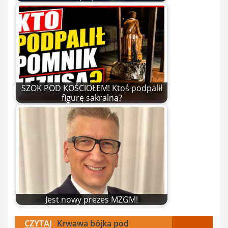
SZOK POD KOŚCIOŁEM! Ktoś podpalił
figurę sakralną?
Jest nowy prezes MZGM!
CZYTAJ
Krwawa bójka pod