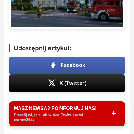
Udostępnij artykuł:
Facebook
X (Twitter)
MASZ NEWSA? POINFORMUJ NAS!
Prześlij zdjęcie lub wideo. Twórz portal
ostrow24.tv