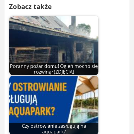
Zobacz także
Poranny pożar domu! Ogień mocno się
rozwinął (ZDJĘCIA)
Czy ostrowianie zasługują na
aquapark?