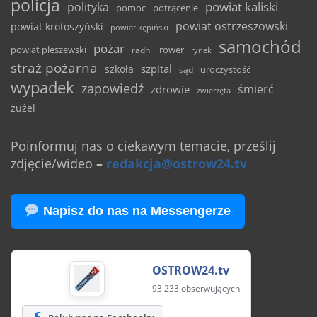
policja
powiat kaliski
polityka
pomoc
potrącenie
powiat ostrzeszowski
powiat krotoszyński
powiat kępiński
samochód
pożar
powiat pleszewski
rower
radni
rynek
straż pożarna
szpital
szkoła
uroczystość
sąd
wypadek
zapowiedź
śmierć
zdrowie
zwierzęta
żużel
Poinformuj nas o ciekawym temacie, prześlij
zdjęcie/wideo
–
redakcja@ostrow24.tv
Napisz do nas na Messengerze
OSTROW24.tv
93 233 obserwujących