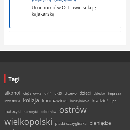
Uruchomić w Ostrowie sekcję
kajakarską
Tagi
alkohol
dzieci
ciężarówka
drzewo
dk11
dk25
dziecko
impreza
kolizja
koronawirus
kradzież
inwestycja
koszykówka
lpr
ostrów
motocykl
odolanów
narkotyki
wielkopolski
pieniądze
piaski-szczygliczka