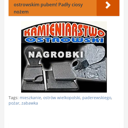
ostrowskim pubem! Padły ciosy
nożem
Tags:
mieszkanie
,
ostrów wielkopolski
,
paderewskiego
,
pożar
,
zabawka
Nawigacja
wpisu