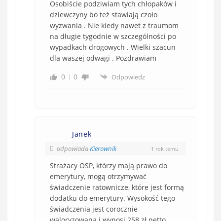
Osobiście podziwiam tych chłopaków i
dziewczyny bo też stawiają czoło
wyzwania . Nie kiedy nawet z traumom
na długie tygodnie w szczególności po
wypadkach drogowych . Wielki szacun
dla waszej odwagi . Pozdrawiam
0
0
Odpowiedz
Janek
odpowiada
Kierownik
1 rok temu
Strażacy OSP, którzy mają prawo do
emerytury, mogą otrzymywać
świadczenie ratownicze, które jest formą
dodatku do emerytury. Wysokość tego
świadczenia jest corocznie
waloryzowana i wynosi 258 zł netto