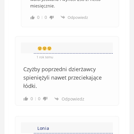
miesięcznie.
0
0
Odpowiedz
1 rok temu
Czyżby poprzedni dzierżawcy
spieniężyli nawet przeciekające
łódki.
0
0
Odpowiedz
Lonia