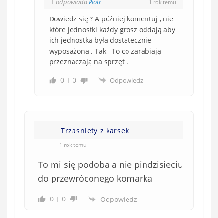
odpowiada
Piotr
1 rok temu
Dowiedz się ? A później komentuj , nie
które jednostki każdy grosz oddają aby
ich jednostka była dostatecznie
wyposażona . Tak . To co zarabiają
przeznaczają na sprzęt .
0
0
Odpowiedz
Trzasniety z karsek
1 rok temu
To mi się podoba a nie pindzisieciu
do przewróconego komarka
0
0
Odpowiedz