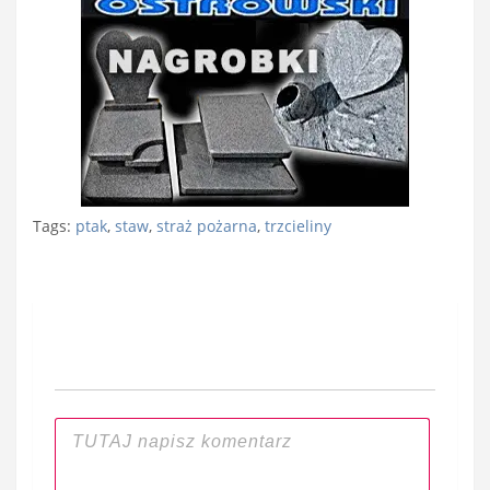
Tags:
ptak
,
staw
,
straż pożarna
,
trzcieliny
Nawigacja
wpisu