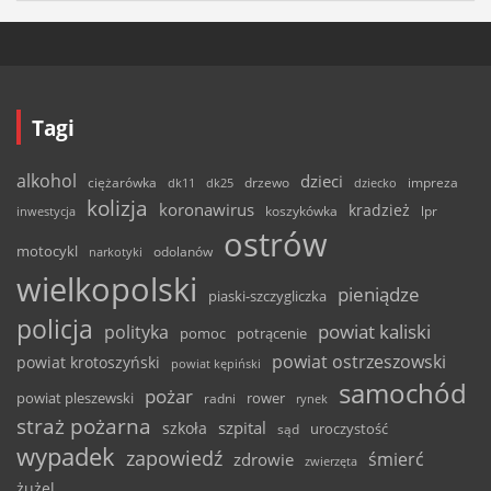
Tagi
alkohol
dzieci
ciężarówka
drzewo
dk11
dk25
dziecko
impreza
kolizja
koronawirus
kradzież
inwestycja
koszykówka
lpr
ostrów
motocykl
odolanów
narkotyki
wielkopolski
pieniądze
piaski-szczygliczka
policja
powiat kaliski
polityka
pomoc
potrącenie
powiat ostrzeszowski
powiat krotoszyński
powiat kępiński
samochód
pożar
powiat pleszewski
rower
radni
rynek
straż pożarna
szpital
szkoła
uroczystość
sąd
wypadek
zapowiedź
śmierć
zdrowie
zwierzęta
żużel