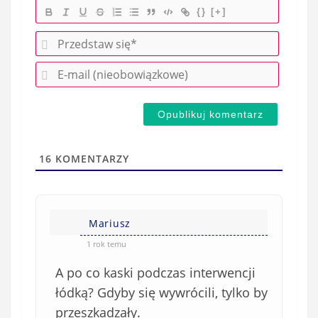
{}
[+]
P
r
E
z
-
e
m
d
a
s
i
t
l
a
16
KOMENTARZY
(
w
n
s
i
i
e
Mariusz
ę
o
*
1 rok temu
b
A po co kaski podczas interwencji
o
w
łódką? Gdyby się wywrócili, tylko by
i
przeszkadzały.