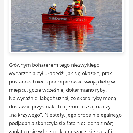
Głównym bohaterem tego niezwykłego
wydarzenia był… łabędź. Jak się okazało, ptak
postanowił nieco podreperować swoją dietę w
miejscu, gdzie wcześniej dokarmiano ryby.
Najwyraźniej łabędź uznał, że skoro ryby mogą
dostawać przysmaki, to i jemu coś się należy —
„na krzywego”. Niestety, jego próba nielegalnego
podjadania skończyła się fatalnie: jedna z nóg
zaplątała się w linę bojki unoszącej się na tafli