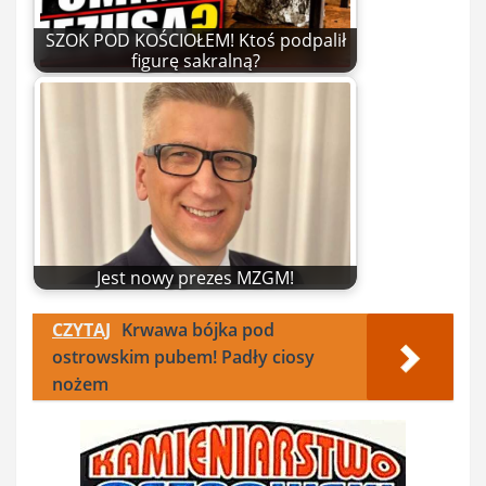
SZOK POD KOŚCIOŁEM! Ktoś podpalił
figurę sakralną?
Jest nowy prezes MZGM!
CZYTAJ
Krwawa bójka pod
ostrowskim pubem! Padły ciosy
nożem