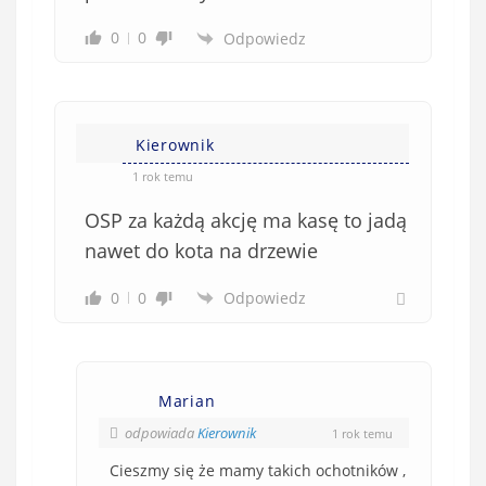
ą
z
0
0
Odpowiedz
k
o
w
e
Kierownik
)
1 rok temu
OSP za każdą akcję ma kasę to jadą
nawet do kota na drzewie
0
0
Odpowiedz
Marian
odpowiada
Kierownik
1 rok temu
Cieszmy się że mamy takich ochotników ,