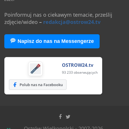
Poinformuj nas o ciekawym temacie, prześlij
zdjęcie/wideo
–
redakcja@ostrow24.tv
Napisz do nas na Messengerze
OSTROW24.tv
93 233 obserwujących
Polub nas na Facebooku
Ostrów Wielkopolski - 2007-2026