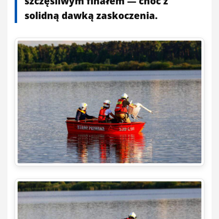
szczęśliwym finałem — choć z
solidną dawką zaskoczenia.