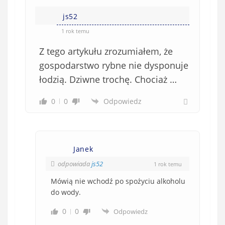
js52
1 rok temu
Z tego artykułu zrozumiałem, że
gospodarstwo rybne nie dysponuje
łodzią. Dziwne trochę. Chociaż …
0
0
Odpowiedz
Janek
odpowiada
js52
1 rok temu
Mówią nie wchodź po spożyciu alkoholu
do wody.
0
0
Odpowiedz