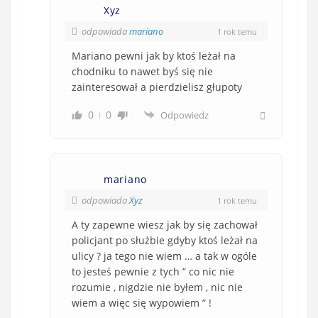
Xyz
odpowiada
mariano
1 rok temu
Mariano pewni jak by ktoś leżał na
chodniku to nawet byś się nie
zainteresował a pierdzielisz głupoty
0
0
Odpowiedz
mariano
odpowiada
Xyz
1 rok temu
A ty zapewne wiesz jak by się zachował
policjant po służbie gdyby ktoś leżał na
ulicy ? ja tego nie wiem … a tak w ogóle
to jesteś pewnie z tych ” co nic nie
rozumie , nigdzie nie byłem , nic nie
wiem a więc się wypowiem ” !