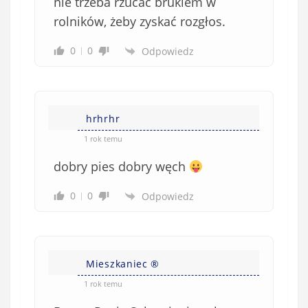
nie trzeba rzucać brukiem w
rolników, żeby zyskać rozgłos.
0
0
Odpowiedz
hrhrhr
1 rok temu
dobry pies dobry węch
0
0
Odpowiedz
Mieszkaniec ®
1 rok temu