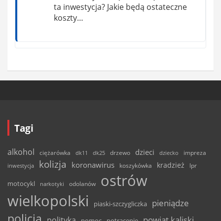
ta inwestycja? Jakie będą ostateczne
koszty…
Tagi
alkohol
dzieci
ciężarówka
drzewo
dk11
dk25
dziecko
impreza
kolizja
koronawirus
kradzież
inwestycja
koszykówka
lpr
ostrów
motocykl
odolanów
narkotyki
wielkopolski
pieniądze
piaski-szczygliczka
policja
powiat kaliski
polityka
pomoc
potrącenie