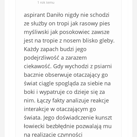
o
*
1 rok temu
b
aspirant Daniło nigdy nie schodzi
o
w
ze służby on tropi jak rasowy pies
i
myśliwski jak posokowiec zawsze
ą
jest na tropie z nosem blisko gleby.
z
Każdy zapach budzi jego
k
podejrzliwość a zarazem
o
ciekawość. Gdy wychodzi z psiarni
w
e
bacznie obserwuje otaczający go
)
świat ciągle spogląda za siebie na
boki i wypatruje co dzieje się za
nim. Łączy fakty analizuje reakcje
interakcje w otaczającym go
świata. Jego doświadczenie kunszt
łowiecki bezbłędnie pozwalają mu
na realizacje czynności