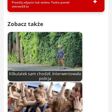
Prześlij zdjęcie lub wideo. Twórz portal
ostrow24.tv
Zobacz także
Kilkulatek sam chodził. Interweniowała
policja