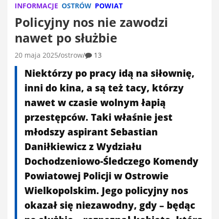
INFORMACJE
OSTRÓW
POWIAT
Policyjny nos nie zawodzi
nawet po służbie
20 maja 2025
ostrow
13
Niektórzy
po
pracy
idą
na
siłownię,
inni
do
kina,
a
są
też
tacy,
którzy
nawet
w
czasie
wolnym
łapią
przestępców.
Taki
właśnie
jest
młodszy
aspirant
Sebastian
Daniłkiewicz
z
Wydziału
Dochodzeniowo-
Śledczego
Komendy
Powiatowej
Policji
w
Ostrowie
Wielkopolskim.
Jego
policyjny
nos
okazał
się
niezawodny,
gdy –
będąc