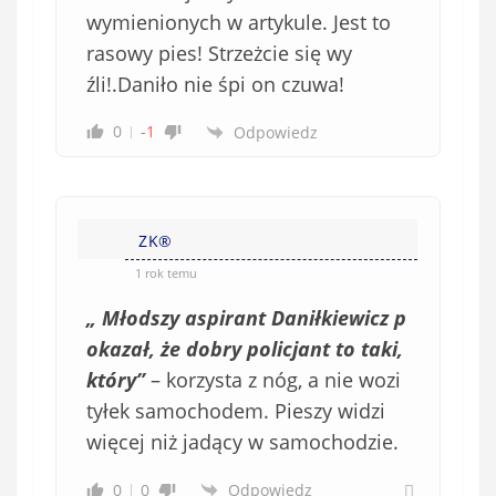
wymienionych w artykule. Jest to
rasowy pies! Strzeżcie się wy
źli!.Daniło nie śpi on czuwa!
0
-1
Odpowiedz
ZK®️
1 rok temu
„
Młodszy aspirant Daniłkiewicz p
okazał, że dobry policjant to taki,
który”
– korzysta z nóg, a nie wozi
tyłek samochodem. Pieszy widzi
więcej niż jadący w samochodzie.
0
0
Odpowiedz