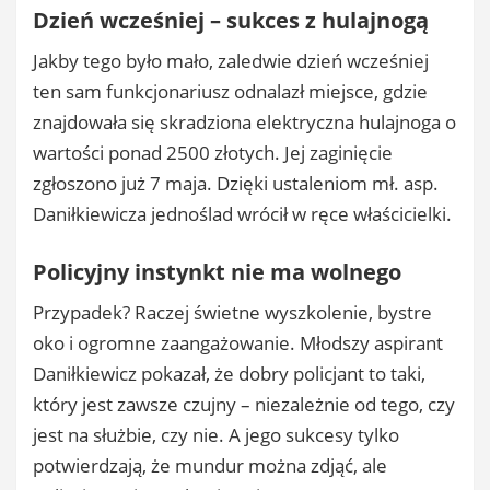
Dzień
wcześniej –
sukces
z
hulajnogą
Jakby
tego
było
mało,
zaledwie
dzień
wcześniej
ten
sam
funkcjonariusz
odnalazł
miejsce,
gdzie
znajdowała
się
skradziona
elektryczna
hulajnoga
o
wartości
ponad
2500
złotych.
Jej
zaginięcie
zgłoszono
już
7
maja.
Dzięki
ustaleniom
mł.
asp.
Daniłkiewicza
jednoślad
wrócił
w
ręce
właścicielki.
Policyjny
instynkt
nie
ma
wolnego
Przypadek?
Raczej
świetne
wyszkolenie,
bystre
oko
i
ogromne
zaangażowanie.
Młodszy
aspirant
Daniłkiewicz
pokazał,
że
dobry
policjant
to
taki,
który
jest
zawsze
czujny –
niezależnie
od
tego,
czy
jest
na
służbie,
czy
nie.
A
jego
sukcesy
tylko
potwierdzają,
że
mundur
można
zdjąć,
ale