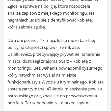
Zgłosiła
sprawę
na
policję,
która
rozpoczęła
analizę
zapisów
z
miejskiego
monitoringu.
Na
nagraniach
udało
się
zidentyfikować
kobietę,
która
zabrała
zgubę.
Dwa
dni
później,
17
maja,
los (
a
może
bardziej
policyjna
czujność)
sprawił,
że
mł.
asp.
Daniłkiewicz,
przebywający
prywatnie
na
terenie
miasta,
dostrzegł
znajomą
twarz –
kobietę
z
monitoringu.
Bez
wahania
powiadomił
dyżurnego,
który
natychmiast
wysłał
na
miejsce
funkcjonariuszy
z
Wydziału
Kryminalnego.
Kobieta
została
zatrzymana.
47-
letnia
mieszkanka
powiatu
ostrowskiego
przyznała
się
do
przywłaszczenia
portfela.
Teraz
odpowie
za
to
przed
sądem.