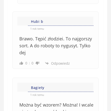
Hubi b
1 rok temu
Brawo. Tępić złodziei. To najgorszy
sort. A do roboty to nygusyt. Tylko
dej
0
0
Odpowiedz
Bagiety
1 rok temu
Można być wzorem? Można! I wcale