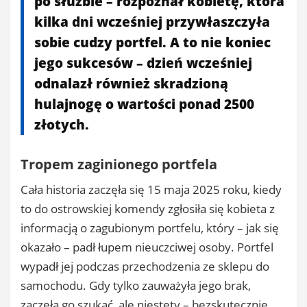
po
służbie –
rozpoznał
kobietę,
która
kilka
dni
wcześniej
przywłaszczyła
sobie
cudzy
portfel.
A
to
nie
koniec
jego
sukcesów –
dzień
wcześniej
odnalazł
również
skradzioną
hulajnogę
o
wartości
ponad
2500
złotych.
Tropem
zaginionego
portfela
Cała
historia
zaczęła
się
15
maja
2025
roku,
kiedy
to
do
ostrowskiej
komendy
zgłosiła
się
kobieta
z
informacją
o
zagubionym
portfelu,
który –
jak
się
okazało –
padł
łupem
nieuczciwej
osoby.
Portfel
wypadł
jej
podczas
przechodzenia
ze
sklepu
do
samochodu.
Gdy
tylko
zauważyła
jego
brak,
zaczęła
go
szukać,
ale
niestety –
bezskutecznie.