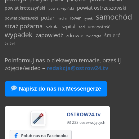
powiat ostrzeszowski
powiat krotoszyński
powiat kępiński
samochód
pożar
powiat pleszewski
rower
radni
rynek
straż pożarna
szpital
szkoła
uroczystość
sąd
wypadek
zapowiedź
śmierć
zdrowie
zwierzęta
żużel
Poinformuj nas o ciekawym temacie, prześlij
zdjęcie/wideo
–
redakcja@ostrow24.tv
Napisz do nas na Messengerze
OSTROW24.tv
93 233 obserwujących
Polub nas na Facebooku