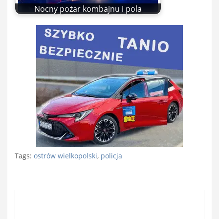
Nocny pożar kombajnu i pola
Tags:
ostrów wielkopolski
,
policja
Nawigacja
wpisu