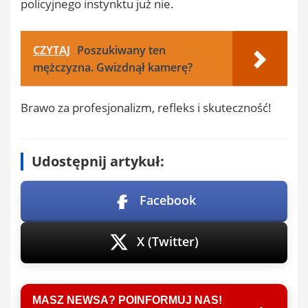
policyjnego
instynktu
już
nie.
CZYTAJ
Poszukiwany ten
mężczyzna. Gwizdnął kamerę?
Brawo
za
profesjonalizm,
refleks
i
skuteczność!
Udostępnij artykuł:
Facebook
X (Twitter)
MASZ NEWSA? POINFORMUJ NAS!