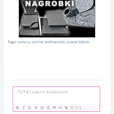
Tags:
matura
,
ostrów wielkopolski
,
powiat kaliski
Nawigacja
wpisu
{}
[+]