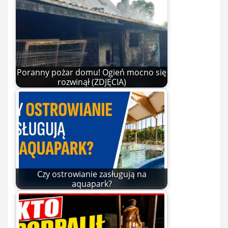
Poranny pożar domu! Ogień mocno się
rozwinął (ZDJĘCIA)
Czy ostrowianie zasługują na
aquapark?