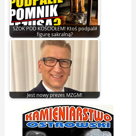
SZOK POD KOŚCIOŁEM! Ktoś podpalił
figurę sakralną?
Jest nowy prezes MZGM!