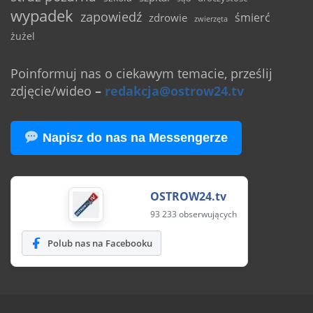
wypadek
zapowiedź
śmierć
zdrowie
zwierzęta
żużel
Poinformuj nas o ciekawym temacie, prześlij
zdjęcie/wideo
–
redakcja@ostrow24.tv
Napisz do nas na Messengerze
OSTROW24.tv
93 233 obserwujących
Polub nas na Facebooku