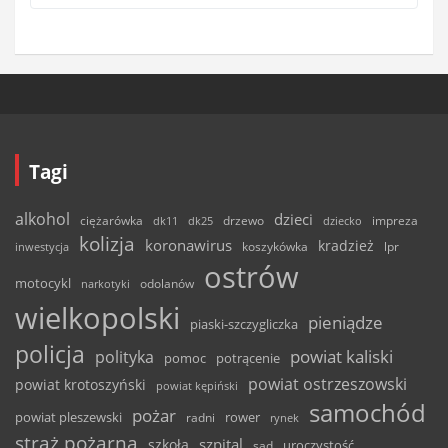
Tagi
alkohol
dzieci
ciężarówka
drzewo
dk11
dk25
dziecko
impreza
kolizja
koronawirus
kradzież
inwestycja
koszykówka
lpr
ostrów
motocykl
odolanów
narkotyki
wielkopolski
pieniądze
piaski-szczygliczka
policja
powiat kaliski
polityka
pomoc
potrącenie
powiat ostrzeszowski
powiat krotoszyński
powiat kępiński
samochód
pożar
powiat pleszewski
rower
radni
rynek
straż pożarna
szpital
szkoła
uroczystość
sąd