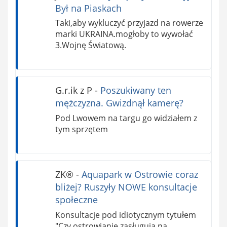
Był na Piaskach
Taki,aby wykluczyć przyjazd na rowerze
marki UKRAINA.mogłoby to wywołać
3.Wojnę Światową.
G.r.ik z P
-
Poszukiwany ten
mężczyzna. Gwizdnął kamerę?
Pod Lwowem na targu go widziałem z
tym sprzętem
ZK®️
-
Aquapark w Ostrowie coraz
bliżej? Ruszyły NOWE konsultacje
społeczne
Konsultacje pod idiotycznym tytułem
"Czy ostrowianie zasługują na