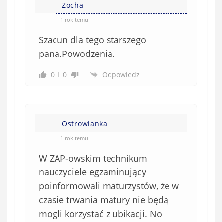
Zocha
1 rok temu
Szacun dla tego starszego
pana.Powodzenia.
0
0
Odpowiedz
Ostrowianka
1 rok temu
W ZAP-owskim technikum
nauczyciele egzaminujący
poinformowali maturzystów, że w
czasie trwania matury nie będą
mogli korzystać z ubikacji. No