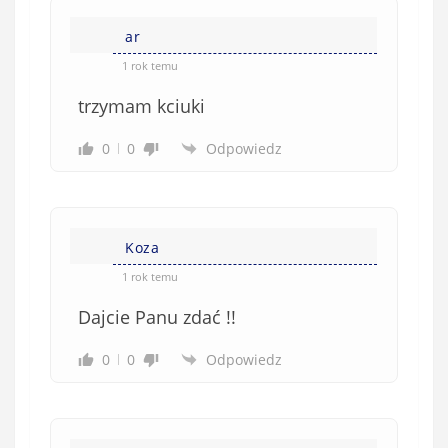
k
ar
o
w
1 rok temu
e
trzymam kciuki
)
0
0
Odpowiedz
Koza
1 rok temu
Dajcie Panu zdać !!
0
0
Odpowiedz