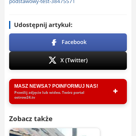
podstawowy-test-38475571
Udostępnij artykuł:
Facebook
X (Twitter)
MASZ NEWSA? POINFORMUJ NAS!
Prześlij zdjęcie lub wideo. Twórz portal
ostrow24.tv
Zobacz także