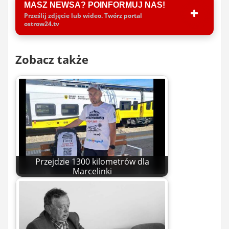
MASZ NEWSA? POINFORMUJ NAS!
Prześlij zdjęcie lub wideo. Twórz portal
ostrow24.tv
Zobacz także
Przejdzie 1300 kilometrów dla
Marcelinki