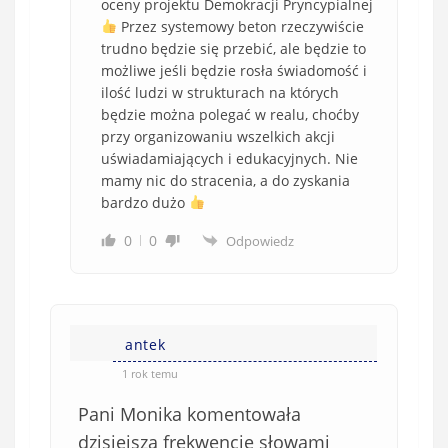
oceny projektu Demokracji Pryncypialnej
Przez systemowy beton rzeczywiście
trudno będzie się przebić, ale będzie to
możliwe jeśli będzie rosła świadomość i
ilość ludzi w strukturach na których
będzie można polegać w realu, choćby
przy organizowaniu wszelkich akcji
uświadamiających i edukacyjnych. Nie
mamy nic do stracenia, a do zyskania
bardzo dużo
0
0
Odpowiedz
antek
1 rok temu
Pani Monika komentowała
dzisiejszą frekwencję słowami