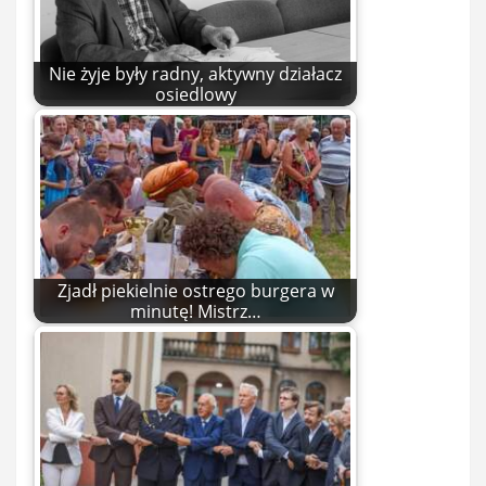
Nie żyje były radny, aktywny działacz
osiedlowy
Zjadł piekielnie ostrego burgera w
minutę! Mistrz…