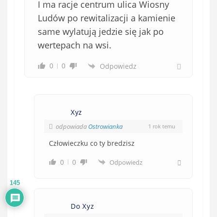
I ma racje centrum ulica Wiosny
Ludów po rewitalizacji a kamienie
same wylatują jedzie się jak po
wertepach na wsi.
0
0
Odpowiedz
Xyz
odpowiada
Ostrowianka
1 rok temu
Człowieczku co ty bredzisz
0
0
Odpowiedz
145
Do Xyz