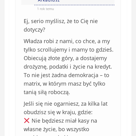
ę
o
*
1 rok temu
b
Ej, serio myślisz, że to Cię nie
o
w
dotyczy?
i
Władza robi z nami, co chce, a my
ą
tylko scrollujemy i mamy to gdzieś.
z
Obiecują złote góry, a dostajemy
k
o
drożyznę, podatki i życie na kredyt.
w
To nie jest żadna demokracja – to
e
matrix, w którym masz być tylko
)
tanią siłą roboczą.
Jeśli się nie ogarniesz, za kilka lat
obudzisz się w kraju, gdzie:
Nie będziesz miał kasy na
własne życie, bo wszystko