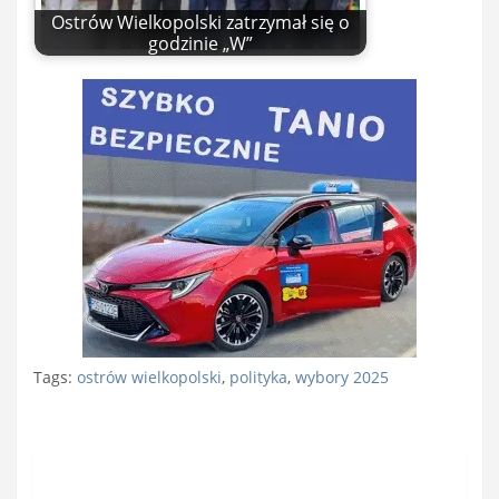
Ostrów Wielkopolski zatrzymał się o
godzinie „W”
Tags:
ostrów wielkopolski
,
polityka
,
wybory 2025
Nawigacja
wpisu