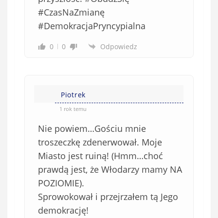
#CzasNaZmianę
#DemokracjaPryncypialna
0
0
Odpowiedz
Piotrek
1 rok temu
Nie powiem…Gościu mnie
troszeczkę zdenerwował. Moje
Miasto jest ruiną! (Hmm…choć
prawdą jest, że Włodarzy mamy NA
POZIOMIE).
Sprowokował i przejrzałem tą Jego
demokrację!