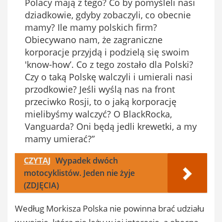
Polacy mają z tego? Co by pomyśleli nasi
dziadkowie, gdyby zobaczyli, co obecnie
mamy? Ile mamy polskich firm?
Obiecywano nam, że zagraniczne
korporacje przyjdą i podzielą się swoim
'know-how’. Co z tego zostało dla Polski?
Czy o taką Polskę walczyli i umierali nasi
przodkowie? Jeśli wyślą nas na front
przeciwko Rosji, to o jaką korporację
mielibyśmy walczyć? O BlackRocka,
Vanguarda? Oni będą jedli krewetki, a my
mamy umierać?”
CZYTAJ
Wypadek dwóch
motocyklistów. Jeden nie żyje
(ZDJĘCIA)
Według Morkisza Polska nie powinna brać udziału