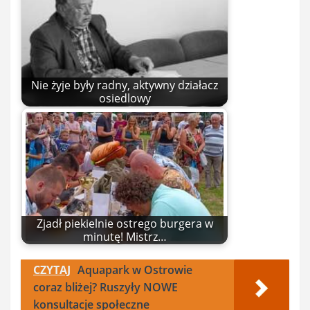
Nie żyje były radny, aktywny działacz
osiedlowy
Zjadł piekielnie ostrego burgera w
minutę! Mistrz…
CZYTAJ
Aquapark w Ostrowie
coraz bliżej? Ruszyły NOWE
konsultacje społeczne