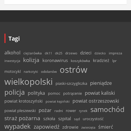
Tagi
alkohol
dzieci
ciężarówka
drzewo
dk11
dk25
dziecko
impreza
kolizja
koronawirus
kradzież
inwestycja
koszykówka
lpr
ostrów
motocykl
odolanów
narkotyki
wielkopolski
pieniądze
piaski-szczygliczka
policja
powiat kaliski
polityka
pomoc
potrącenie
powiat ostrzeszowski
powiat krotoszyński
powiat kępiński
samochód
pożar
powiat pleszewski
rower
radni
rynek
straż pożarna
szpital
szkoła
uroczystość
sąd
wypadek
zapowiedź
śmierć
zdrowie
zwierzęta