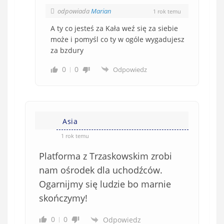
odpowiada
Marian
1 rok temu
A ty co jesteś za Kała weź się za siebie
może i pomyśl co ty w ogóle wygadujesz
za bzdury
0
0
Odpowiedz
Asia
1 rok temu
Platforma z Trzaskowskim zrobi
nam ośrodek dla uchodźców.
Ogarnijmy się ludzie bo marnie
skończymy!
0
0
Odpowiedz