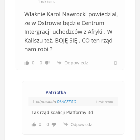
1 rok temu
Właśnie Karol Nawrocki powiedzial,
ze w Ostrowie będzie Centrum
Intergracji uchodzców z Afryki . W
Kaliszu też. BOJĘ SIĘ . CO ten rząd
nam robi ?
0
0
Odpowiedz
Patriotka
odpowiada
DLACZEGO
1 rok temu
Tak rząd koalicji Platformy itd
0
0
Odpowiedz