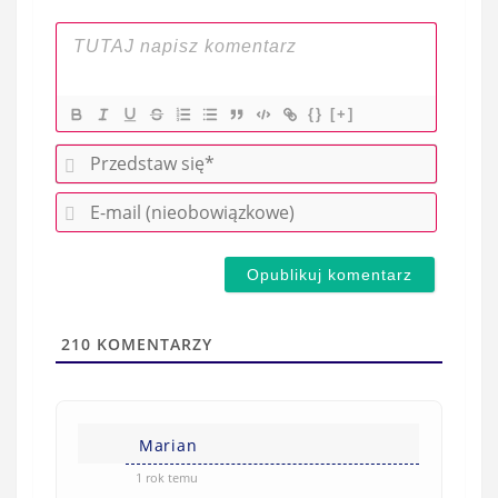
{}
[+]
P
r
E
z
-
e
m
d
a
s
i
t
l
a
210
KOMENTARZY
(
w
n
s
i
i
e
Marian
ę
o
*
1 rok temu