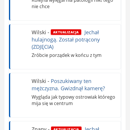
nie chce
Wilski
-
Jechał
AKTUALIZACJA
hulajnogą. Został potrącony
(ZDJĘCIA)
Zróbcie porządek w końcu z tym
Wilski
-
Poszukiwany ten
mężczyzna. Gwizdnął kamerę?
Wygląda jak typowy ostrowiak którego
mija się w centrum
Znany
-
Jechał
AKTUALIZACJA