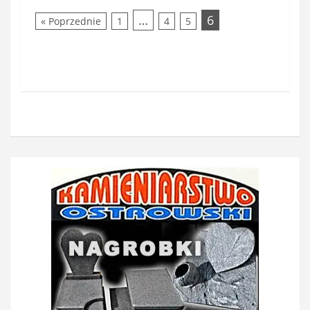
…
6
« Poprzednie
1
4
5