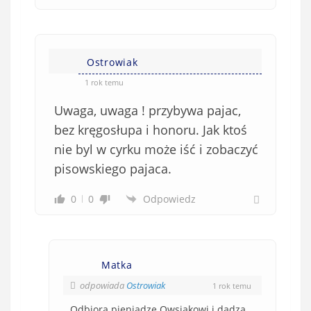
Ostrowiak
1 rok temu
Uwaga, uwaga ! przybywa pajac,
bez kręgosłupa i honoru. Jak ktoś
nie byl w cyrku może iść i zobaczyć
pisowskiego pajaca.
0
0
Odpowiedz
Matka
odpowiada
Ostrowiak
1 rok temu
Odbiorą pieniądze Owsiakowi i dadzą