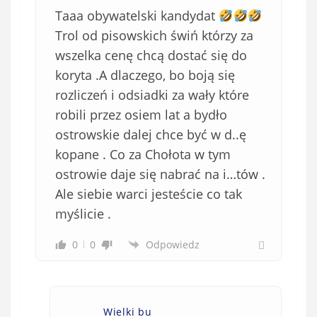
b
Taaa obywatelski kandydat
o
w
Trol od pisowskich świń którzy za
i
wszelka cenę chcą dostać się do
ą
koryta .A dlaczego, bo boją się
z
rozliczeń i odsiadki za wały które
k
robili przez osiem lat a bydło
o
ostrowskie dalej chce być w d..ę
w
e
kopane . Co za Chołota w tym
)
ostrowie daje się nabrać na i…tów .
Ale siebie warci jesteście co tak
myślicie .
0
0
Odpowiedz
Wielki bu