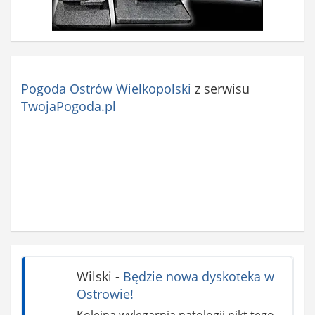
Pogoda Ostrów Wielkopolski
z serwisu
TwojaPogoda.pl
Wilski
-
Będzie nowa dyskoteka w
Ostrowie!
Kolejna wylęgarnia patologii nikt tego