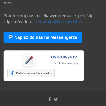
żużel
Poinformuj nas o ciekawym temacie, prześlij
zdjęcie/wideo
–
redakcja@ostrow24.tv
Napisz do nas na Messengerze
OSTROW24.tv
93 233 obserwujących
Polub nas na Facebooku