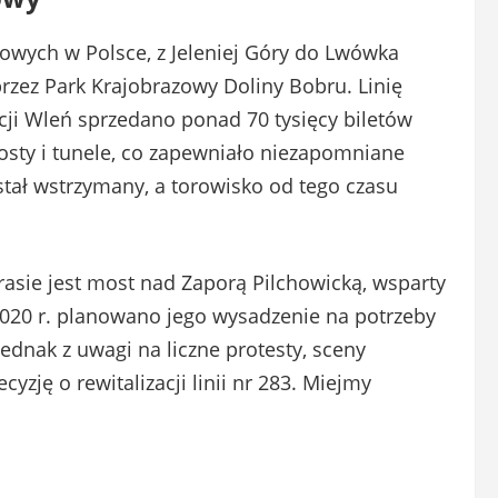
jowych w Polsce, z Jeleniej Góry do Lwówka
rzez Park Krajobrazowy Doliny Bobru. Linię
acji Wleń sprzedano ponad 70 tysięcy biletów
osty i tunele, co zapewniało niezapomniane
został wstrzymany, a torowisko od tego czasu
rasie jest most nad Zaporą Pilchowicką, wsparty
020 r. planowano jego wysadzenie na potrzeby
dnak z uwagi na liczne protesty, sceny
yzję o rewitalizacji linii nr 283. Miejmy