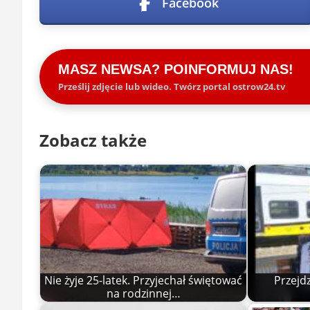
Facebook
MASZ NEWSA? POINFORMUJ NAS!
Prześlij zdjęcie lub wideo. Twórz portal ostrow24.tv
Zobacz także
Nie żyje 25-latek. Przyjechał świętować
Przejd
na rodzinnej…