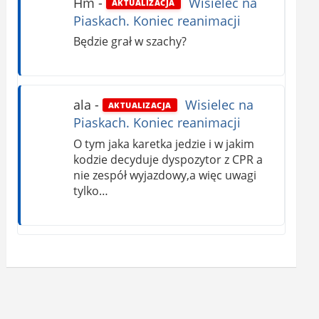
Hm
-
Wisielec na
AKTUALIZACJA
Piaskach. Koniec reanimacji
Będzie grał w szachy?
ala
-
Wisielec na
AKTUALIZACJA
Piaskach. Koniec reanimacji
O tym jaka karetka jedzie i w jakim
kodzie decyduje dyspozytor z CPR a
nie zespół wyjazdowy,a więc uwagi
tylko…