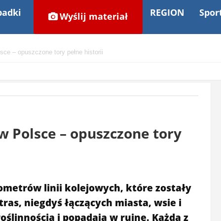
adki
REGION
Spor
Wyślij materiał
sce – opuszczone tory pełne historii
w Polsce – opuszczone tory
lometrów linii kolejowych, które zostały
ras, niegdyś łączących miasta, wsie i
oślinnością i popadają w ruinę. Każda z