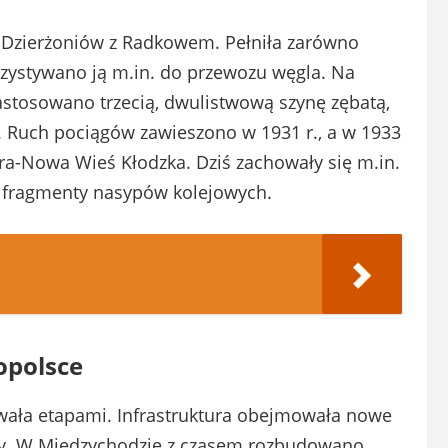
ła Dzierżoniów z Radkowem. Pełniła zarówno
orzystywano ją m.in. do przewozu węgla. Na
stosowano trzecią, dwulistwową szynę zębatą,
ku. Ruch pociągów zawieszono w 1931 r., a w 1933
ra-Nowa Wieś Kłodzka. Dziś zachowały się m.in.
e fragmenty nasypów kolejowych.
opolsce
wała etapami. Infrastruktura obejmowała nowe
kty. W Międzychodzie z czasem rozbudowano