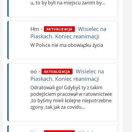
u, to by byli na miejscu zanim by…
Hm
-
Wisielec na
AKTUALIZACJA
Piaskach. Koniec reanimacji
W Polsce nie ma obowiązku życia
oo
-
Wisielec na
AKTUALIZACJA
Piaskach. Koniec reanimacji
Odratowali go! Gdybyś ty z takim
podejściem pracował w ratownictwie
,to byśmy mieli kolejne niepotrzebne
zgony ,tak jak za covidu…