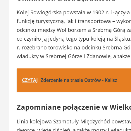
Kolej Sowiogórska powstała w 1902 r. i łączy
funkcję turystyczną, jak i transportową – wyk
odcinku między Woliborzem a Srebrną Górą za
co czyniło ją jedyną tego typu koleją na Śląs
r. rozebrano torowisko na odcinku Srebrna Gó
wiadukty w Srebrnej Górze i Żdanowie, a takż
CZYTAJ
Zderzenie na trasie Ostrów - Kalisz
Zapomniane połączenie w Wielk
Linia kolejowa Szamotuły-Międzychód powsta
dworce, wieże ciśnień, a także mosty i wiadu