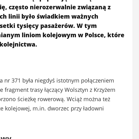
ię, często nierozerwalnie związaną z
ych linii było świadkiem ważnych
 setki tysięcy pasażerów. W tym
nianym liniom kolejowym w Polsce, które
 kolejnictwa.
wa nr 371 była niegdyś istotnym połączeniem
 fragment trasy łączący Wolsztyn z Krzyżem
orzono ścieżkę rowerową. Wciąż można też
ze kolejowej, m.in. dworzec przy ładowni
owy