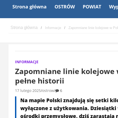
Strona główna
OSTRÓW
POWIAT
Wyp
Informacje
Zapomniane linie kolejowe w Pol
INFORMACJE
Zapomniane linie kolejowe 
pełne historii
17 lutego 2025
ostrow
6
Na mapie Polski znajdują się setki ki
wyłączone z użytkowania. Dziesiątki t
ośrodki przemysłowe, dziś zarastają r