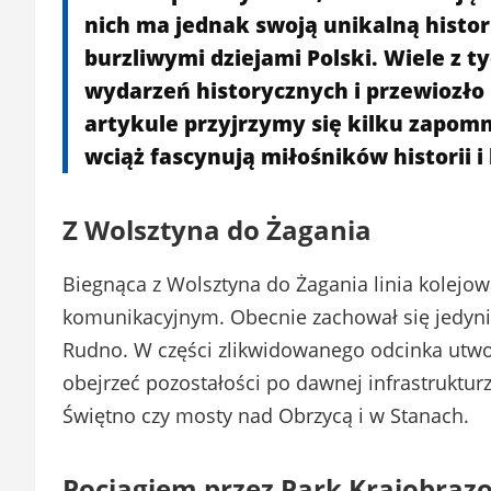
nich ma jednak swoją unikalną histor
burzliwymi dziejami Polski. Wiele z t
wydarzeń historycznych i przewiozło
artykule przyjrzymy się kilku zapom
wciąż fascynują miłośników historii i
Z Wolsztyna do Żagania
Biegnąca z Wolsztyna do Żagania linia kolejo
komunikacyjnym. Obecnie zachował się jedynie
Rudno. W części zlikwidowanego odcinka utw
obejrzeć pozostałości po dawnej infrastruktur
Świętno czy mosty nad Obrzycą i w Stanach.
Pociągiem przez Park Krajobraz