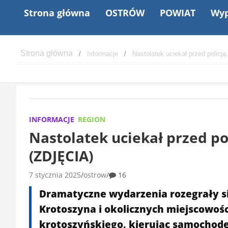
Strona główna
OSTRÓW
POWIAT
Wyp
Informacje
Nastolatek uciekał przed policją
INFORMACJE
REGION
Nastolatek uciekał przed pol
(ZDJĘCIA)
7 stycznia 2025
ostrow
16
Dramatyczne wydarzenia rozegrały się
Krotoszyna i okolicznych miejscowośc
krotoszyńskiego, kierując samochode