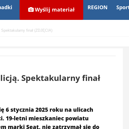
adki
REGION
Spor
Wyślij materiał
. Spektakularny finał (ZDJĘCIA)
icją. Spektakularny finał
 6 stycznia 2025 roku na ulicach
i. 19-letni mieszkaniec powiatu
m marki Seat, nie zatrzymał się do