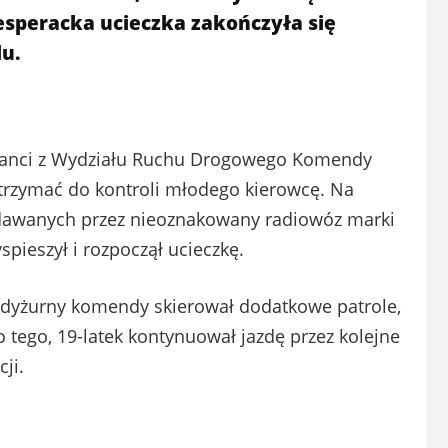
desperacka ucieczka zakończyła się
u.
icjanci z Wydziału Ruchu Drogowego Komendy
atrzymać do kontroli młodego kierowcę. Na
dawanych przez nieoznakowany radiowóz marki
spieszył i rozpoczął ucieczkę.
a dyżurny komendy skierował dodatkowe patrole,
 tego, 19-latek kontynuował jazdę przez kolejne
ji.