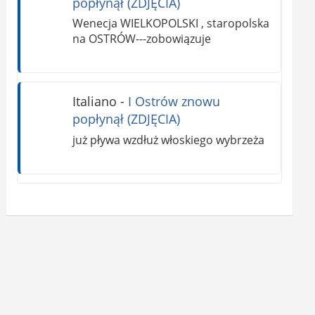
popłynął (ZDJĘCIA)
Wenecja WIELKOPOLSKI , staropolska
na OSTRÓW---zobowiązuje
Italiano
-
I Ostrów znowu
popłynął (ZDJĘCIA)
już pływa wzdłuż włoskiego wybrzeża