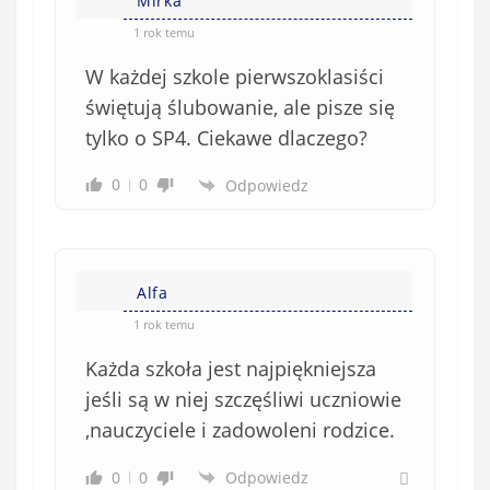
e
Mirka
ę
o
*
1 rok temu
b
W każdej szkole pierwszoklasiści
o
w
świętują ślubowanie, ale pisze się
i
tylko o SP4. Ciekawe dlaczego?
ą
z
0
0
Odpowiedz
k
o
w
e
Alfa
)
1 rok temu
Każda szkoła jest najpiękniejsza
jeśli są w niej szczęśliwi uczniowie
,nauczyciele i zadowoleni rodzice.
0
0
Odpowiedz