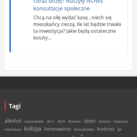
coraz bliżej? Ruszyły NOWE
konsultacje społeczne
Chcą na siłę wydać kasę , niech się
mieszkańcy cieszą. Ile lat będzie trwała
ta inwestycja? Jakie będą ostateczne
koszty…
Tagi
alkohol
dzieci
ciężarówka
drzewo
dk11
dk25
dziecko
impreza
kolizja
koronawirus
kradzież
inwestycja
koszykówka
lpr