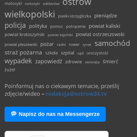
ostrów
motocykl
odolanów
narkotyki
wielkopolski
pieniądze
piaski-szczygliczka
policja
powiat kaliski
polityka
pomoc
potrącenie
powiat ostrzeszowski
powiat krotoszyński
powiat kępiński
samochód
pożar
powiat pleszewski
rower
radni
rynek
straż pożarna
szpital
szkoła
uroczystość
sąd
wypadek
zapowiedź
śmierć
zdrowie
zwierzęta
żużel
Poinformuj nas o ciekawym temacie, prześlij
zdjęcie/wideo
–
redakcja@ostrow24.tv
Napisz do nas na Messengerze