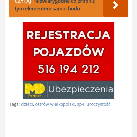
CZYTAJ
Niewiarygodne co zrobił z
tym elementem samochodu
Tags:
dzieci
,
ostrów wielkopolski
,
sp4
,
uroczystość
Nawigacja
wpisu