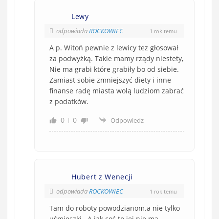
Lewy
odpowiada
ROCKOWIEC
1 rok temu
A p. Witoń pewnie z lewicy tez głosował
za podwyżką. Takie mamy rządy niestety,
Nie ma grabi które grabiły bo od siebie.
Zamiast sobie zmniejszyć diety i inne
finanse radę miasta wolą ludziom zabrać
z podatków.
0
0
Odpowiedz
Hubert z Wenecji
odpowiada
ROCKOWIEC
1 rok temu
Tam do roboty powodzianom.a nie tylko
uśmieszki . A jak coś to jej nie ma