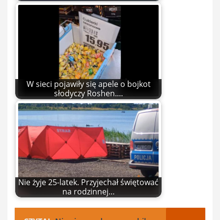
W sieci pojawiły się apele o bojkot
słodyczy Roshen.…
Nie żyje 25-latek. Przyjechał świętować
na rodzinnej…