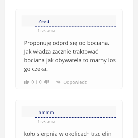
w
n
s
i
i
e
Zeed
ę
o
*
1 rok temu
b
Proponuję odprd się od bociana.
o
w
Jak władza zacznie traktować
i
bociana jak obywatela to marny los
ą
go czeka.
z
k
0
0
Odpowiedz
o
w
e
)
hmmm
1 rok temu
koło sierpnia w okolicach trzcielin