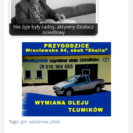
Nie żyje były radny, aktywny działacz
osiedlowy
Tags:
gm. odolanów
,
ptaki
Nawigacja