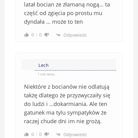
latał bocian ze złamaną nogą… ta
część od zgięcia po prostu mu
dyndała … może to ten
0
0
Odpowiedz
Lech
1 rok temu
Niektóre z bocianów nie odlatują
takżę dlatego że przyzwyczaiły się
do ludzi i …dokarmiania. Ale ten
gatunek ma tylu sympatyków że
raczej chude dni im nie grożą.
0
0
Odpowiedz