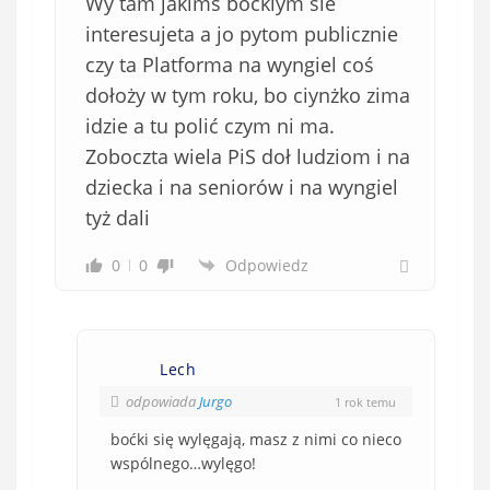
Wy tam jakimś boćkiym sie
interesujeta a jo pytom publicznie
czy ta Platforma na wyngiel coś
dołoży w tym roku, bo ciynżko zima
idzie a tu polić czym ni ma.
Zoboczta wiela PiS doł ludziom i na
dziecka i na seniorów i na wyngiel
tyż dali
0
0
Odpowiedz
Lech
odpowiada
Jurgo
1 rok temu
boćki się wylęgają, masz z nimi co nieco
wspólnego…wylęgo!