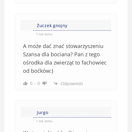
Żuczek gnojny
1 rok temu
A może dać znać stowarzyszeniu
Szansa dla bociana? Pan z tego
ośrodka dla zwierząt to fachowiec
od boćków:)
0
0
Odpowiedz
Jurgo
1 rok temu