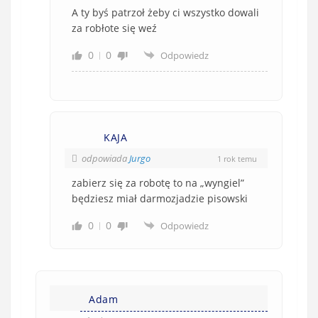
A ty byś patrzoł żeby ci wszystko dowali
za robłote się weź
0
0
Odpowiedz
KAJA
odpowiada
Jurgo
1 rok temu
zabierz się za robotę to na „wyngiel”
będziesz miał darmozjadzie pisowski
0
0
Odpowiedz
Adam