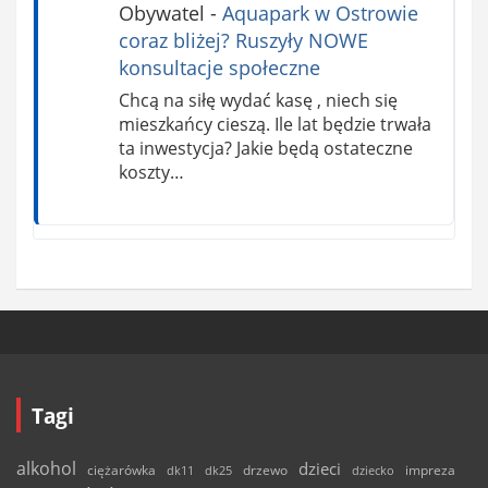
Obywatel
-
Aquapark w Ostrowie
coraz bliżej? Ruszyły NOWE
konsultacje społeczne
Chcą na siłę wydać kasę , niech się
mieszkańcy cieszą. Ile lat będzie trwała
ta inwestycja? Jakie będą ostateczne
koszty…
Tagi
alkohol
dzieci
ciężarówka
drzewo
dk11
dk25
dziecko
impreza