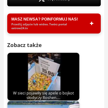
MASZ NEWSA? POINFORMUJ NAS!
Prześlij zdjęcie lub wideo. Twórz portal
ostrow24.tv
Zobacz także
W sieci pojawiły się apele o bojkot
słodyczy Roshen.…