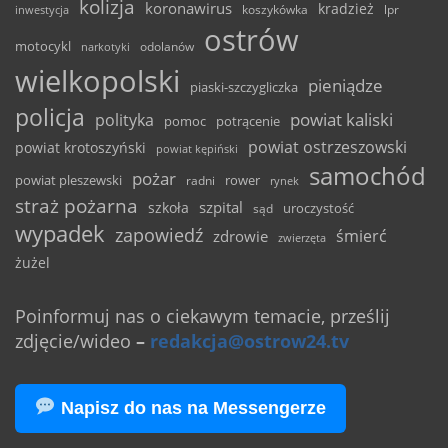
kolizja
koronawirus
kradzież
inwestycja
koszykówka
lpr
ostrów
motocykl
odolanów
narkotyki
wielkopolski
pieniądze
piaski-szczygliczka
policja
powiat kaliski
polityka
pomoc
potrącenie
powiat ostrzeszowski
powiat krotoszyński
powiat kępiński
samochód
pożar
powiat pleszewski
rower
radni
rynek
straż pożarna
szpital
szkoła
uroczystość
sąd
wypadek
zapowiedź
śmierć
zdrowie
zwierzęta
żużel
Poinformuj nas o ciekawym temacie, prześlij
zdjęcie/wideo
–
redakcja@ostrow24.tv
Napisz do nas na Messengerze