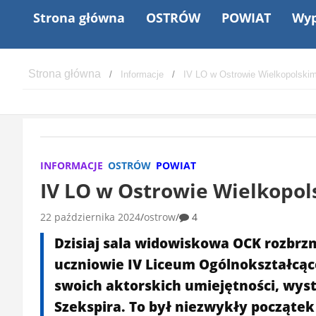
Strona główna
OSTRÓW
POWIAT
Wyp
Informacje
IV LO w Ostrowie Wielkopolskim 
INFORMACJE
OSTRÓW
POWIAT
IV LO w Ostrowie Wielkopols
22 października 2024
ostrow
4
Dzisiaj sala widowiskowa OCK rozbr
uczniowie IV Liceum Ogólnokształcąc
swoich aktorskich umiejętności, wyst
Szekspira. To był niezwykły początek j