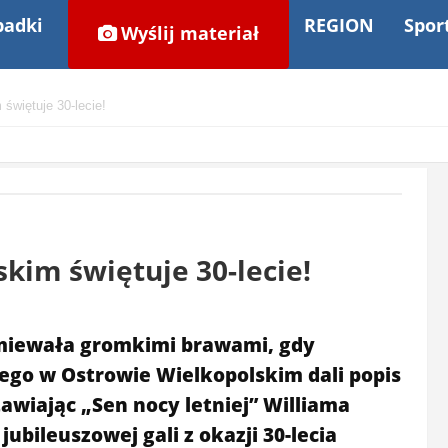
adki
REGION
Spor
Wyślij materiał
świętuje 30-lecie!
kim świętuje 30-lecie!
zmiewała gromkimi brawami, gdy
ego w Ostrowie Wielkopolskim dali popis
awiając „Sen nocy letniej” Williama
ubileuszowej gali z okazji 30-lecia