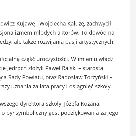
owicz-Kujawę i Wojciecha Kałużę, zachwycił
fesjonalizmem młodych aktorów. To dowód na
edzy, ale także rozwijania pasji artystycznych.
icjalną część uroczystości. W imieniu władz
e Jędroch złożyli Paweł Rajski – starosta
ca Rady Powiatu, oraz Radosław Torzyński –
azy uznania za lata pracy i osiągnięć szkoły.
szego dyrektora szkoły, Józefa Kozana,
To był symboliczny gest podziękowania za jego