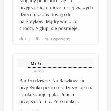
Mogliby policjanci częściej
przyjeżdżać to może mniej waszych
dzieci miałoby dostęp do
narkotyków. Mądry wie o co
chodzi. A głupi się pośmieje.
0
0
Odpowiedz
Marta
1 rok temu
Bardzo dziwne. Na Raszkowskiej
przy Rynku pełno młodzieży fajki na
sztuki kupuje, palą. Policja
przejeżdża i nic. Zero reakcji.