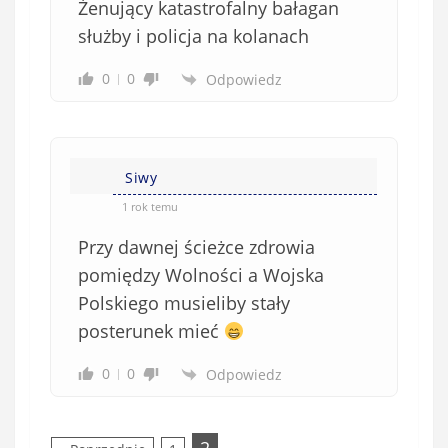
Żenujący katastrofalny bałagan
służby i policja na kolanach
0
0
Odpowiedz
Siwy
1 rok temu
Przy dawnej ścieżce zdrowia
pomiędzy Wolności a Wojska
Polskiego musieliby stały
posterunek mieć
0
0
Odpowiedz