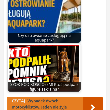
Czy ostrowianie zasługują na
aquapark?
SZOK POD KOŚCIOŁEM! Ktoś podpalił
figurę sakralną?
CZYTAJ
Wypadek dwóch
motocyklistów. Jeden nie żyje