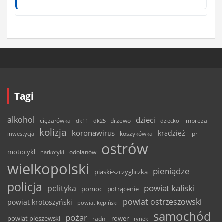
Tagi
alkohol
dzieci
ciężarówka
drzewo
dk11
dk25
dziecko
impreza
kolizja
koronawirus
kradzież
inwestycja
koszykówka
lpr
ostrów
motocykl
odolanów
narkotyki
wielkopolski
pieniądze
piaski-szczygliczka
policja
powiat kaliski
polityka
pomoc
potrącenie
powiat ostrzeszowski
powiat krotoszyński
powiat kępiński
samochód
pożar
powiat pleszewski
rower
radni
rynek