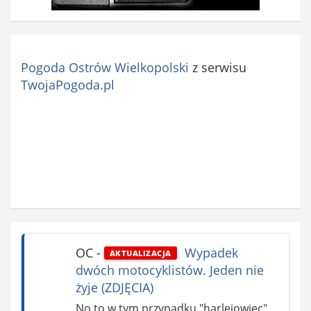
Pogoda Ostrów Wielkopolski
z serwisu
TwojaPogoda.pl
OC
-
Wypadek
AKTUALIZACJA
dwóch motocyklistów. Jeden nie
żyje (ZDJĘCIA)
No to w tym przypadku "harlejowiec"