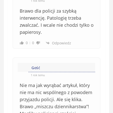
*
1 rok temu
b
Brawo dla policji za szybką
o
w
interwencję. Patologię trzeba
i
zwalczać. I wcale nie chodzi tylko o
ą
papierosy.
z
k
0
0
Odpowiedz
o
w
e
)
Gość
1 rok temu
Nie ma jak wyrąbać artykuł, który
nie ma nic wspólnego z powodem
przyjazdu policji. Ale się klika.
Brawo „miszczu dziennikarstwa”!