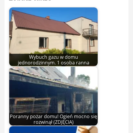
Wybuch gazu w domu
jednorodzinnym. 1 osoba ranna
Poranny pożar domu! Ogień mocno się
rozwinął (ZDJĘCIA)