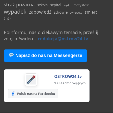
straż pożarna
szpital
szkoła
uroczystość
sąd
wypadek
zapowiedź
śmierć
zdrowie
zwierzęta
żużel
Poinformuj nas o ciekawym temacie, prześlij
zdjęcie/wideo
–
redakcja@ostrow24.tv
Napisz do nas na Messengerze
OSTROW24.tv
93 233 obserwujących
Polub nas na Facebooku