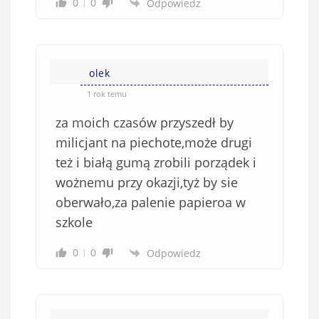
0
0
Odpowiedz
olek
1 rok temu
za moich czasów przyszedł by
milicjant na piechote,może drugi
też i białą gumą zrobili porządek i
wożnemu przy okazji,tyż by sie
oberwało,za palenie papieroa w
szkole
0
0
Odpowiedz