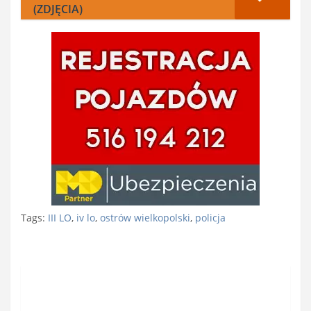
(ZDJĘCIA)
Tags:
III LO
,
iv lo
,
ostrów wielkopolski
,
policja
Nawigacja
wpisu