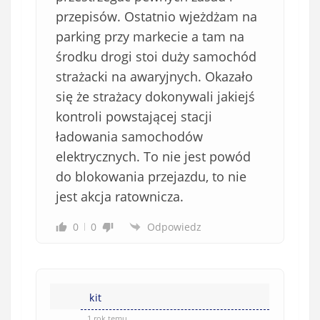
i
przepisów. Ostatnio wjeżdżam na
ą
parking przy markecie a tam na
z
środku drogi stoi duży samochód
k
strażacki na awaryjnych. Okazało
o
się że strażacy dokonywali jakiejś
w
e
kontroli powstającej stacji
)
ładowania samochodów
elektrycznych. To nie jest powód
do blokowania przejazdu, to nie
jest akcja ratownicza.
0
0
Odpowiedz
kit
1 rok temu