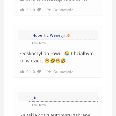
0
0
Odpowiedz
Hubert z Wenecji
1 rok temu
Odskoczył do rowu.
Chciałbym
to widzieć.
0
0
Odpowiedz
Ja
1 rok temu
Za takie coś z automatu zabrane