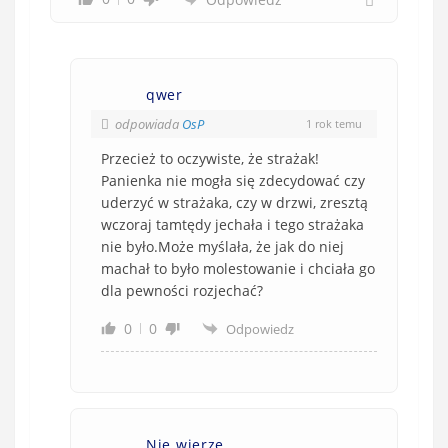
qwer
odpowiada
OsP
1 rok temu
Przecież to oczywiste, że strażak!
Panienka nie mogła się zdecydować czy
uderzyć w strażaka, czy w drzwi, zresztą
wczoraj tamtędy jechała i tego strażaka
nie było.Może myślała, że jak do niej
machał to było molestowanie i chciała go
dla pewności rozjechać?
0
0
Odpowiedz
Nie wierzę