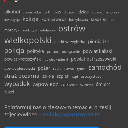
alkohol
dzieci
ciężarówka
drzewo
dk11
dk25
dziecko
impreza
kolizja
koronawirus
kradzież
inwestycja
koszykówka
lpr
ostrów
motocykl
odolanów
narkotyki
wielkopolski
pieniądze
piaski-szczygliczka
policja
powiat kaliski
polityka
pomoc
potrącenie
powiat ostrzeszowski
powiat krotoszyński
powiat kępiński
samochód
pożar
powiat pleszewski
rower
radni
rynek
straż pożarna
szpital
szkoła
uroczystość
sąd
wypadek
zapowiedź
śmierć
zdrowie
zwierzęta
żużel
Poinformuj nas o ciekawym temacie, prześlij
zdjęcie/wideo
–
redakcja@ostrow24.tv