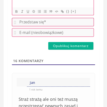
{}
[+]
P
r
E
z
-
e
m
d
a
s
i
t
l
a
16
KOMENTARZY
(
w
n
s
i
i
e
Jan
ę
o
*
1 rok temu
b
Straż strażą ale oni też muszą
o
w
przestrzegać pewnych zasad i