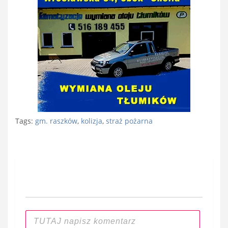
Tags:
gm. raszków
,
kolizja
,
straż pożarna
Nawigacja
wpisu