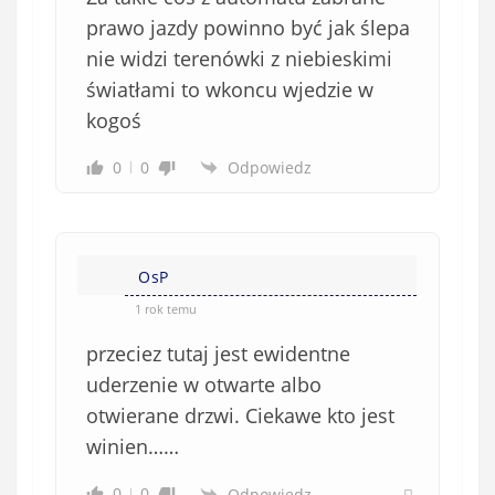
prawo jazdy powinno być jak ślepa
nie widzi terenówki z niebieskimi
światłami to wkoncu wjedzie w
kogoś
0
0
Odpowiedz
OsP
1 rok temu
przeciez tutaj jest ewidentne
uderzenie w otwarte albo
otwierane drzwi. Ciekawe kto jest
winien……
0
0
Odpowiedz