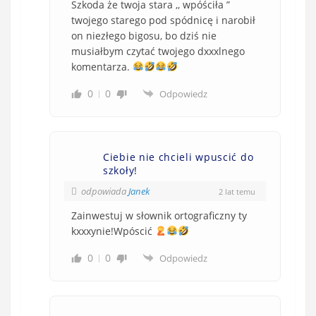
Szkoda że twoja stara ,, wpóściła ”
twojego starego pod spódnicę i narobił
on niezłego bigosu, bo dziś nie
musiałbym czytać twojego dxxxlnego
komentarza.
0
0
Odpowiedz
Ciebie nie chcieli wpuscić do
szkoły!
odpowiada
Janek
2 lat temu
Zainwestuj w słownik ortograficzny ty
kxxxynie!Wpóscić
0
0
Odpowiedz