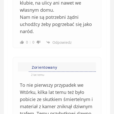
klubie, na ulicy ani nawet we
własnym domu.
Nam nie są potrzebni żądni
uchodźcy żeby pogrzebać się jako
naród.
0
0
Odpowiedz
Zorientowany
2 lat temu
To nie pierwszy przypadek we
Wtórku, kilka lat temu też było
pobicie ze skutkiem śmiertelnym i
materiał z kamer zniknął dziwnym
trafem. Temu przybytkowi dawno