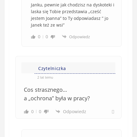
Janku, pewnie jak chodzisz na dyskoteki i
laska się Tobie przedstawia „cześć
jestem Joanna” to Ty odpowiadasz ” jo
Janek też ze wsi”
0
0
Odpowiedz
Czytelniczka
2 lat temu
Cos strasznego…
a „ochrona” była w pracy?
0
0
Odpowiedz