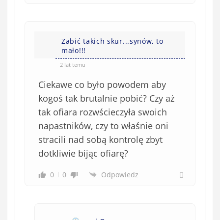
)
Zabić takich skur...synów, to
mało!!!
2 lat temu
Ciekawe co było powodem aby
kogoś tak brutalnie pobić? Czy aż
tak ofiara rozwścieczyła swoich
napastników, czy to właśnie oni
stracili nad sobą kontrolę zbyt
dotkliwie bijąc ofiarę?
0
0
Odpowiedz