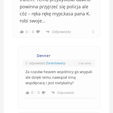
powinna przyjrzeć się policja ale
cóż – ręka rękę myje,kasa pana K.
robi swoje…
0
0
Odpowiedz
Denner
odpowiada
Zorientowany
2 lat temu
Za czasów heaven wspólnicy go wsypali
ale dzięki temu nawiązał inną
współpracę i jest nietykalny?
0
0
Odpowiedz