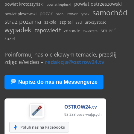
powiat ostrzeszowski
powiat krotoszyński
powiat kępiński
samochód
pożar
powiat pleszewski
rower
radni
rynek
straż pożarna
szpital
szkoła
uroczystość
sąd
wypadek
zapowiedź
śmierć
zdrowie
zwierzęta
żużel
Poinformuj nas o ciekawym temacie, prześlij
zdjęcie/wideo
–
redakcja@ostrow24.tv
Napisz do nas na Messengerze
OSTROW24.tv
93 233 obserwujących
Polub nas na Facebooku