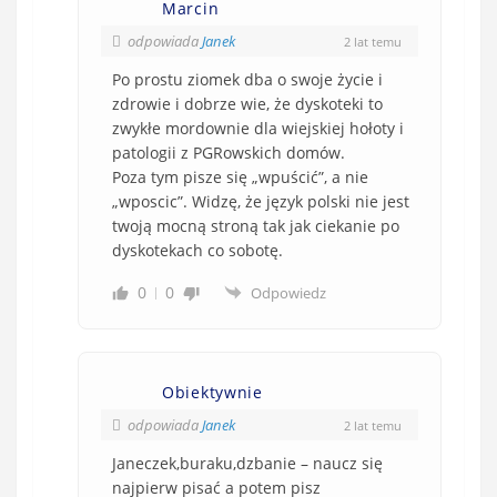
Marcin
odpowiada
Janek
2 lat temu
Po prostu ziomek dba o swoje życie i
zdrowie i dobrze wie, że dyskoteki to
zwykłe mordownie dla wiejskiej hołoty i
patologii z PGRowskich domów.
Poza tym pisze się „wpuścić”, a nie
„wposcic”. Widzę, że język polski nie jest
twoją mocną stroną tak jak ciekanie po
dyskotekach co sobotę.
0
0
Odpowiedz
Obiektywnie
odpowiada
Janek
2 lat temu
Janeczek,buraku,dzbanie – naucz się
najpierw pisać a potem pisz