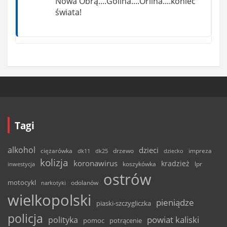
Nowa Obrą....Golina....Orlina....koniec
świata!
Tagi
alkohol
dzieci
ciężarówka
drzewo
dk11
dk25
dziecko
impreza
kolizja
koronawirus
kradzież
inwestycja
koszykówka
lpr
ostrów
motocykl
odolanów
narkotyki
wielkopolski
pieniądze
piaski-szczygliczka
policja
powiat kaliski
polityka
pomoc
potrącenie