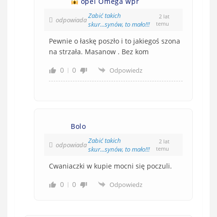
opel Omega wpr
Zabić takich
2 lat
odpowiada
skur...synów, to mało!!!
temu
Pewnie o łaskę poszło i to jakiegoś szona
na strzała. Masanow . Bez kom
0
0
Odpowiedz
Bolo
Zabić takich
2 lat
odpowiada
skur...synów, to mało!!!
temu
Cwaniaczki w kupie mocni się poczuli.
0
0
Odpowiedz