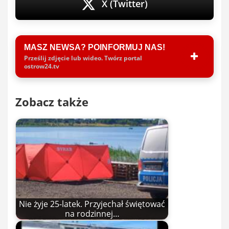
X (Twitter)
MASZ NEWSA? POINFORMUJ NAS!
Prześlij zdjęcie lub wideo. Twórz portal
ostrow24.tv
Zobacz także
Nie żyje 25-latek. Przyjechał świętować
na rodzinnej…