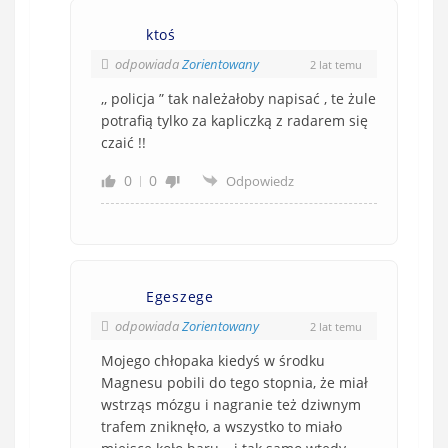
ktoś
odpowiada
Zorientowany
2 lat temu
,, policja ” tak należałoby napisać , te żule
potrafią tylko za kapliczką z radarem się
czaić !!
0
0
Odpowiedz
Egeszege
odpowiada
Zorientowany
2 lat temu
Mojego chłopaka kiedyś w środku
Magnesu pobili do tego stopnia, że miał
wstrząs mózgu i nagranie też dziwnym
trafem zniknęło, a wszystko to miało