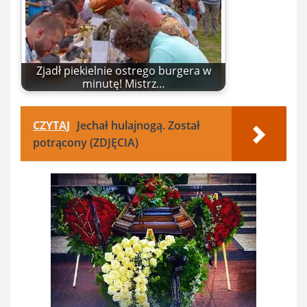
Zjadł piekielnie ostrego burgera w
minutę! Mistrz…
CZYTAJ
Jechał hulajnogą. Został
potrącony (ZDJĘCIA)