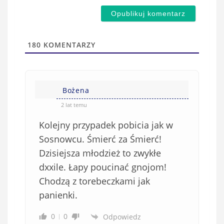
m
d
a
s
i
t
l
a
180
KOMENTARZY
(
w
n
s
i
i
e
Bożena
ę
o
*
2 lat temu
b
Kolejny przypadek pobicia jak w
o
w
Sosnowcu. Śmierć za Śmierć!
i
Dzisiejsza młodzież to zwykłe
ą
dxxile. Łapy poucinać gnojom!
z
Chodzą z torebeczkami jak
k
panienki.
o
w
0
0
Odpowiedz
e