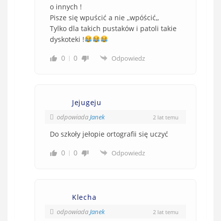
o innych !
Pisze się wpuścić a nie ,,wpóścić,,
Tylko dla takich pustaków i patoli takie
dyskoteki !
0
0
Odpowiedz
Jejugeju
odpowiada
Janek
2 lat temu
Do szkoły jełopie ortografii się uczyć
0
0
Odpowiedz
Klecha
odpowiada
Janek
2 lat temu