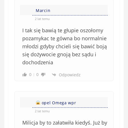
Marcin
2 lat temu
I tak się bawią te głupie oszołomy
pozamykac te gówna bo normalnie
młodzi gdyby chcieli się bawić boją
się dożywocie gnoją bez sądu i
dochodzenia
0
0
Odpowiedz
opel Omega wpr
2 lat temu
Milicja by to załatwiła kiedyś. Już by