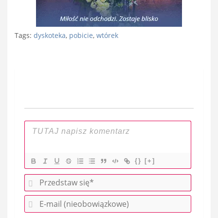
Tags:
dyskoteka
,
pobicie
,
wtórek
Nawigacja
wpisu
{}
[+]
P
r
E
z
-
e