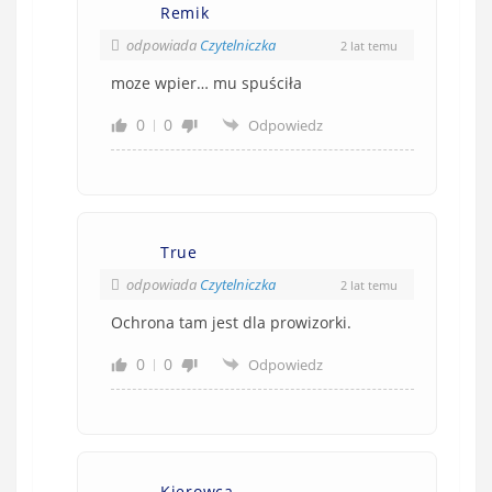
Remik
odpowiada
Czytelniczka
2 lat temu
moze wpier… mu spuściła
0
0
Odpowiedz
True
odpowiada
Czytelniczka
2 lat temu
Ochrona tam jest dla prowizorki.
0
0
Odpowiedz
Kierowca