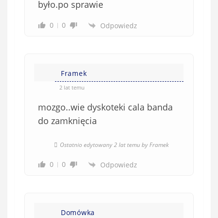
było.po sprawie
0
0
Odpowiedz
Framek
2 lat temu
mozgo..wie dyskoteki cala banda
do zamknięcia
Ostatnio edytowany 2 lat temu by Framek
0
0
Odpowiedz
Domówka