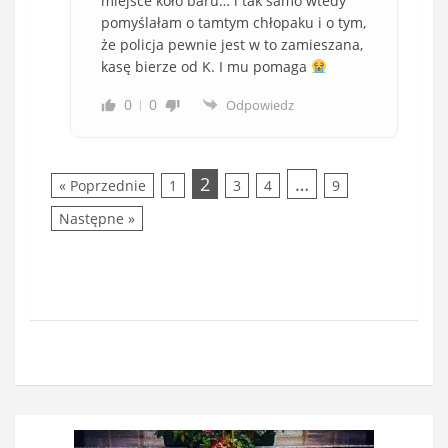
miejsce koło baru… i tak samo wtedy
pomyślałam o tamtym chłopaku i o tym,
że policja pewnie jest w to zamieszana,
kasę bierze od K. I mu pomaga
0
0
Odpowiedz
2
…
« Poprzednie
1
3
4
9
Następne »