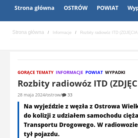
Strona główna
OSTRÓW
POWIAT
Wyp
Informacje
Rozbity radiowóz ITD (ZDJĘCIA) 
GORĄCE TEMATY
INFORMACJE
POWIAT
WYPADKI
Rozbity radiowóz ITD (ZDJĘCI
28 maja 2024
ostrow
33
Na wyjeździe z węzła z Ostrowa Wiel
do kolizji z udziałem samochodu cięż
Transportu Drogowego. W radiowozie 
tył pojazdu.