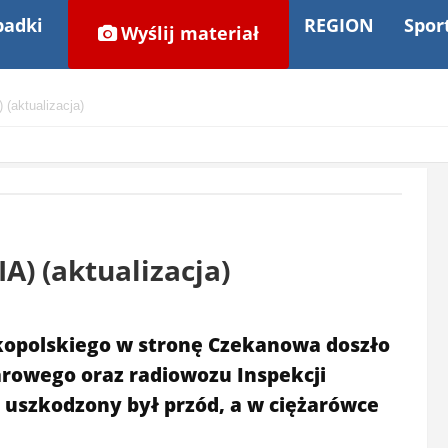
adki
REGION
Spor
Wyślij materiał
(aktualizacja)
A) (aktualizacja)
kopolskiego w stronę Czekanowa doszło
arowego oraz radiowozu Inspekcji
uszkodzony był przód, a w ciężarówce