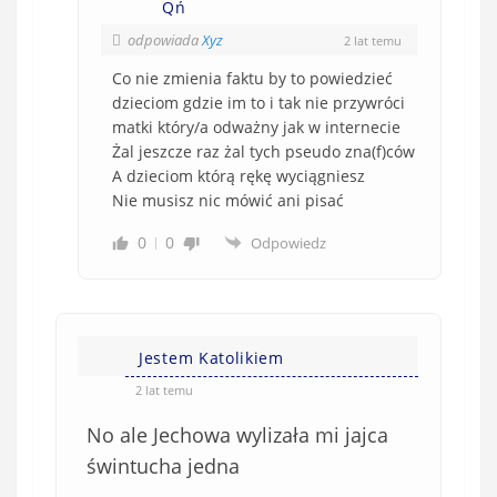
Qń
odpowiada
Xyz
2 lat temu
Co nie zmienia faktu by to powiedzieć
dzieciom gdzie im to i tak nie przywróci
matki który/a odważny jak w internecie
Żal jeszcze raz żal tych pseudo zna(f)ców
A dzieciom którą rękę wyciągniesz
Nie musisz nic mówić ani pisać
0
0
Odpowiedz
Jestem Katolikiem
2 lat temu
No ale Jechowa wylizała mi jajca
świntucha jedna