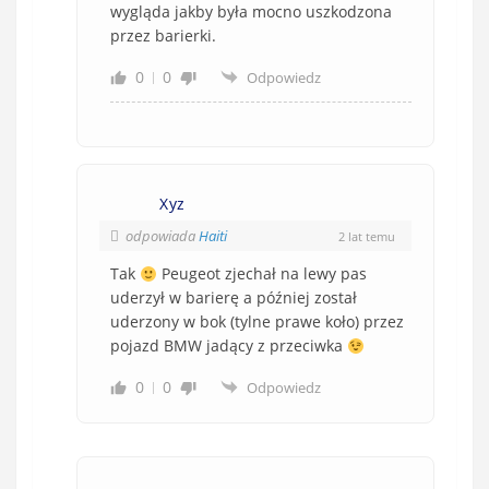
wygląda jakby była mocno uszkodzona
przez barierki.
0
0
Odpowiedz
Xyz
odpowiada
Haiti
2 lat temu
Tak
Peugeot zjechał na lewy pas
uderzył w barierę a później został
uderzony w bok (tylne prawe koło) przez
pojazd BMW jadący z przeciwka
0
0
Odpowiedz