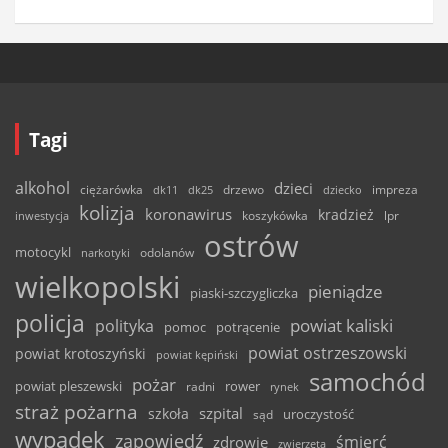
Tagi
alkohol
dzieci
ciężarówka
drzewo
dk11
dk25
dziecko
impreza
kolizja
koronawirus
kradzież
inwestycja
koszykówka
lpr
ostrów
motocykl
odolanów
narkotyki
wielkopolski
pieniądze
piaski-szczygliczka
policja
powiat kaliski
polityka
pomoc
potrącenie
powiat ostrzeszowski
powiat krotoszyński
powiat kępiński
samochód
pożar
powiat pleszewski
rower
radni
rynek
straż pożarna
szpital
szkoła
uroczystość
sąd
wypadek
zapowiedź
śmierć
zdrowie
zwierzęta