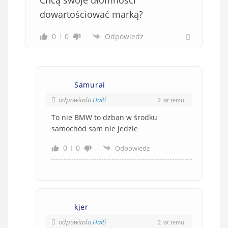
Chcą swoje ułomności
ą
dowartościować marką?
z
k
0
0
Odpowiedz
o
w
e
)
Samurai
odpowiada
Haiti
2 lat temu
To nie BMW to dzban w środku
samochód sam nie jedzie
0
0
Odpowiedz
kjer
odpowiada
Haiti
2 lat temu