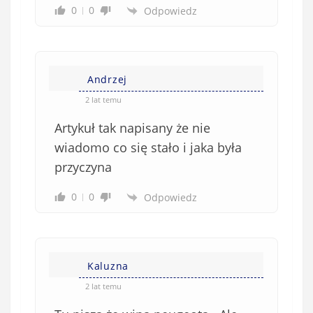
0
0
Odpowiedz
Andrzej
2 lat temu
Artykuł tak napisany że nie
wiadomo co się stało i jaka była
przyczyna
0
0
Odpowiedz
Kaluzna
2 lat temu