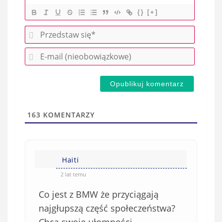
{}
[+]
P
r
E
z
-
e
m
d
a
s
i
t
l
a
163
KOMENTARZY
(
w
n
s
i
i
e
Haiti
ę
o
*
2 lat temu
b
Co jest z BMW że przyciągają
o
w
najgłupszą część społeczeństwa?
i