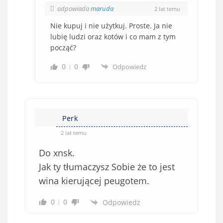
odpowiada
maruda
2 lat temu
Nie kupuj i nie użytkuj. Proste. Ja nie
lubię ludzi oraz kotów i co mam z tym
począć?
0
0
Odpowiedz
Perk
2 lat temu
Do xnsk.
Jak ty tłumaczysz Sobie że to jest
wina kierującej peugotem.
0
0
Odpowiedz