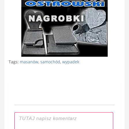
Tags:
masanów
,
samochód
,
wypadek
Nawigacja
wpisu