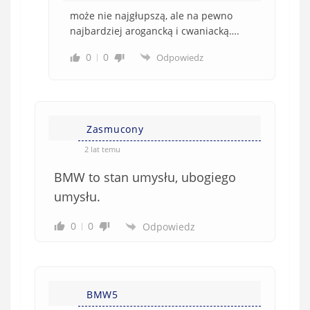
może nie najgłupszą, ale na pewno
najbardziej arogancką i cwaniacką….
0
0
Odpowiedz
Zasmucony
2 lat temu
BMW to stan umysłu, ubogiego
umysłu.
0
0
Odpowiedz
BMW5