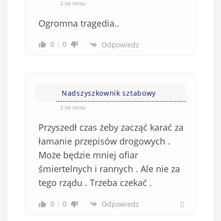
2 lat temu
Ogromna tragedia..
0
0
Odpowiedz
Nadszyszkownik sztabowy
2 lat temu
Przyszedł czas żeby zacząć karać za
łamanie przepisów drogowych .
Może będzie mniej ofiar
śmiertelnych i rannych . Ale nie za
tego rządu . Trzeba czekać .
0
0
Odpowiedz