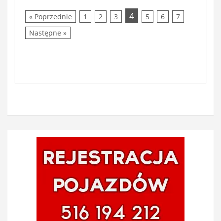
4
« Poprzednie
1
2
3
5
6
7
Następne »