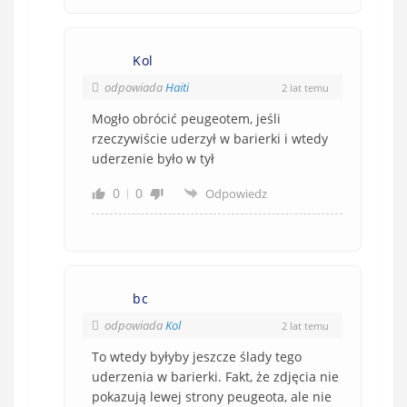
Kol
odpowiada
Haiti
2 lat temu
Mogło obrócić peugeotem, jeśli
rzeczywiście uderzył w barierki i wtedy
uderzenie było w tył
0
0
Odpowiedz
bc
odpowiada
Kol
2 lat temu
To wtedy byłyby jeszcze ślady tego
uderzenia w barierki. Fakt, że zdjęcia nie
pokazują lewej strony
peugeota,
ale nie