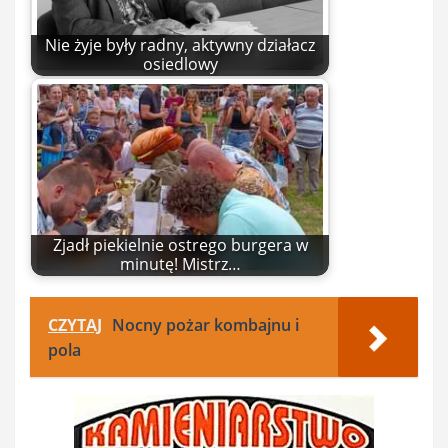
Nie żyje były radny, aktywny działacz
osiedlowy
Zjadł piekielnie ostrego burgera w
minutę! Mistrz…
CZYTAJ
Nocny pożar kombajnu i
pola