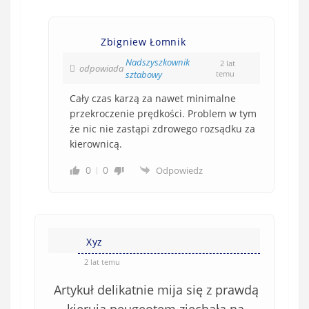
Zbigniew Łomnik
Nadszyszkownik
2 lat
odpowiada
sztabowy
temu
Cały czas karzą za nawet minimalne
przekroczenie prędkości. Problem w tym
że nic nie zastąpi zdrowego rozsądku za
kierownicą.
0
0
Odpowiedz
Xyz
2 lat temu
Artykuł delikatnie mija się z prawdą