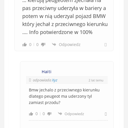
… kierują peugeotem zjechała na
pas przeciwny uderzyła w bariery a
potem w nią uderzyal pojazd BMW
który jechał z przeciwnego kierunku
…. Info potwierdzone w 100%
0
0
Odpowiedz
Haiti
odpowiada
Xyz
2 lat temu
Bmw jechalo z przeciwnego kierunku
dlatego peugeot ma uderzony tyl
zamiast przodu?
0
0
Odpowiedz