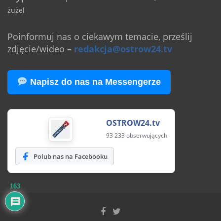
żużel
Poinformuj nas o ciekawym temacie, prześlij
zdjęcie/wideo
–
redakcja@ostrow24.tv
Napisz do nas na Messengerze
OSTROW24.tv
93 233 obserwujących
Polub nas na Facebooku
163