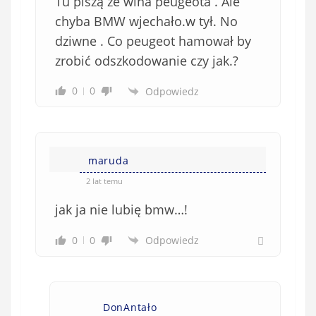
Tu piszą że wina peugeota . Ale
chyba BMW wjechało.w tył. No
dziwne . Co peugeot hamował by
zrobić odszkodowanie czy jak.?
0
0
Odpowiedz
maruda
2 lat temu
jak ja nie lubię bmw…!
0
0
Odpowiedz
DonAntało