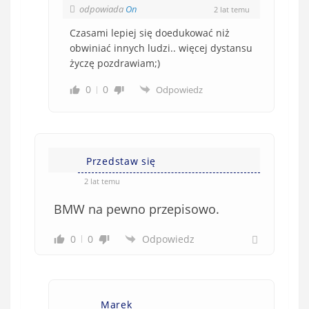
odpowiada
On
2 lat temu
Czasami lepiej się doedukować niż
obwiniać innych ludzi.. więcej dystansu
życzę pozdrawiam;)
0
0
Odpowiedz
Przedstaw się
2 lat temu
BMW na pewno przepisowo.
0
0
Odpowiedz
Marek