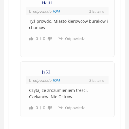
Haiti
odpowiada
TOM
2 lat temu
Tyż prowdo. Miasto kierowcow burakow i
chamow
0
0
Odpowiedz
js52
odpowiada
TOM
2 lat temu
Czytaj ze zrozumieniem treści.
Czekanów. Nie Ostrów.
0
0
Odpowiedz