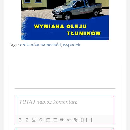
Tags:
czekanów
,
samochód
,
wypadek
Nawigacja
wpisu
{}
[+]