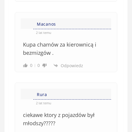
k
o
w
e
Macanos
)
2 lat temu
Kupa chamów za kierownicą i
bezmizgów .
0
0
Odpowiedz
Rura
2 lat temu
ciekawe ktory z pojazdów był
młodszy?????