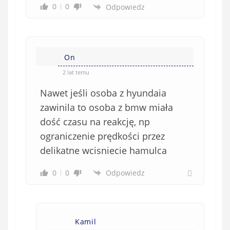
0
0
Odpowiedz
On
2 lat temu
Nawet jeśli osoba z hyundaia
zawinila to osoba z bmw miała
dość czasu na reakcję, np
ograniczenie prędkości przez
delikatne wcisniecie hamulca
0
0
Odpowiedz
Kamil