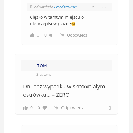
odpowiada
Przedstaw się
2 lat temu
Ciężko w tamtym miejscu o
nieprzepisową jazdę
0
0
Odpowiedz
TOM
2 lat temu
Dni bez wypadku w skrxxxniałym
ostrówku… – ZERO
0
0
Odpowiedz