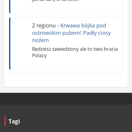
Z regionu
-
Krwawa bójka pod
ostrowskim pubem! Padły ciosy
nożem
Będziesz zawiedziony ale to twoi bracia
Polacy
Tagi