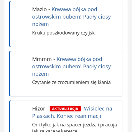
Mazio
-
Krwawa bójka pod
ostrowskim pubem! Padły ciosy
nożem
Kruku poszkodowany czy jsk
Mmmm
-
Krwawa bójka pod
ostrowskim pubem! Padły ciosy
nożem
Czytanie ze zrozumieniem się kłania
Hizor
-
Wisielec na
AKTUALIZACJA
Piaskach. Koniec reanimacji
Oni tylko jak na spacer jeżdżą i pracują
jak za karę w karetce.