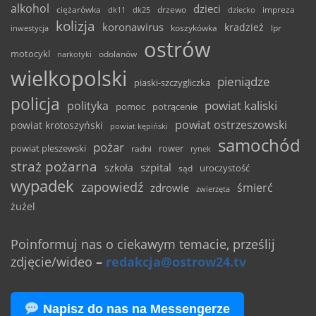
alkohol
dzieci
ciężarówka
drzewo
dk11
dk25
dziecko
impreza
kolizja
koronawirus
kradzież
inwestycja
koszykówka
lpr
ostrów
motocykl
odolanów
narkotyki
wielkopolski
pieniądze
piaski-szczygliczka
policja
powiat kaliski
polityka
pomoc
potrącenie
powiat ostrzeszowski
powiat krotoszyński
powiat kępiński
samochód
pożar
powiat pleszewski
rower
radni
rynek
straż pożarna
szpital
szkoła
uroczystość
sąd
wypadek
zapowiedź
śmierć
zdrowie
zwierzęta
żużel
Poinformuj nas o ciekawym temacie, prześlij
zdjęcie/wideo
–
redakcja@ostrow24.tv
Napisz do nas na Messengerze