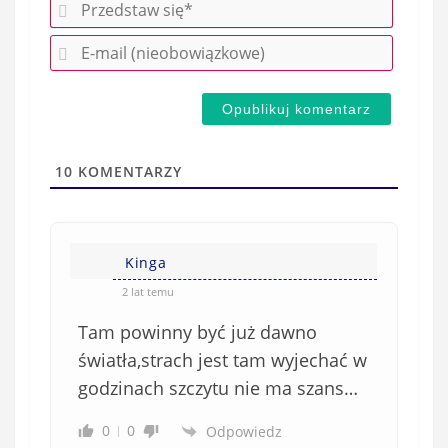
P
r
E
z
-
e
m
d
a
s
i
t
l
a
10
KOMENTARZY
(
w
n
s
i
i
e
Kinga
ę
o
*
2 lat temu
b
Tam powinny być już dawno
o
w
światła,strach jest tam wyjechać w
i
godzinach szczytu nie ma szans…
ą
z
0
0
Odpowiedz