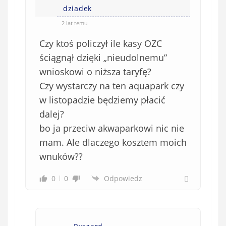
dziadek
2 lat temu
Czy ktoś policzył ile kasy OZC
ściągnął dzięki „nieudolnemu”
wnioskowi o niższa taryfę?
Czy wystarczy na ten aquapark czy
w listopadzie będziemy płacić
dalej?
bo ja przeciw akwaparkowi nic nie
mam. Ale dlaczego kosztem moich
wnuków??
0
0
Odpowiedz