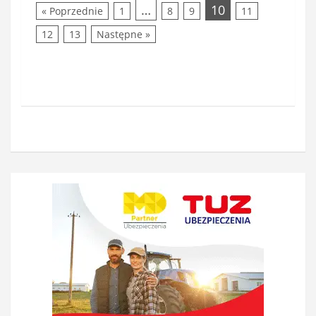
…
10
« Poprzednie
1
8
9
11
12
13
Następne »