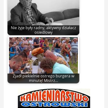
Nie żyje były radny, aktywny działacz
osiedlowy
Zjadł piekielnie ostrego burgera w
minutę! Mistrz…