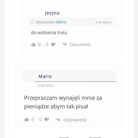
Jezyna
odpowiada
Mario
2 lat temu
do widzenia trolu
0
0
Odpowiedz
Mario
2 lat temu
Przepraszam wynajęli mnie za
pieniądze abym tak pisał
0
0
Odpowiedz