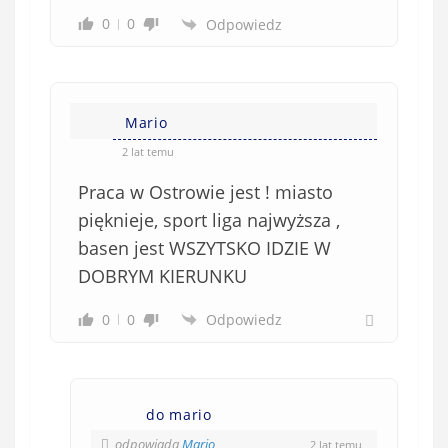
0
0
Odpowiedz
Mario
2 lat temu
Praca w Ostrowie jest ! miasto
pięknieje, sport liga najwyższa ,
basen jest WSZYTSKO IDZIE W
DOBRYM KIERUNKU
0
0
Odpowiedz
do mario
odpowiada
Mario
2 lat temu