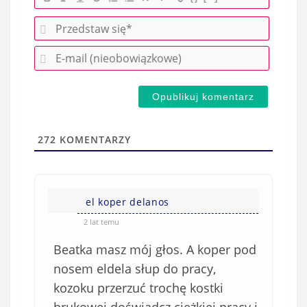
P
r
E
z
-
e
m
d
a
s
i
t
l
a
272
KOMENTARZY
(
w
n
s
i
i
e
el koper delanos
ę
o
*
2 lat temu
b
Beatka masz mój głos. A koper pod
o
w
nosem eldela słup do pracy,
i
kozoku przerzuć trochę kostki
ą