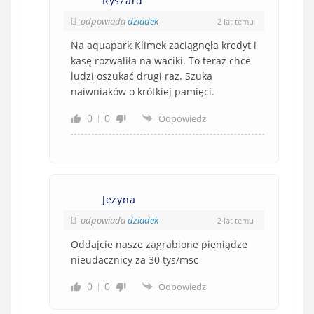
Ryszard
odpowiada
dziadek
2 lat temu
Na aquapark Klimek zaciągnęła kredyt i
kasę rozwaliła na waciki. To teraz chce
ludzi oszukać drugi raz. Szuka
naiwniaków o krótkiej pamięci.
0
0
Odpowiedz
Jezyna
odpowiada
dziadek
2 lat temu
Oddajcie nasze zagrabione pieniądze
nieudacznicy za 30 tys/msc
0
0
Odpowiedz