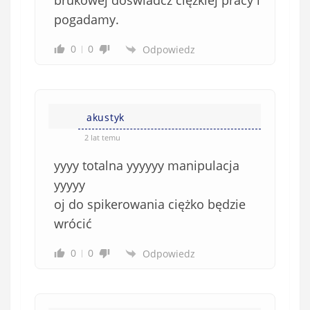
brukowej doświadcz ciężkiej pracy i
z
pogadamy.
k
o
0
0
Odpowiedz
w
e
)
akustyk
2 lat temu
yyyy totalna yyyyyy manipulacja
yyyyy
oj do spikerowania ciężko będzie
wrócić
0
0
Odpowiedz