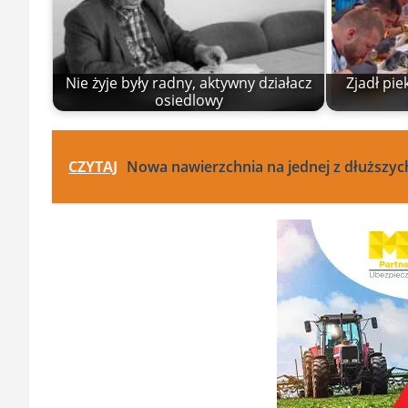
Nie żyje były radny, aktywny działacz
Zjadł pie
osiedlowy
CZYTAJ
Nowa nawierzchnia na jednej z dłuższych