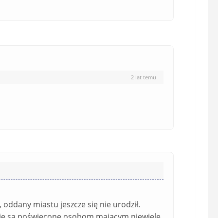
e
)
2 lat temu
, oddany miastu jeszcze się nie urodził.
lanie są poświęcone osobom mającym niewiele