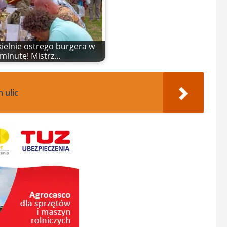
kielnie ostrego burgera w
minutę! Mistrz…
 ulic