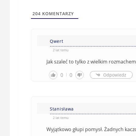
204
KOMENTARZY
Qwert
2 lat temu
Jak szaleć to tylko z wielkim rozmachem
0
0
Odpowiedz
Stanisława
2 lat temu
Wyjątkowo głupi pomysł. Żadnych kaczo