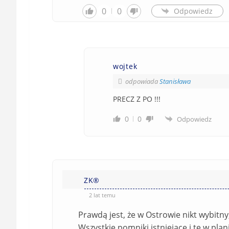
0
0
Odpowiedz
wojtek
odpowiada
Stanisława
PRECZ Z PO !!!
0
0
Odpowiedz
ZK®️
2 lat temu
Prawdą jest, że w Ostrowie nikt wybitny
Wszystkie pomniki istniejące i te w p