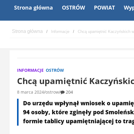
Strona główna
OSTRÓW
POWIAT
Wyp
Informacje
Chcą upamiętnić Kaczyńskich w
INFORMACJE
OSTRÓW
Chcą upamiętnić Kaczyński
8 marca 2024
ostrow
204
Do urzędu wpłynął wniosek o upamięt
94 osoby, które zginęły pod Smoleńs
formie tablicy upamiętniającej to trag