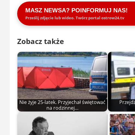
MASZ NEWSA? POINFORMUJ NAS!
Prześlij zdjęcie lub wideo. Twórz portal ostrow24.tv
Zobacz także
Nie żyje 25-latek. Przyjechał świętować
Przejd
na rodzinnej…