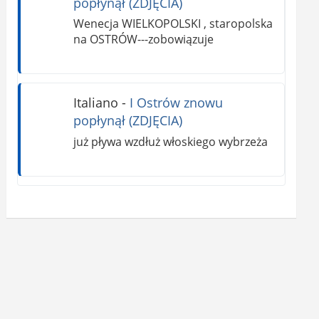
popłynął (ZDJĘCIA)
Wenecja WIELKOPOLSKI , staropolska
na OSTRÓW---zobowiązuje
Italiano
-
I Ostrów znowu
popłynął (ZDJĘCIA)
już pływa wzdłuż włoskiego wybrzeża