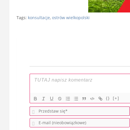
Tags:
konsultacje
,
ostrów wielkopolski
Nawigacja
wpisu
{}
[+]