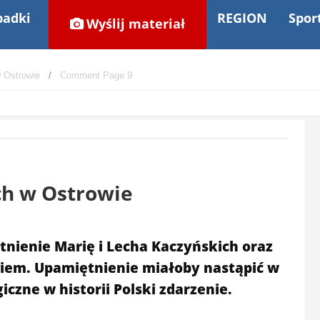
adki
REGION
Spor
Wyślij materiał
 Ostrowie
Comment Page 9
ch w Ostrowie
nienie Marię i Lecha Kaczyńskich oraz
kiem. Upamiętnienie miałoby nastąpić w
iczne w historii Polski zdarzenie.