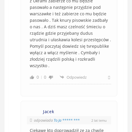
z Ukrami zabierze co mu będzie
pasowało a następnie przyjdzie pod
warszawke i też zabierze co mu będzie
pasowało . Tak knury pisowskie zadbały
o nas . A dziś masz czelność śmieciu o
rządzie gdzie przyjebany dudus
utrudnia i ułaskawia kolesi przestępców .
Pomyśl poczytaj dowiedz się tvrepublike
wyłącz a włącz myślenie . Cymbały i
złodziej rządzili polską i rozkradli
wszystko .
0
0
Odpowiedz
Jacek
odpowiada
To Ja ***** ***
2 lat temu
Ciekawe kto doprowadził ze za chwile