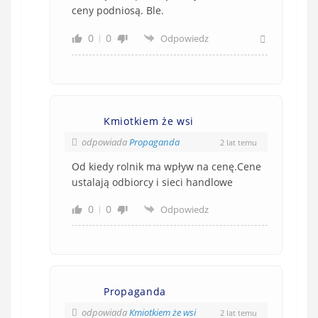
ceny podniosą. Ble.
0
0
Odpowiedz
Kmiotkiem że wsi
odpowiada
Propaganda
2 lat temu
Od kiedy rolnik ma wpływ na cenę.Cene
ustalają odbiorcy i sieci handlowe
0
0
Odpowiedz
Propaganda
odpowiada
Kmiotkiem że wsi
2 lat temu