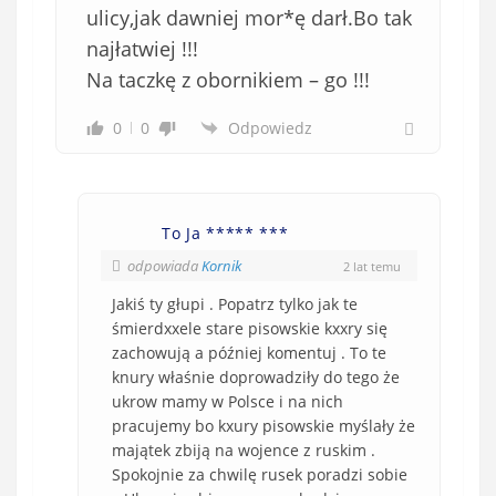
ulicy,jak dawniej mor*ę darł.Bo tak
najłatwiej !!!
Na taczkę z obornikiem – go !!!
0
0
Odpowiedz
To Ja ***** ***
odpowiada
Kornik
2 lat temu
Jakiś ty głupi . Popatrz tylko jak te
śmierdxxele stare pisowskie kxxry się
zachowują a później komentuj . To te
knury właśnie doprowadziły do tego że
ukrow mamy w Polsce i na nich
pracujemy bo kxury pisowskie myślały że
majątek zbiją na wojence z ruskim .
Spokojnie za chwilę rusek poradzi sobie