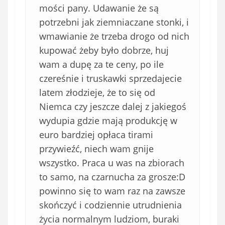
i
mości pany. Udawanie że są
ą
potrzebni jak ziemniaczane stonki, i
z
wmawianie że trzeba drogo od nich
k
kupować żeby było dobrze, huj
o
wam a dupę za te ceny, po ile
w
e
czereśnie i truskawki sprzedajecie
)
latem złodzieje, że to się od
Niemca czy jeszcze dalej z jakiegoś
wydupia gdzie mają produkcję w
euro bardziej opłaca tirami
przywieźć, niech wam gnije
wszystko. Praca u was na zbiorach
to samo, na czarnucha za grosze:D
powinno się to wam raz na zawsze
skończyć i codziennie utrudnienia
życia normalnym ludziom, buraki