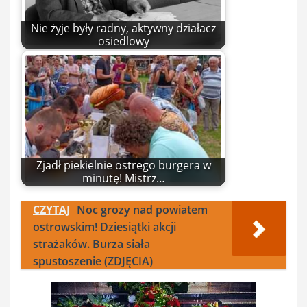
Nie żyje były radny, aktywny działacz
osiedlowy
Zjadł piekielnie ostrego burgera w
minutę! Mistrz…
CZYTAJ
Noc grozy nad powiatem
ostrowskim! Dziesiątki akcji
strażaków. Burza siała
spustoszenie (ZDJĘCIA)