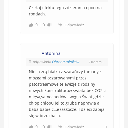
Czekaj efektu tego zdzierania opon na
rondach.
0
0
Odpowiedz
Antonina
odpowiada
Obrona rolników
2 lat temu
Niech żrą białko z szarańczy tumany,z
mózgami oczarowanymi przez
patostreamowe telewizje z rodziny
nowych konstruktorów świata bez CO2 ,i
mięsa,samochodów i węgla.Świat gdzie
chłop chłopu jelito grube naprawia a
baba babie c…e łaskocze. I dzieci zabija
się w brzuchach.
0
0
Odpowiedz