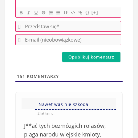
{}
[+]
P
r
E
z
-
e
m
d
a
s
i
t
l
a
151
KOMENTARZY
(
w
n
s
i
i
e
Nawet was nie szkoda
ę
o
*
2 lat temu
b
J**ać tych bezmózgich rolasów,
o
w
plaga narodu wiejskie kmioty,