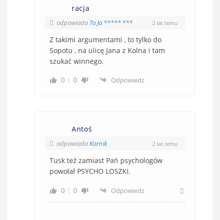
racja
odpowiada
To Ja ***** ***
2 lat temu
Z takimi argumentami , to tylko do
Sopotu , na ulicę Jana z Kolna i tam
szukać winnego.
0
0
Odpowiedz
Antoś
odpowiada
Kornik
2 lat temu
Tusk też zamiast Pań psychologów
powołał PSYCHO LOSZKI.
0
0
Odpowiedz