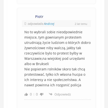
Piotr
odpowiada
Andrzej
2 lat temu
No to wybrali sobie nieodpowiednie
miejsce, tym gownianym protestem
utrudniają życie ludziom o których dobro
żywnościowe niby walczą, jakby tak
rzeczywiście bylo to protest bylby w
Warszawie,na wiejskiej pod urzędami
albo w Brukseli
Nie popieram rolników skoro tak chcą
protestować, tylko ich własna hucpa o
ich interesy a nie społeczeństwa. A
nawet powinna ich rozgonić policja
0
0
Odpowiedz