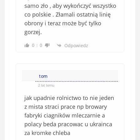
samo zło , aby wykończyć wszystko
co polskie . Złamali ostatnią linię
obrony i teraz może być tylko
gorzej.
0
0
Odpowiedz
tom
2 lat temu
jak upadnie rolnictwo to nie jeden
z mista straci prace np browary
fabryki ciagników mleczarnie a
polacy beda pracowac u ukrainca
za kromke chleba