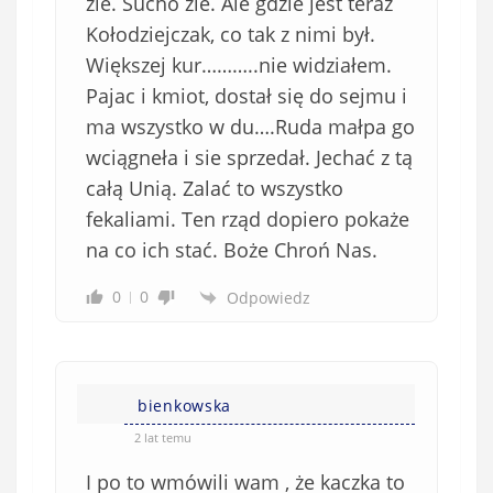
żle. Sucho żle. Ale gdzie jest teraz
Kołodziejczak, co tak z nimi był.
Większej kur………..nie widziałem.
Pajac i kmiot, dostał się do sejmu i
ma wszystko w du….Ruda małpa go
wciągneła i sie sprzedał. Jechać z tą
całą Unią. Zalać to wszystko
fekaliami. Ten rząd dopiero pokaże
na co ich stać. Boże Chroń Nas.
0
0
Odpowiedz
bienkowska
2 lat temu
I po to wmówili wam , że kaczka to