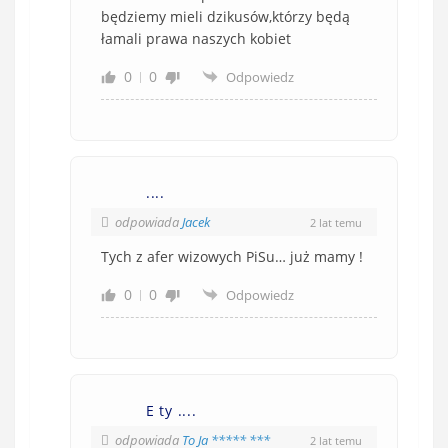
będziemy mieli dzikusów,którzy będą
łamali prawa naszych kobiet
0
0
Odpowiedz
....
odpowiada
Jacek
2 lat temu
Tych z afer wizowych PiSu… już mamy !
0
0
Odpowiedz
E ty ....
odpowiada
To Ja ***** ***
2 lat temu