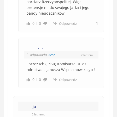
narciarz Rzeczypospolitej. Więc
pretensje mi do swojego Jarka i jego
bandy nieudaczników
0
0
Odpowiedz
....
odpowiada
Ricoz
2 lat temu
I przez Ich ( PiSu) Komisarza UE ds.
rolnictwa – Janusza Wojciechowskiego !
0
0
Odpowiedz
Ja
2 lat temu