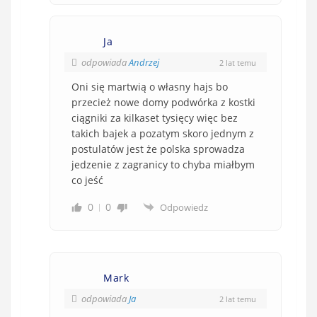
Ja
odpowiada
Andrzej
2 lat temu
Oni się martwią o własny hajs bo
przecież nowe domy podwórka z kostki
ciągniki za kilkaset tysięcy więc bez
takich bajek a pozatym skoro jednym z
postulatów jest że polska sprowadza
jedzenie z zagranicy to chyba miałbym
co jeść
0
0
Odpowiedz
Mark
odpowiada
Ja
2 lat temu