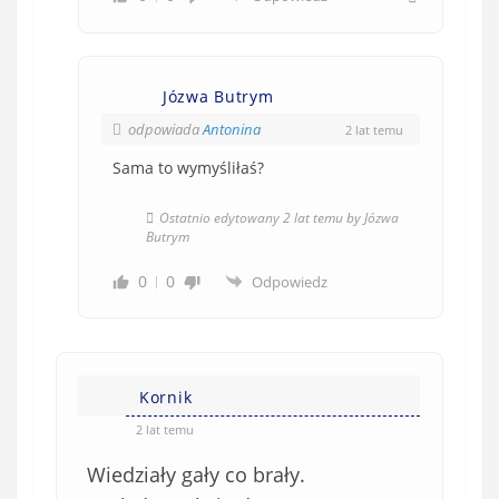
Józwa Butrym
odpowiada
Antonina
2 lat temu
Sama to wymyśliłaś?
Ostatnio edytowany 2 lat temu by Józwa
Butrym
0
0
Odpowiedz
Kornik
2 lat temu
Wiedziały gały co brały.