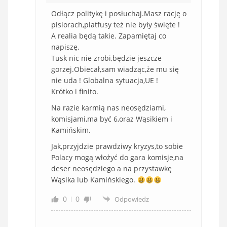
Odłącz politykę i posłuchaj.Masz rację o
pisiorach,platfusy też nie były święte !
A realia będą takie. Zapamiętaj co
napiszę.
Tusk nic nie zrobi,będzie jeszcze
gorzej.Obiecał,sam wiadząc,że mu się
nie uda ! Globalna sytuacja,UE !
Krótko i finito.
Na razie karmią nas neosędziami,
komisjami,ma być 6,oraz Wąsikiem i
Kamińskim.
Jak,przyjdzie prawdziwy kryzys,to sobie
Polacy mogą włożyć do gara komisje,na
deser neosędziego a na przystawkę
Wąsika lub Kamińskiego.
0
0
Odpowiedz