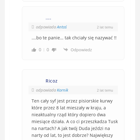
....
odpowiada
Antoś
2 lat temu
….bo te panie… tak chciały się nazywać !!
0
0
Odpowiedz
Ricoz
odpowiada
Kornik
2 lat temu
Ten cały syf jest przez pisiorskie kurwy
które przez 8 lat mieszały w kraju, a
nieaktualny rząd który dopiero dwa
miesiące działa. A co ci przeszkadza Tusk
na nartach? A jak twój Duda jeździ na
narty od lat, to jest dobrze? Największy