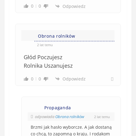
0
0
Odpowiedz
Obrona rolników
2 lat temu
Głód Poczujesz
Rolnika Uszanujesz
0
0
Odpowiedz
Propaganda
odpowiada
Obrona rolników
2 lat temu
Brzmi jak hasło wyborcze. A jak dostaną
co chcą, to zapomną o kraju. I rodakom