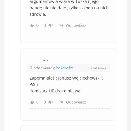
argumentów a wiara w Tuska i jego
bandę nic nie daje , tylko szkoda na nich
zdrowia.
0
0
Odpowiedz
....
odpowiada
bienkowska
2 lat temu
Zapomniałeś : Janusz Wojciechowski (
PiS!)
Komisarz UE ds. rolnictwa
0
0
Odpowiedz