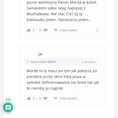
Jasnie wielmozny Panie! Morda w kubel.
Samolotem sobie lataj, najlepiej z
Muchalkowa. Nie stac Cie? Oj ty
biedaaaku jeden. Nyndzarzu jeden..
0
0
Odpowiedz
Ja
odpowiada
Mark
2 lat temu
Morde to ty masz po tym jak położna po
porodzie przez okno tobą jexxa ja
samolot dofinansowania nie biore tak jak
te nieroby ja ciągniki
0
0
Odpowiedz
151