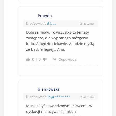
Prawda.
odpowiada
E ty ....
2 lat temu
Dobrze mówi. To wszystko to tematy
zastępcze, dla wypranego mózgowo
ludu. A będzie ciekawie. A ludzie myślą
że będzie lepiej… Aha.
0
0
Odpowiedz
bienkowska
odpowiada
To Ja ***** ***
2 lat temu
Musisz być nawiedzonym POwcem , w
dyskusji nie używa się takich