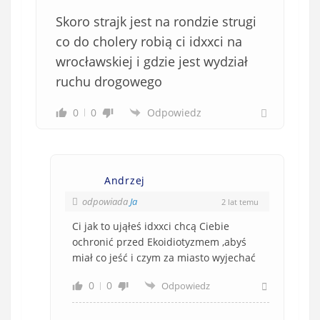
Skoro strajk jest na rondzie strugi
co do cholery robią ci idxxci na
wrocławskiej i gdzie jest wydział
ruchu drogowego
0
0
Odpowiedz
Andrzej
odpowiada
Ja
2 lat temu
Ci jak to ująłeś idxxci chcą Ciebie
ochronić przed Ekoidiotyzmem ,abyś
miał co jeść i czym za miasto wyjechać
0
0
Odpowiedz