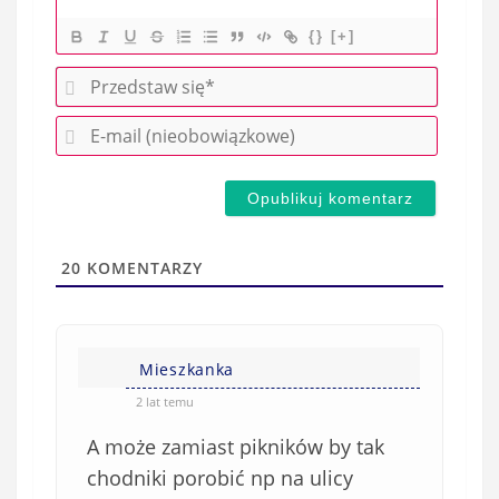
{}
[+]
P
r
E
z
-
e
m
d
a
s
i
t
l
a
20
KOMENTARZY
(
w
n
s
i
i
e
Mieszkanka
ę
o
*
2 lat temu
b
A może zamiast pikników by tak
o
w
chodniki porobić np na ulicy