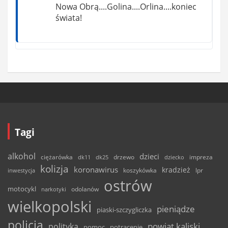
Nowa Obrą....Golina....Orlina....koniec
świata!
Tagi
alkohol
dzieci
ciężarówka
drzewo
dk11
dk25
dziecko
impreza
kolizja
koronawirus
kradzież
inwestycja
koszykówka
lpr
ostrów
motocykl
odolanów
narkotyki
wielkopolski
pieniądze
piaski-szczygliczka
policja
powiat kaliski
polityka
pomoc
potrącenie