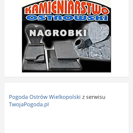
Pogoda Ostrów Wielkopolski
z serwisu
TwojaPogoda.pl