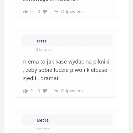
0
0
Odpowiedz
rrrrr
2 lat temu
niema to jak kase wydac na pikniki
, zeby sobie ludzie piwo i kielbase
zjedli , dramat
0
0
Odpowiedz
Becia
2 lat temu