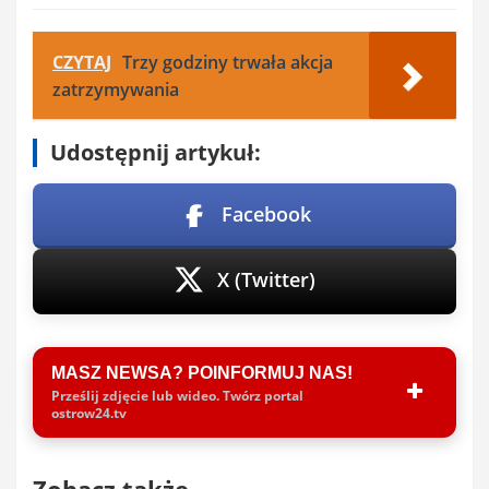
CZYTAJ
Trzy godziny trwała akcja
zatrzymywania
Udostępnij artykuł:
Facebook
X (Twitter)
MASZ NEWSA? POINFORMUJ NAS!
Prześlij zdjęcie lub wideo. Twórz portal
ostrow24.tv
Zobacz także