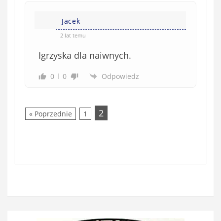
Jacek
2 lat temu
Igrzyska dla naiwnych.
0
0
Odpowiedz
2
« Poprzednie
1