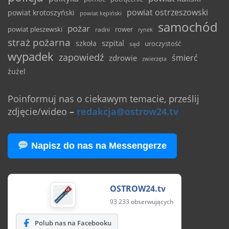
powiat ostrzeszowski
powiat krotoszyński
powiat kępiński
samochód
pożar
powiat pleszewski
rower
radni
rynek
straż pożarna
szpital
szkoła
uroczystość
sąd
wypadek
zapowiedź
śmierć
zdrowie
zwierzęta
żużel
Poinformuj nas o ciekawym temacie, prześlij
zdjęcie/wideo
–
redakcja@ostrow24.tv
Napisz do nas na Messengerze
OSTROW24.tv
93 233 obserwujących
Polub nas na Facebooku