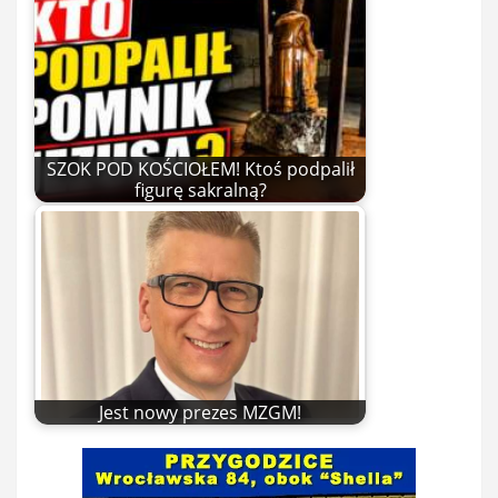
SZOK POD KOŚCIOŁEM! Ktoś podpalił
figurę sakralną?
Jest nowy prezes MZGM!