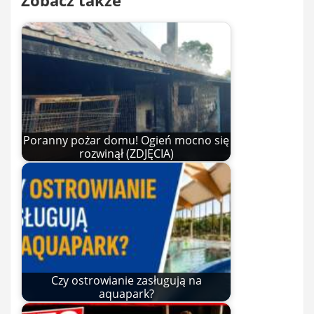
Poranny pożar domu! Ogień mocno się
rozwinął (ZDJĘCIA)
Czy ostrowianie zasługują na
aquapark?