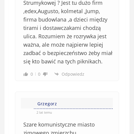
i
Strumykowej ? Jest tu dużo firm
ą
,edex,Augusto, kolmetal ,Jump,
z
firma budowlana ,a dzieci między
k
tirami i dostawczakami chodzą
o
ulica. Rozumiem że rozrywka jest
w
e
ważna, ale może najpierw lepiej
)
zadbać o bezpieczeństwo żeby miał
się kto bawić na tych piknikach.
0
0
Odpowiedz
Grzegorz
2 lat temu
Szare komunistyczne miasto
zimowego zmierzchu .