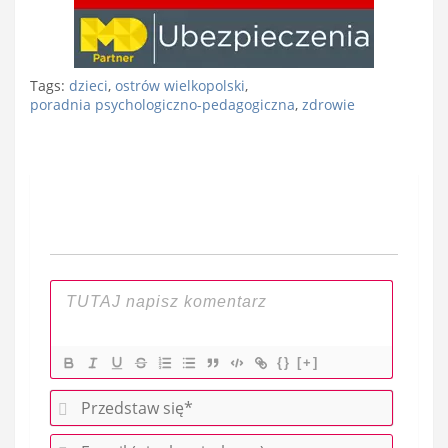
Tags:
dzieci
,
ostrów wielkopolski
,
poradnia psychologiczno-pedagogiczna
,
zdrowie
Nawigacja
wpisu
{}
[+]
P
r
E