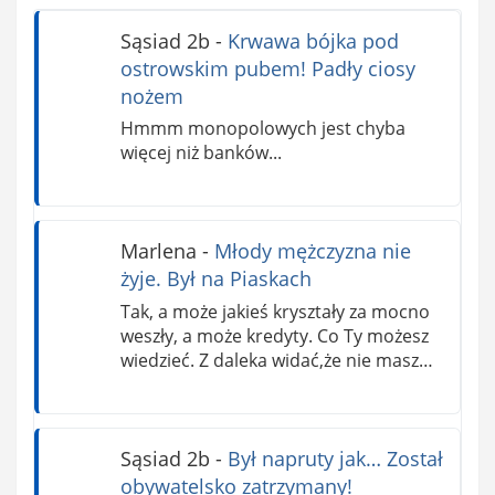
Sąsiad 2b
-
Krwawa bójka pod
ostrowskim pubem! Padły ciosy
nożem
Hmmm monopolowych jest chyba
więcej niż banków...
Marlena
-
Młody mężczyzna nie
żyje. Był na Piaskach
Tak, a może jakieś kryształy za mocno
weszły, a może kredyty. Co Ty możesz
wiedzieć. Z daleka widać,że nie masz…
Sąsiad 2b
-
Był napruty jak… Został
obywatelsko zatrzymany!