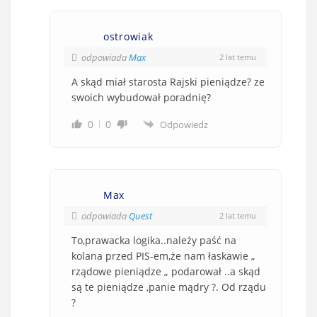
ostrowiak
odpowiada
Max
2 lat temu
A skąd miał starosta Rajski pieniądze? ze
swoich wybudował poradnię?
0
0
Odpowiedz
Max
odpowiada
Quest
2 lat temu
To,prawacka logika..należy paść na
kolana przed PIS-em,że nam łaskawie „
rządowe pieniądze „ podarował ..a skąd
są te pieniądze ,panie mądry ?. Od rządu
?