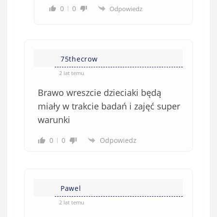
0
0
Odpowiedz
75thecrow
2 lat temu
Brawo wreszcie dzieciaki będą
miały w trakcie badań i zajęć super
warunki
0
0
Odpowiedz
Pawel
2 lat temu