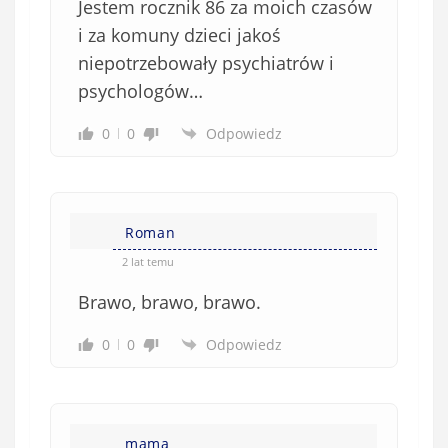
Jestem rocznik 86 za moich czasów
i za komuny dzieci jakoś
niepotrzebowały psychiatrów i
psychologów…
0
0
Odpowiedz
Roman
2 lat temu
Brawo, brawo, brawo.
0
0
Odpowiedz
mama