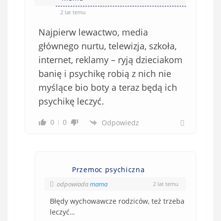
2 lat temu
Najpierw lewactwo, media
głównego nurtu, telewizja, szkoła,
internet, reklamy – ryją dzieciakom
banię i psychikę robią z nich nie
myślące bio boty a teraz będą ich
psychikę leczyć.
0
0
Odpowiedz
Przemoc psychiczna
odpowiada
mama
2 lat temu
Błędy wychowawcze rodziców, też trzeba
leczyć…