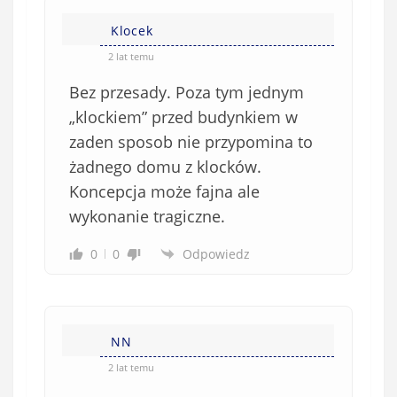
Klocek
2 lat temu
Bez przesady. Poza tym jednym
„klockiem” przed budynkiem w
zaden sposob nie przypomina to
żadnego domu z klocków.
Koncepcja może fajna ale
wykonanie tragiczne.
0
0
Odpowiedz
NN
2 lat temu