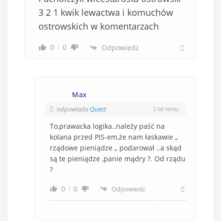
3 2 1 kwik lewactwa i komuchów
ostrowskich w komentarzach
0
0
Odpowiedz
Max
odpowiada
Quest
2 lat temu
To,prawacka logika..należy paść na
kolana przed PIS-em,że nam łaskawie „
rządowe pieniądze „ podarował ..a skąd
są te pieniądze ,panie mądry ?. Od rządu
?
0
0
Odpowiedz