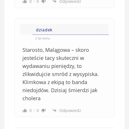
0
0
Odpowiedz
dziadek
2 lat temu
Starosto, Malągowa – skoro
jesteście tacy skuteczni w
wydawaniu pieniędzy, to
zlikwidujcie smród z wysypiska.
Klimkowa z ekipą to banda
niedojdów. Dzisiaj śmierdzi jak
cholera
0
0
Odpowiedz