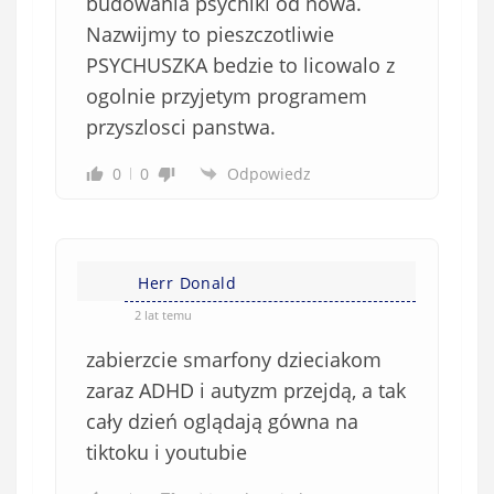
budowania psychiki od nowa.
w
e
Nazwijmy to pieszczotliwie
)
PSYCHUSZKA bedzie to licowalo z
ogolnie przyjetym programem
przyszlosci panstwa.
0
0
Odpowiedz
Herr Donald
2 lat temu
zabierzcie smarfony dzieciakom
zaraz ADHD i autyzm przejdą, a tak
cały dzień oglądają gówna na
tiktoku i youtubie