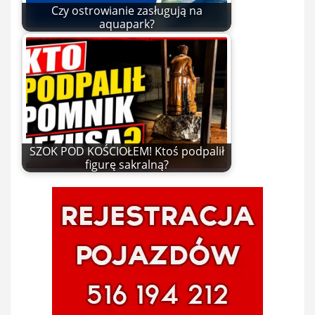
Czy ostrowianie zasługują na
aquapark?
SZOK POD KOŚCIOŁEM! Ktoś podpalił
figurę sakralną?