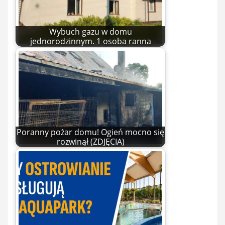
Wybuch gazu w domu
jednorodzinnym. 1 osoba ranna
Poranny pożar domu! Ogień mocno się
rozwinął (ZDJĘCIA)