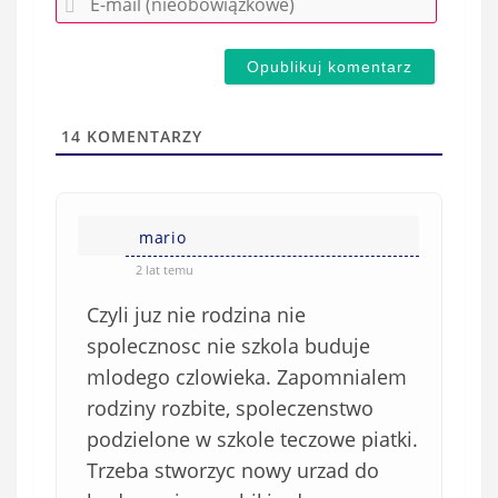
z
-
e
m
d
a
s
i
t
l
a
14
KOMENTARZY
(
w
n
s
i
i
e
mario
ę
o
*
2 lat temu
b
Czyli juz nie rodzina nie
o
w
spolecznosc nie szkola buduje
i
mlodego czlowieka. Zapomnialem
ą
rodziny rozbite, spoleczenstwo
z
podzielone w szkole teczowe piatki.
k
Trzeba stworzyc nowy urzad do
o