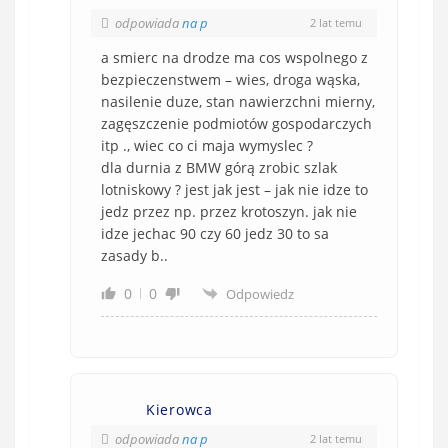
odpowiada
na p
2 lat temu
a smierc na drodze ma cos wspolnego z
bezpieczenstwem – wies, droga wąska,
nasilenie duze, stan nawierzchni mierny,
zagęszczenie podmiotów gospodarczych
itp ., wiec co ci maja wymyslec ?
dla durnia z BMW górą zrobic szlak
lotniskowy ? jest jak jest – jak nie idze to
jedz przez np. przez krotoszyn. jak nie
idze jechac 90 czy 60 jedz 30 to sa
zasady b..
0
0
Odpowiedz
Kierowca
odpowiada
na p
2 lat temu