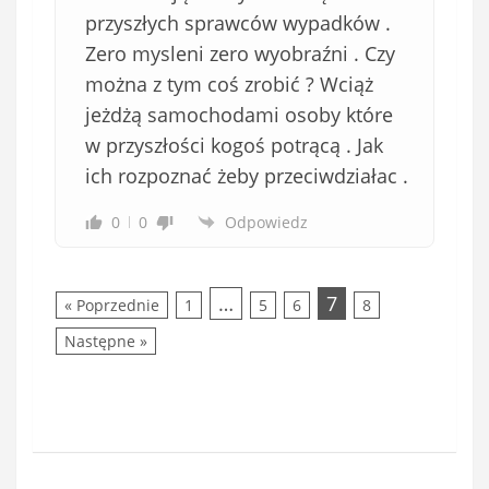
przyszłych sprawców wypadków .
Zero mysleni zero wyobraźni . Czy
można z tym coś zrobić ? Wciąż
jeżdżą samochodami osoby które
w przyszłości kogoś potrącą . Jak
ich rozpoznać żeby przeciwdziałac .
0
0
Odpowiedz
…
7
« Poprzednie
1
5
6
8
Następne »