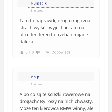
Pulpecik
2 lat temu
Tam to naprawdę droga tragiczna
strach wyjść i wyjechać tam na
ulice ten teren to trzeba omijać z
daleka
0
0
Odpowiedz
na p
2 lat temu
A po co są te ścieżki rowerowe na
drogach? By rosły na nich chwasty.
Może ten kierowca BMW winny, ale