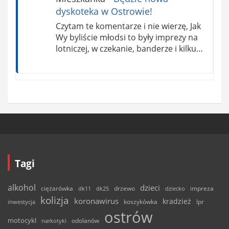
dyskoteka w Ostrowie!
Czytam te komentarze i nie wierzę, Jak
Wy byliście młodsi to były imprezy na
lotniczej, w czekanie, banderze i kilku…
Tagi
alkohol
dzieci
ciężarówka
drzewo
dk11
dk25
dziecko
impreza
kolizja
koronawirus
kradzież
inwestycja
koszykówka
lpr
ostrów
motocykl
odolanów
narkotyki