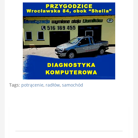
Tags:
potrącenie
,
radłów
,
samochód
Nawigacja
wpisu