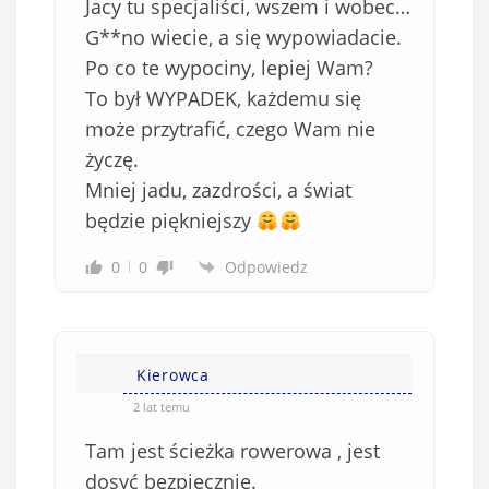
Jacy tu specjaliści, wszem i wobec…
o
w
G**no wiecie, a się wypowiadacie.
i
Po co te wypociny, lepiej Wam?
ą
To był WYPADEK, każdemu się
z
może przytrafić, czego Wam nie
k
życzę.
o
Mniej jadu, zazdrości, a świat
w
e
będzie piękniejszy
)
0
0
Odpowiedz
Kierowca
2 lat temu
Tam jest ścieżka rowerowa , jest
dosyć bezpiecznie.