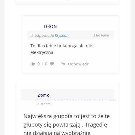
DRON
odpowiada
Krystian
2 lat temu
To dla ciebie hulajnoga ale nie
elektryczna
0
0
Odpowiedz
Zomo
2 lat temu
Największa głupota to jest to że te
głupoty się powtarzają . Tragedię
nie działają na wyobraźnię