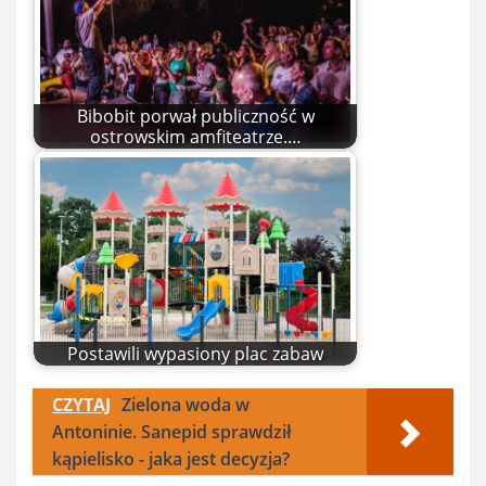
Bibobit porwał publiczność w
ostrowskim amfiteatrze.…
Postawili wypasiony plac zabaw
CZYTAJ
Zielona woda w
Antoninie. Sanepid sprawdził
kąpielisko - jaka jest decyzja?