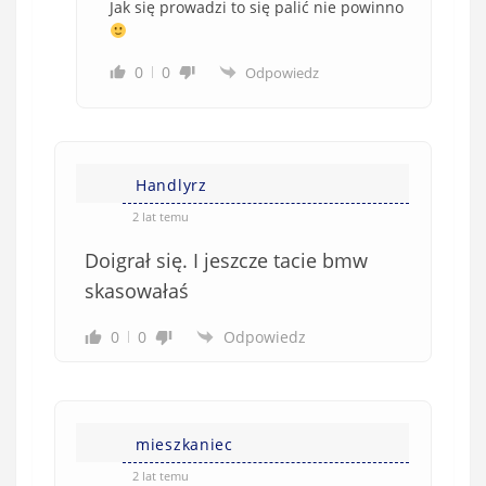
Jak się prowadzi to się palić nie powinno
0
0
Odpowiedz
Handlyrz
2 lat temu
Doigrał się. I jeszcze tacie bmw
skasowałaś
0
0
Odpowiedz
mieszkaniec
2 lat temu