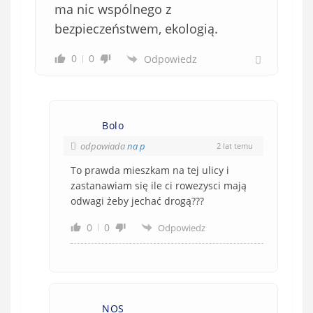
ma nic wspólnego z
bezpieczeństwem, ekologią.
0
0
Odpowiedz
Bolo
odpowiada
na p
2 lat temu
To prawda mieszkam na tej ulicy i
zastanawiam się ile ci rowezysci mają
odwagi żeby jechać drogą???
0
0
Odpowiedz
NOS