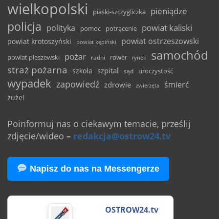
wielkopolski
pieniądze
piaski-szczygliczka
policja
powiat kaliski
polityka
pomoc
potrącenie
powiat ostrzeszowski
powiat krotoszyński
powiat kępiński
samochód
pożar
powiat pleszewski
rower
radni
rynek
straż pożarna
szpital
szkoła
uroczystość
sąd
wypadek
zapowiedź
śmierć
zdrowie
zwierzęta
żużel
Poinformuj nas o ciekawym temacie, prześlij
zdjęcie/wideo
–
redakcja@ostrow24.tv
Napisz do nas na Messengerze
OSTROW24.tv