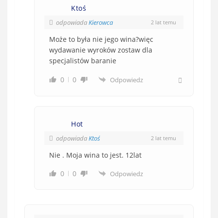
Ktoś
odpowiada
Kierowca
2 lat temu
Może to była nie jego wina?więc
wydawanie wyroków zostaw dla
specjalistów baranie
0
0
Odpowiedz
Hot
odpowiada
Ktoś
2 lat temu
Nie . Moja wina to jest. 12lat
0
0
Odpowiedz