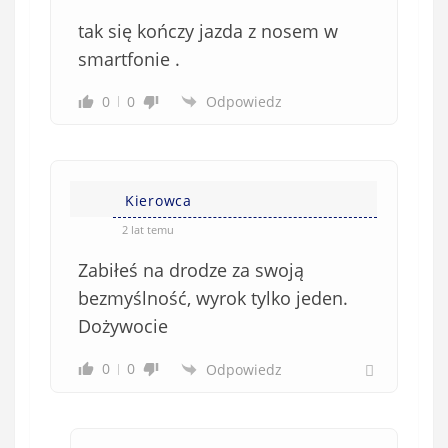
tak się kończy jazda z nosem w
smartfonie .
0
0
Odpowiedz
Kierowca
2 lat temu
Zabiłeś na drodze za swoją
bezmyślność, wyrok tylko jeden.
Dożywocie
0
0
Odpowiedz