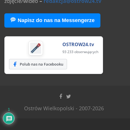
zdjęcie/wideo
–
redakcja@ostrow24.tv
Napisz do nas na Messengerze
OSTROW24.tv
93 233 obserwujących
Polub nas na Facebooku
Ostrów Wielkopolski - 2007-2026
1