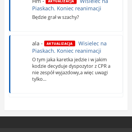
Hm
-
Wisielec na
AKTUALIZACJA
Piaskach. Koniec reanimacji
Będzie grał w szachy?
ala
-
Wisielec na
AKTUALIZACJA
Piaskach. Koniec reanimacji
O tym jaka karetka jedzie i w jakim
kodzie decyduje dyspozytor z CPR a
nie zespół wyjazdowy,a więc uwagi
tylko…