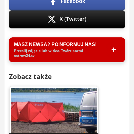
Facebook
X (Twitter)
MASZ NEWSA? POINFORMUJ NAS!
Prześlij zdjęcie lub wideo. Twórz portal
ostrow24.tv
Zobacz także