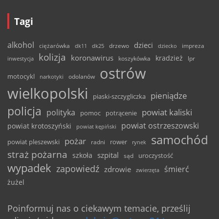
Tagi
alkohol
dzieci
ciężarówka
drzewo
dk11
dk25
dziecko
impreza
kolizja
koronawirus
kradzież
inwestycja
koszykówka
lpr
ostrów
motocykl
odolanów
narkotyki
wielkopolski
pieniądze
piaski-szczygliczka
policja
powiat kaliski
polityka
pomoc
potrącenie
powiat ostrzeszowski
powiat krotoszyński
powiat kępiński
samochód
pożar
powiat pleszewski
rower
radni
rynek
straż pożarna
szpital
szkoła
uroczystość
sąd
wypadek
zapowiedź
śmierć
zdrowie
zwierzęta
żużel
Poinformuj nas o ciekawym temacie, prześlij