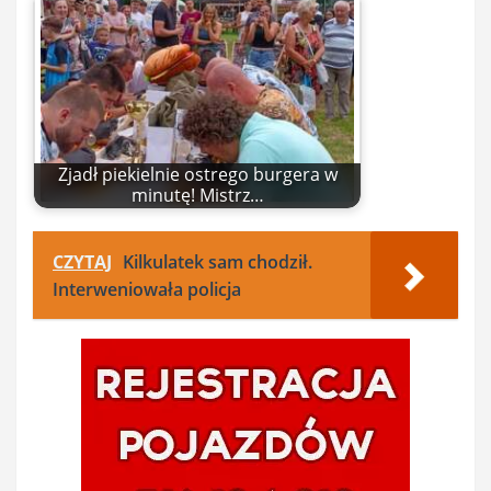
Zjadł piekielnie ostrego burgera w
minutę! Mistrz…
CZYTAJ
Kilkulatek sam chodził.
Interweniowała policja