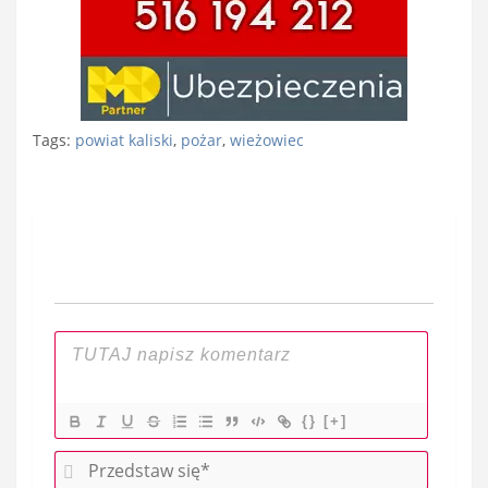
Tags:
powiat kaliski
,
pożar
,
wieżowiec
Nawigacja
wpisu
{}
[+]
P