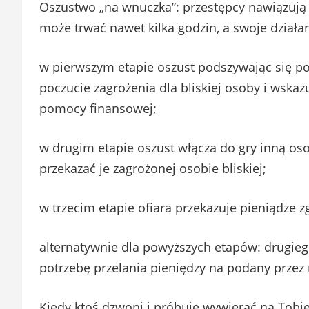
Oszustwo „na wnuczka”: przestępcy nawiązują ko
może trwać nawet kilka godzin, a swoje działan
w pierwszym etapie oszust podszywając się po
poczucie zagrożenia dla bliskiej osoby i wskaz
pomocy finansowej;
w drugim etapie oszust włącza do gry inną oso
przekazać je zagrożonej osobie bliskiej;
w trzecim etapie ofiara przekazuje pieniądze z
alternatywnie dla powyższych etapów: drugieg
potrzebę przelania pieniędzy na podany przez
Kiedy ktoś dzwoni i próbuje wywierać na Tobie