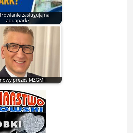
trowianie zasługują na
aquapark?
t nowy prezes MZGM!