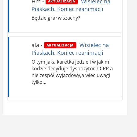
Hm
-
Wisielec na
AKTUALIZACJA
Piaskach. Koniec reanimacji
Będzie grał w szachy?
ala
-
Wisielec na
AKTUALIZACJA
Piaskach. Koniec reanimacji
O tym jaka karetka jedzie i w jakim
kodzie decyduje dyspozytor z CPR a
nie zespół wyjazdowy,a więc uwagi
tylko…