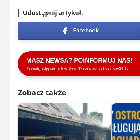
Udostępnij artykuł:
Facebook
MASZ NEWSA? POINFORMUJ NAS!
Prześlij zdjęcie lub wideo. Twórz portal ostrow24.tv
Zobacz także