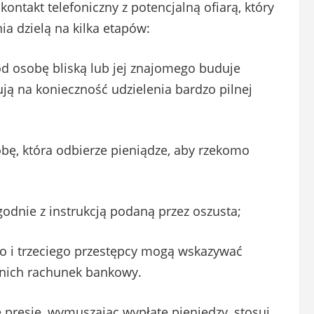
ntakt telefoniczny z potencjalną ofiarą, który
ia dzielą na kilka etapów:
d osobę bliską lub jej znajomego buduje
ują na konieczność udzielenia bardzo pilnej
bę, która odbierze pieniądze, aby rzekomo
godnie z instrukcją podaną przez oszusta;
o i trzeciego przestępcy mogą wskazywać
 nich rachunek bankowy.
 presję, wymuszając wypłatę pieniędzy, stosuj