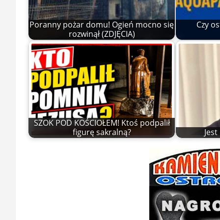
Poranny pożar domu! Ogień mocno się
Czy os
rozwinął (ZDJĘCIA)
SZOK POD KOŚCIOŁEM! Ktoś podpalił
figurę sakralną?
Jes