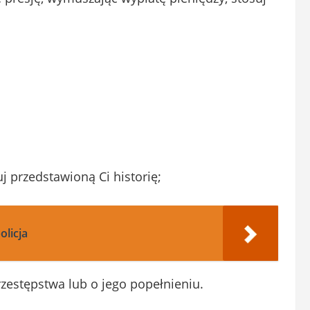
j przedstawioną Ci historię;
olicja
zestępstwa lub o jego popełnieniu.