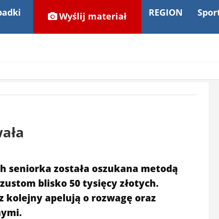
adki
REGION
Spor
Wyślij materiał
wała
ich seniorka została oszukana metodą
zustom blisko 50 tysięcy złotych.
z kolejny apelują o rozwagę oraz
mymi.