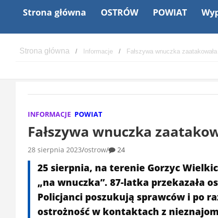
Strona główna
OSTRÓW
POWIAT
Wyp
Informacje
Fałszywa wnuczka zaatakowała
INFORMACJE
POWIAT
Fałszywa wnuczka zaatako
28 sierpnia 2023
ostrow
24
25 sierpnia, na terenie Gorzyc Wielk
„na wnuczka”. 87-latka przekazała os
Policjanci poszukują sprawców i po ra
ostrożność w kontaktach z nieznajo