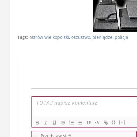
Tags:
ostrów wielkopolski
,
oszustwo
,
pieniądze
,
policja
Nawigacja
wpisu
{}
[+]