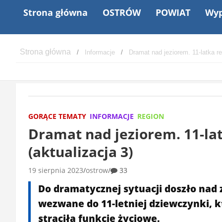
Strona główna
OSTRÓW
POWIAT
Wyp
Informacje
Dramat nad jeziorem. 11-latka r
GORĄCE TEMATY
INFORMACJE
REGION
Dramat nad jeziorem. 11-l
(aktualizacja 3)
19 sierpnia 2023
ostrow
33
Do dramatycznej sytuacji doszło nad 
wezwane do 11-letniej dziewczynki, k
straciła funkcje życiowe.