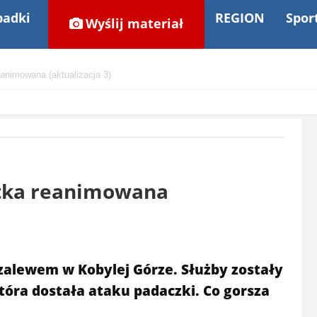
adki
REGION
Spor
Wyślij materiał
eanimowana (aktualizacja 3)
atka reanimowana
zalewem w Kobylej Górze. Służby zostały
tóra dostała ataku padaczki. Co gorsza