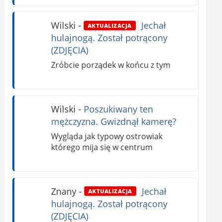
Wilski
-
Jechał
AKTUALIZACJA
hulajnogą. Został potrącony
(ZDJĘCIA)
Zróbcie porządek w końcu z tym
Wilski
-
Poszukiwany ten
mężczyzna. Gwizdnął kamerę?
Wygląda jak typowy ostrowiak
którego mija się w centrum
Znany
-
Jechał
AKTUALIZACJA
hulajnogą. Został potrącony
(ZDJĘCIA)