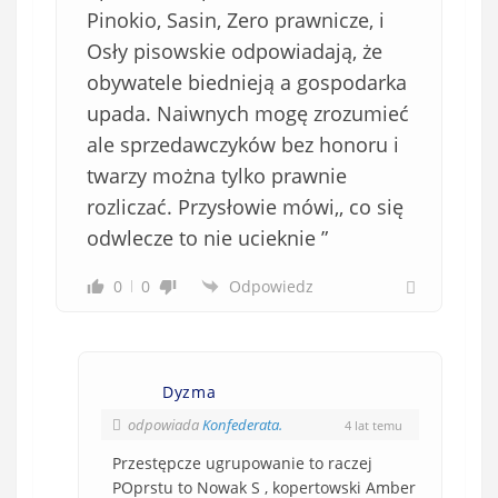
Pinokio, Sasin, Zero prawnicze, i
Osły pisowskie odpowiadają, że
obywatele biednieją a gospodarka
upada. Naiwnych mogę zrozumieć
ale sprzedawczyków bez honoru i
twarzy można tylko prawnie
rozliczać. Przysłowie mówi,, co się
odwlecze to nie ucieknie ”
0
0
Odpowiedz
Dyzma
odpowiada
Konfederata.
4 lat temu
Przestępcze ugrupowanie to raczej
POprstu to Nowak S , kopertowski Amber