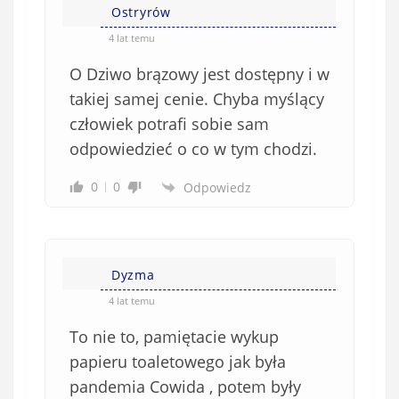
Ostryrów
4 lat temu
O Dziwo brązowy jest dostępny i w
takiej samej cenie. Chyba myślący
człowiek potrafi sobie sam
odpowiedzieć o co w tym chodzi.
0
0
Odpowiedz
Dyzma
4 lat temu
To nie to, pamiętacie wykup
papieru toaletowego jak była
pandemia Cowida , potem były