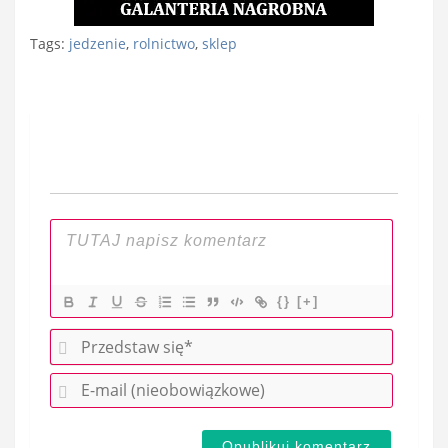
Tags:
jedzenie
,
rolnictwo
,
sklep
Nawigacja
wpisu
{}
[+]
P
r
E
z
-
e
m
d