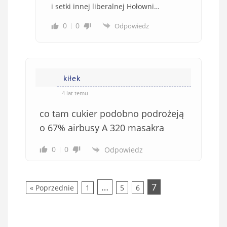
i setki innej liberalnej Hołowni…
0
0
Odpowiedz
kiłek
4 lat temu
co tam cukier podobno podrożeją
o 67% airbusy A 320 masakra
0
0
Odpowiedz
…
7
« Poprzednie
1
5
6