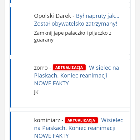
Opolski Darek
-
Był napruty jak…
Został obywatelsko zatrzymany!
Zamknij jape palaczko i pijaczko z
guarany
zorro
-
Wisielec na
AKTUALIZACJA
Piaskach. Koniec reanimacji
NOWE FAKTY
JK
kominiarz
-
Wisielec
AKTUALIZACJA
na Piaskach. Koniec reanimacji
NOWE FAKTY