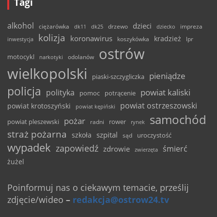
Tagi
alkohol
dzieci
ciężarówka
drzewo
dk11
dk25
dziecko
impreza
kolizja
koronawirus
kradzież
inwestycja
koszykówka
lpr
ostrów
motocykl
odolanów
narkotyki
wielkopolski
pieniądze
piaski-szczygliczka
policja
powiat kaliski
polityka
pomoc
potrącenie
powiat ostrzeszowski
powiat krotoszyński
powiat kępiński
samochód
pożar
powiat pleszewski
rower
radni
rynek
straż pożarna
szpital
szkoła
uroczystość
sąd
wypadek
zapowiedź
śmierć
zdrowie
zwierzęta
żużel
Poinformuj nas o ciekawym temacie, prześlij
zdjęcie/wideo
–
redakcja@ostrow24.tv