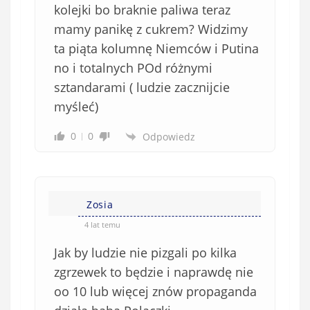
kolejki bo braknie paliwa teraz
mamy panikę z cukrem? Widzimy
ta piąta kolumnę Niemców i Putina
no i totalnych POd różnymi
sztandarami ( ludzie zacznijcie
myśleć)
0
0
Odpowiedz
Zosia
4 lat temu
Jak by ludzie nie pizgali po kilka
zgrzewek to będzie i naprawdę nie
oo 10 lub więcej znów propaganda