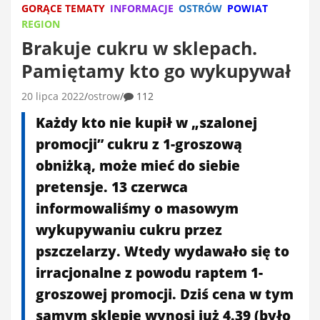
GORĄCE TEMATY
INFORMACJE
OSTRÓW
POWIAT
REGION
Brakuje cukru w sklepach.
Pamiętamy kto go wykupywał
20 lipca 2022
ostrow
112
Każdy kto nie kupił w „szalonej
promocji” cukru z 1-groszową
obniżką, może mieć do siebie
pretensje. 13 czerwca
informowaliśmy o masowym
wykupywaniu cukru przez
pszczelarzy. Wtedy wydawało się to
irracjonalne z powodu raptem 1-
groszowej promocji. Dziś cena w tym
samym sklepie wynosi już 4.39 (było