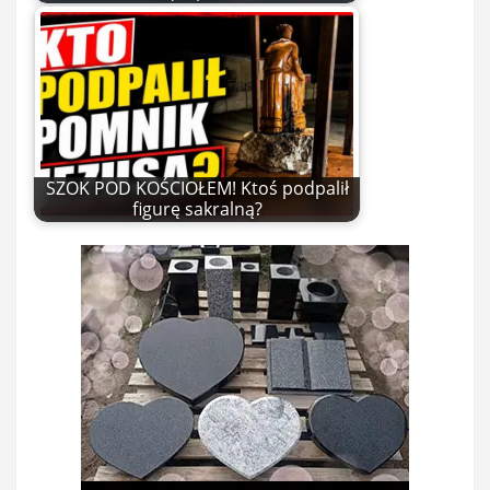
SZOK POD KOŚCIOŁEM! Ktoś podpalił
figurę sakralną?