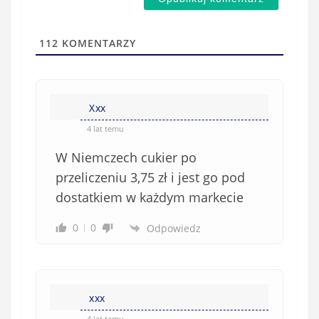
a
s
i
t
l
a
112
KOMENTARZY
(
w
n
s
i
i
e
Xxx
ę
o
*
4 lat temu
b
W Niemczech cukier po
o
w
przeliczeniu 3,75 zł i jest go pod
i
dostatkiem w każdym markecie
ą
z
0
0
Odpowiedz
k
o
w
e
xxx
)
4 lat temu