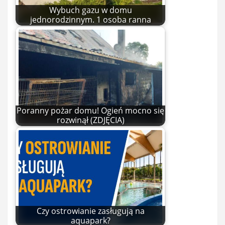
Wybuch gazu w domu
jednorodzinnym. 1 osoba ranna
Poranny pożar domu! Ogień mocno się
rozwinął (ZDJĘCIA)
Czy ostrowianie zasługują na
aquapark?