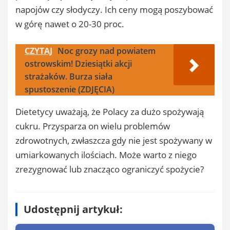
napojów czy słodyczy. Ich ceny mogą poszybować
w górę nawet o 20-30 proc.
CZYTAJ
Noc grozy nad powiatem
ostrowskim! Dziesiątki akcji
strażaków. Burza siała
spustoszenie (ZDJĘCIA)
Dietetycy uważają, że Polacy za dużo spożywają
cukru. Przysparza on wielu problemów
zdrowotnych, zwłaszcza gdy nie jest spożywany w
umiarkowanych ilościach. Może warto z niego
zrezygnować lub znacząco ograniczyć spożycie?
Udostępnij artykuł: