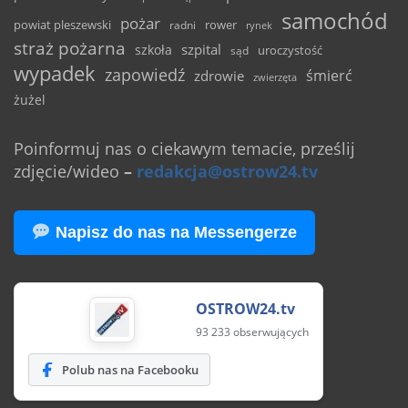
samochód
pożar
powiat pleszewski
rower
radni
rynek
straż pożarna
szpital
szkoła
uroczystość
sąd
wypadek
zapowiedź
śmierć
zdrowie
zwierzęta
żużel
Poinformuj nas o ciekawym temacie, prześlij
zdjęcie/wideo
–
redakcja@ostrow24.tv
Napisz do nas na Messengerze
OSTROW24.tv
93 233 obserwujących
Polub nas na Facebooku