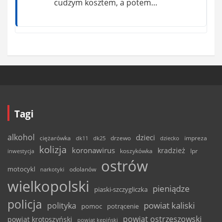
cudzym kosztem, a potem…
Tagi
alkohol
dzieci
ciężarówka
drzewo
dk11
dk25
dziecko
impreza
kolizja
koronawirus
kradzież
inwestycja
koszykówka
lpr
ostrów
motocykl
odolanów
narkotyki
wielkopolski
pieniądze
piaski-szczygliczka
policja
powiat kaliski
polityka
pomoc
potrącenie
powiat ostrzeszowski
powiat krotoszyński
powiat kępiński