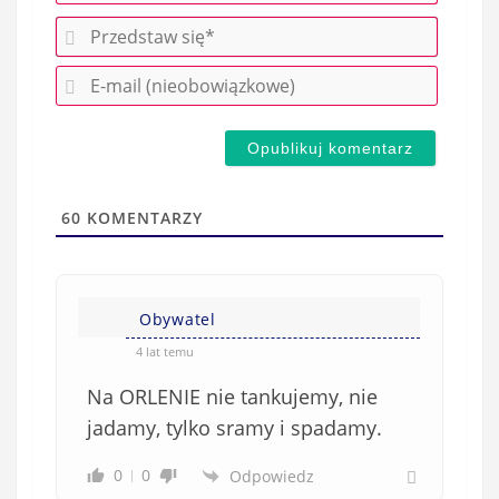
P
r
E
z
-
e
m
d
a
s
i
t
l
a
60
KOMENTARZY
(
w
n
s
i
i
e
Obywatel
ę
o
*
4 lat temu
b
Na ORLENIE nie tankujemy, nie
o
w
jadamy, tylko sramy i spadamy.
i
0
0
Odpowiedz
ą