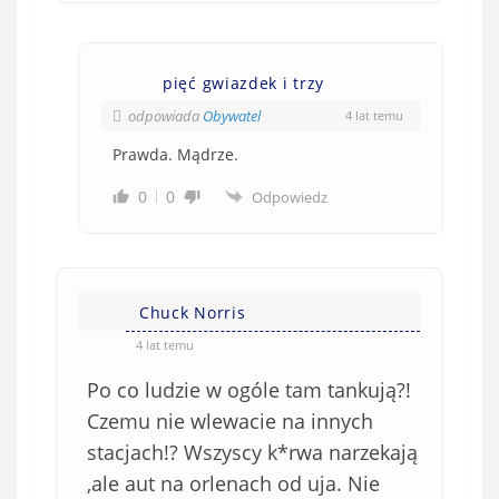
z
k
o
pięć gwiazdek i trzy
w
e
odpowiada
Obywatel
4 lat temu
)
Prawda. Mądrze.
0
0
Odpowiedz
Chuck Norris
4 lat temu
Po co ludzie w ogóle tam tankują?!
Czemu nie wlewacie na innych
stacjach!? Wszyscy k*rwa narzekają
,ale aut na orlenach od uja. Nie