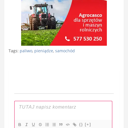
Tags:
paliwo
,
pieniądze
,
samochód
Nawigacja
wpisu
{}
[+]