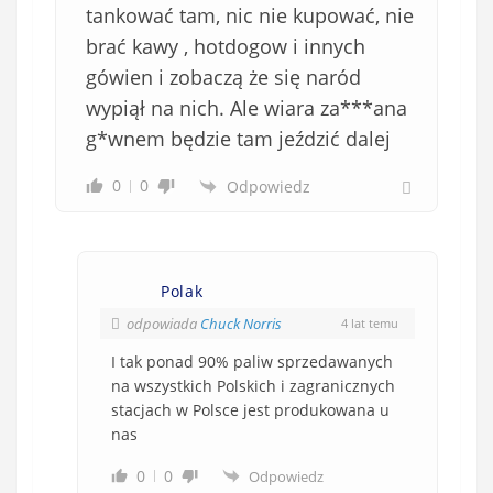
tankować tam, nic nie kupować, nie
brać kawy , hotdogow i innych
gówien i zobaczą że się naród
wypiął na nich. Ale wiara za***ana
g*wnem będzie tam jeździć dalej
0
0
Odpowiedz
Polak
odpowiada
Chuck Norris
4 lat temu
I tak ponad 90% paliw sprzedawanych
na wszystkich Polskich i zagranicznych
stacjach w Polsce jest produkowana u
nas
0
0
Odpowiedz