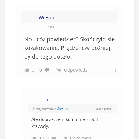
Wiesio
4 lat temu
No i cóż powiedzieć? Skończyło się
kozakowanie. Prędzej czy później
by do tego doszło.
0
0
Odpowiedz
bc
odpowiada
Wiesio
4 lat temu
Ale dobrze, ze nikomu nie zrobił
krzywdy.
0
0
Odpowiedz