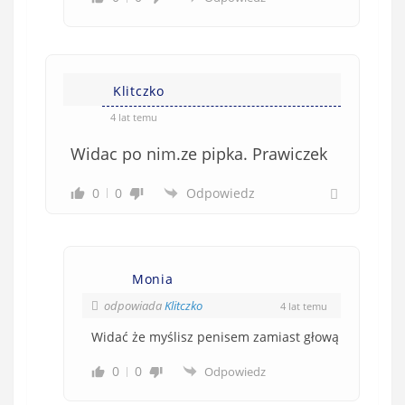
Klitczko
4 lat temu
Widac po nim.ze pipka. Prawiczek
0
0
Odpowiedz
Monia
odpowiada
Klitczko
4 lat temu
Widać że myślisz penisem zamiast głową
0
0
Odpowiedz