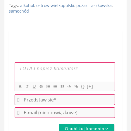
Tags:
alkohol
,
ostrów wielkopolski
,
pożar
,
raszkowska
,
samochód
Nawigacja
wpisu
{}
[+]
P
r
E
z
-
e
m
d