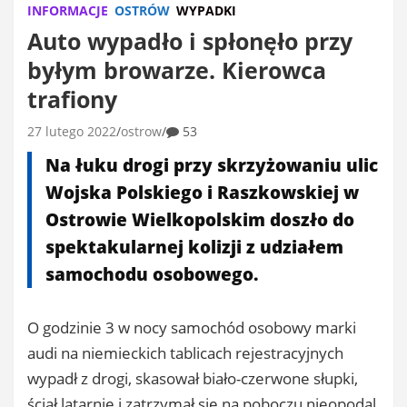
INFORMACJE
OSTRÓW
WYPADKI
Auto wypadło i spłonęło przy
byłym browarze. Kierowca
trafiony
27 lutego 2022
ostrow
53
Na łuku drogi przy skrzyżowaniu ulic
Wojska Polskiego i Raszkowskiej w
Ostrowie Wielkopolskim doszło do
spektakularnej kolizji z udziałem
samochodu osobowego.
O godzinie 3 w nocy samochód osobowy marki
audi na niemieckich tablicach rejestracyjnych
wypadł z drogi, skasował biało-czerwone słupki,
ściął latarnię i zatrzymał się na poboczu nieopodal