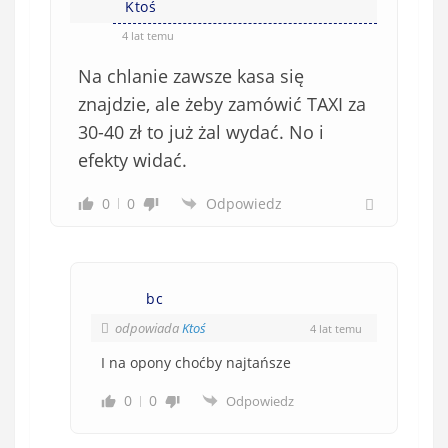
Ktoś
4 lat temu
Na chlanie zawsze kasa się
znajdzie, ale żeby zamówić TAXI za
30-40 zł to już żal wydać. No i
efekty widać.
0
0
Odpowiedz
bc
odpowiada
Ktoś
4 lat temu
I na opony choćby najtańsze
0
0
Odpowiedz