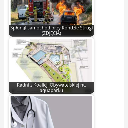
Spłonął samochód przy Rondzie Strugi
(ZDJĘCIA)
Radni z Koalicji Obywatelskiej nt.
aquaparku