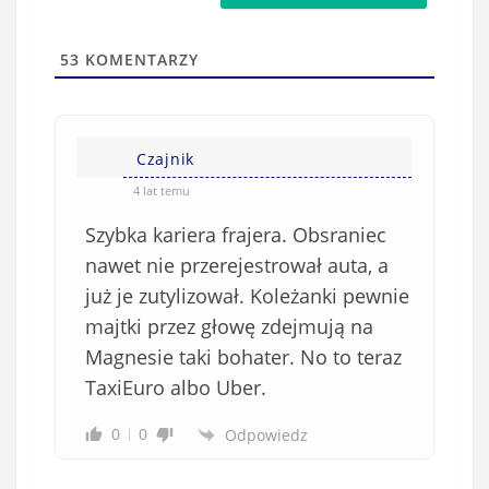
a
s
i
t
l
a
53
KOMENTARZY
(
w
n
s
i
i
e
Czajnik
ę
o
*
4 lat temu
b
Szybka kariera frajera. Obsraniec
o
w
nawet nie przerejestrował auta, a
i
już je zutylizował. Koleżanki pewnie
ą
majtki przez głowę zdejmują na
z
Magnesie taki bohater. No to teraz
k
TaxiEuro albo Uber.
o
w
0
0
Odpowiedz
e
)