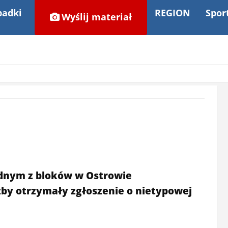
adki
REGION
Spor
Wyślij materiał
jednym z bloków w Ostrowie
żby otrzymały zgłoszenie o nietypowej