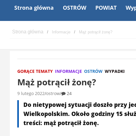
Strona główna
OSTRÓW
POWIAT
Wyp
Informacje
Mąż potrącił żonę?
GORĄCE TEMATY
INFORMACJE
OSTRÓW
WYPADKI
Mąż potrącił żonę?
9 lutego 2022
ostrow
24
Do nietypowej sytuacji doszło przy 
Wielkopolskim. Około godziny 15 słu
treści: mąż potrącił żonę.