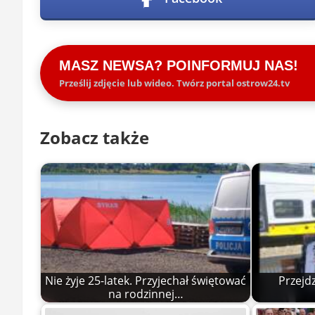
MASZ NEWSA? POINFORMUJ NAS!
Prześlij zdjęcie lub wideo. Twórz portal ostrow24.tv
Zobacz także
Nie żyje 25-latek. Przyjechał świętować
Przejd
na rodzinnej…