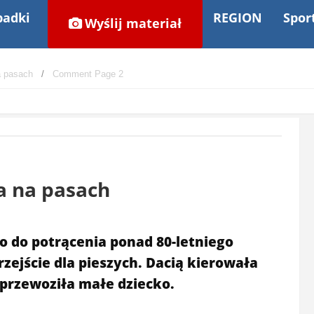
adki
REGION
Spor
Wyślij materiał
a pasach
Comment Page 2
ła na pasach
ło do potrącenia ponad 80-letniego
zejście dla pieszych. Dacią kierowała
 przewoziła małe dziecko.