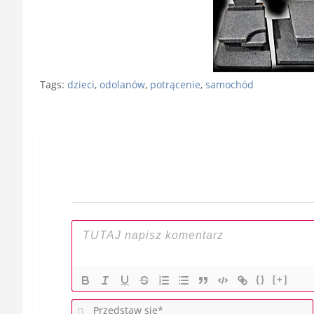
Tags:
dzieci
,
odolanów
,
potrącenie
,
samochód
Nawigacja
wpisu
{}
[+]