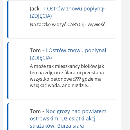
Jack
-
I Ostrów znowu popłynął
(ZDJĘCIA)
Na taczkę włożyć CARYCĘ i wywieść.
Tom
-
I Ostrów znowu popłynął
(ZDJĘCIA)
A może tak mieszkańcy bloków jak
ten na zdjęciu z filarami przestaną
wszystko betonować??? gdzie ma
wsiąkać woda, ano nigdzie…
Tom
-
Noc grozy nad powiatem
ostrowskim! Dziesiątki akcji
strażaków. Burza siała