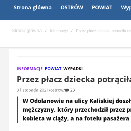
Strona główna
OSTRÓW
POWIAT
Wyp
Informacje
Przez płacz dziecka potrąciła n
INFORMACJE
POWIAT
WYPADKI
Przez płacz dziecka potrąci
3 listopada 2021
ostrow
23
W Odolanowie na ulicy Kaliskiej dosz
mężczyzny, który przechodził przez pr
kobieta w ciąży, a na fotelu pasażera