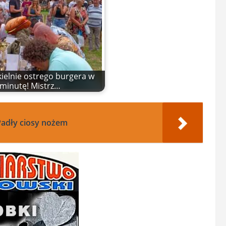
kielnie ostrego burgera w
minutę! Mistrz…
adły ciosy nożem