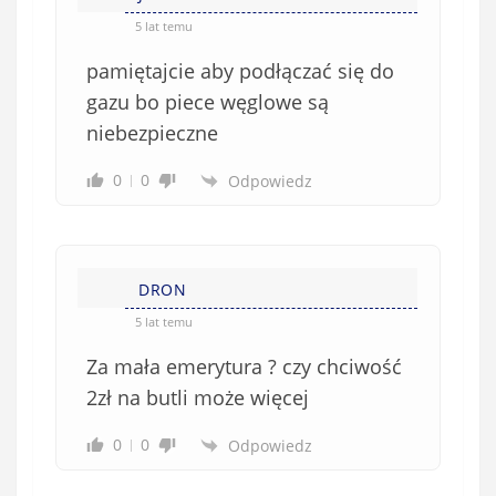
5 lat temu
pamiętajcie aby podłączać się do
gazu bo piece węglowe są
niebezpieczne
0
0
Odpowiedz
DRON
5 lat temu
Za mała emerytura ? czy chciwość
2zł na butli może więcej
0
0
Odpowiedz