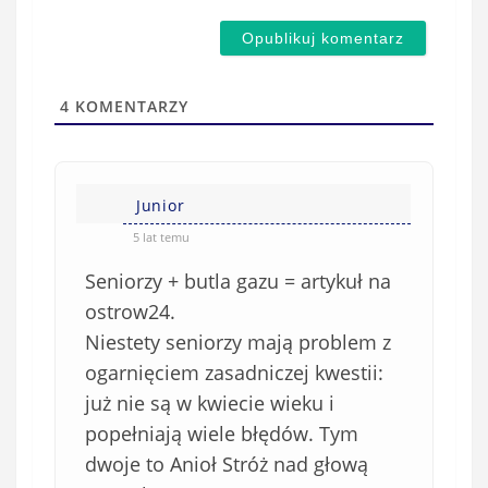
e
m
d
a
s
i
t
l
a
4
KOMENTARZY
(
w
n
s
i
i
e
Junior
ę
o
*
5 lat temu
b
Seniorzy + butla gazu = artykuł na
o
w
ostrow24.
i
Niestety seniorzy mają problem z
ą
ogarnięciem zasadniczej kwestii:
z
już nie są w kwiecie wieku i
k
popełniają wiele błędów. Tym
o
dwoje to Anioł Stróż nad głową
w