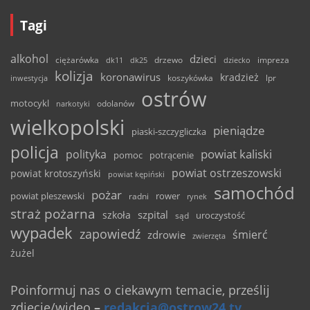
Tagi
alkohol
dzieci
ciężarówka
drzewo
dk11
dk25
dziecko
impreza
kolizja
koronawirus
kradzież
inwestycja
koszykówka
lpr
ostrów
motocykl
odolanów
narkotyki
wielkopolski
pieniądze
piaski-szczygliczka
policja
powiat kaliski
polityka
pomoc
potrącenie
powiat ostrzeszowski
powiat krotoszyński
powiat kępiński
samochód
pożar
powiat pleszewski
rower
radni
rynek
straż pożarna
szpital
szkoła
uroczystość
sąd
wypadek
zapowiedź
śmierć
zdrowie
zwierzęta
żużel
Poinformuj nas o ciekawym temacie, prześlij
zdjęcie/wideo
–
redakcja@ostrow24.tv