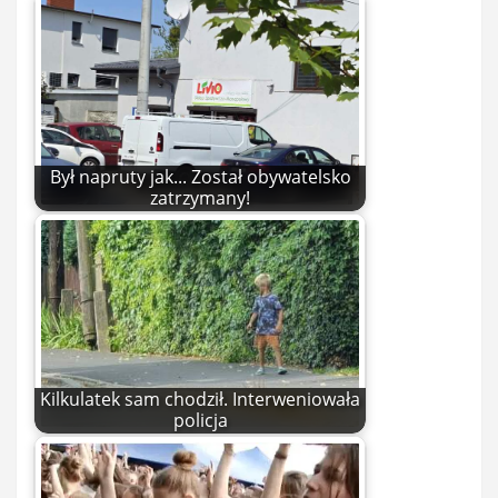
Był napruty jak... Został obywatelsko
zatrzymany!
Kilkulatek sam chodził. Interweniowała
policja