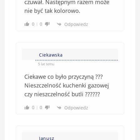
e
czuwał. Następnym razem może
)
nie być tak kolorowo.
0
0
Odpowiedz
Ciekawska
5 lat temu
Ciekawe co było przyczyną ???
Nieszczelność kuchenki gazowej
czy nieszczelność butli ??????
0
0
Odpowiedz
Janusz