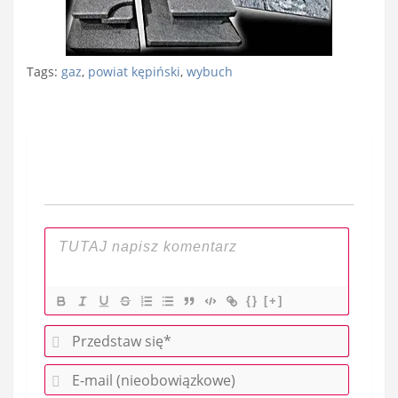
Tags:
gaz
,
powiat kępiński
,
wybuch
Nawigacja
wpisu
{}
[+]
P
r
E
z
-