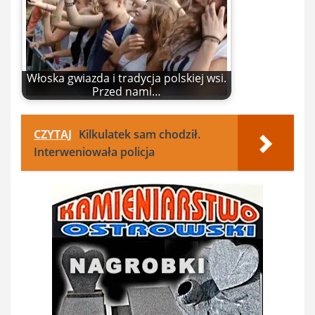
Włoska gwiazda i tradycja polskiej wsi.
Przed nami…
CZYTAJ
Kilkulatek sam chodził.
Interweniowała policja