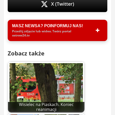
X (Twitter)
MASZ NEWSA? POINFORMUJ NAS!
Prześlij zdjęcie lub wideo. Twórz portal
ostrow24.tv
Zobacz także
Wisielec na Piaskach. Koniec
reanimacji