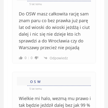
o
*
5 lat temu
b
Do OSW masz całkowita rację sam
o
w
znam paru co bez prawka już parę
i
lat od wioski do wioski jeżdżą i ciut
ą
dalej i nic się nie dzieje kto ich
z
sprawdzi a do Wrocławia czy do
k
Warszawy przecież nie pojadą
o
w
0
0
Odpowiedz
e
)
O S W
5 lat temu
Wielkie mi halo, wezmą mu prawo i
tak będzie jeździł dalej bez jak 99 %