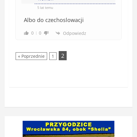
5 lat temu
Albo do czechoslowacji
0
0
Odpowiedz
2
« Poprzednie
1