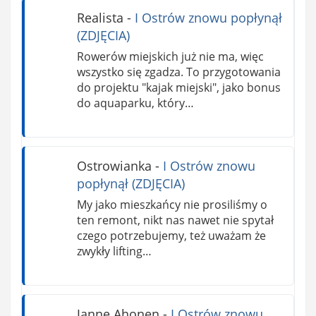
Realista
-
I Ostrów znowu popłynął
(ZDJĘCIA)
Rowerów miejskich już nie ma, więc
wszystko się zgadza. To przygotowania
do projektu "kajak miejski", jako bonus
do aquaparku, który…
Ostrowianka
-
I Ostrów znowu
popłynął (ZDJĘCIA)
My jako mieszkańcy nie prosiliśmy o
ten remont, nikt nas nawet nie spytał
czego potrzebujemy, też uważam że
zwykły lifting…
Janne Ahonen
-
I Ostrów znowu