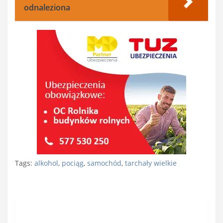
odnaleziona
Tags:
alkohol
,
pociąg
,
samochód
,
tarchały wielkie
Nawigacja
wpisu