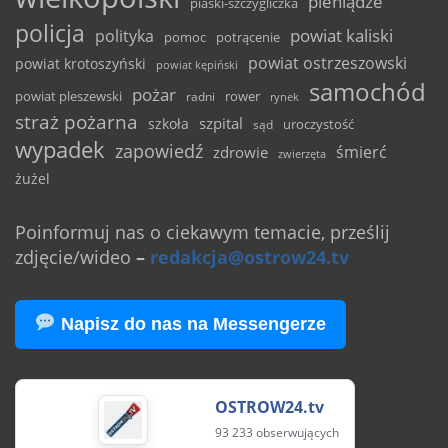
pieniądze
piaski-szczygliczka
policja
powiat kaliski
polityka
pomoc
potrącenie
powiat ostrzeszowski
powiat krotoszyński
powiat kępiński
samochód
pożar
powiat pleszewski
rower
radni
rynek
straż pożarna
szpital
szkoła
uroczystość
sąd
wypadek
zapowiedź
śmierć
zdrowie
zwierzęta
żużel
Poinformuj nas o ciekawym temacie, prześlij
zdjęcie/wideo
–
redakcja@ostrow24.tv
Napisz do nas na Messengerze
OSTROW24.tv
93 233 obserwujących