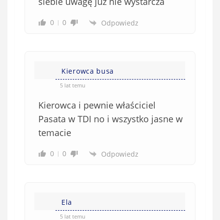
siebie uwagę już nie wystarcza
0
0
Odpowiedz
Kierowca busa
5 lat temu
Kierowca i pewnie właściciel
Pasata w TDI no i wszystko jasne w
temacie
0
0
Odpowiedz
Ela
5 lat temu