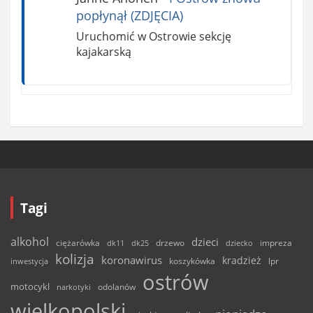
popłynął (ZDJĘCIA)
Uruchomić w Ostrowie sekcję
kajakarską
Tagi
alkohol
dzieci
ciężarówka
drzewo
dk11
dk25
dziecko
impreza
kolizja
koronawirus
kradzież
inwestycja
koszykówka
lpr
ostrów
motocykl
odolanów
narkotyki
wielkopolski