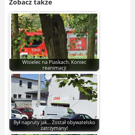
Zobacz także
Wisielec na Piaskach. Koniec
reanimacji
Był napruty jak... Został obywatelsko
zatrzymany!