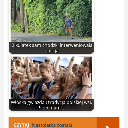
Kilkulatek sam chodził. Interweniowała
policja
Włoska gwiazda i tradycja polskiej wsi.
Przed nami…
CZYTAJ
Nastolatka została