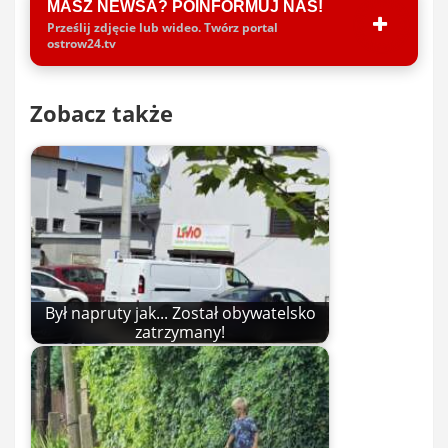
MASZ NEWSA? POINFORMUJ NAS!
Prześlij zdjęcie lub wideo. Twórz portal
ostrow24.tv
Zobacz także
Był napruty jak... Został obywatelsko
zatrzymany!