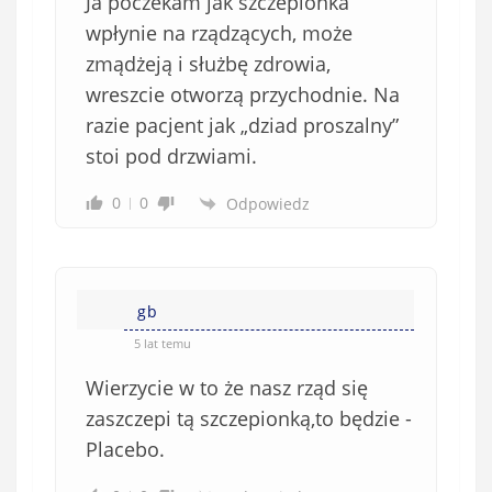
Ja poczekam jak szczepionka
wpłynie na rządzących, może
zmądżeją i służbę zdrowia,
wreszcie otworzą przychodnie. Na
razie pacjent jak „dziad proszalny”
stoi pod drzwiami.
0
0
Odpowiedz
gb
5 lat temu
Wierzycie w to że nasz rząd się
zaszczepi tą szczepionką,to będzie -
Placebo.