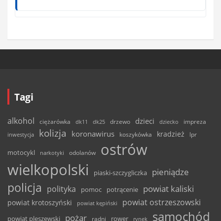
Tagi
alkohol
dzieci
ciężarówka
drzewo
dk11
dk25
dziecko
impreza
kolizja
koronawirus
kradzież
inwestycja
koszykówka
lpr
ostrów
motocykl
odolanów
narkotyki
wielkopolski
pieniądze
piaski-szczygliczka
policja
powiat kaliski
polityka
pomoc
potrącenie
powiat ostrzeszowski
powiat krotoszyński
powiat kępiński
samochód
pożar
powiat pleszewski
rower
radni
rynek