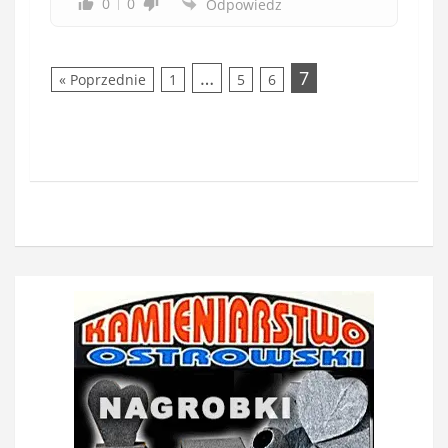
0
0
Odpowiedz
…
7
« Poprzednie
1
5
6