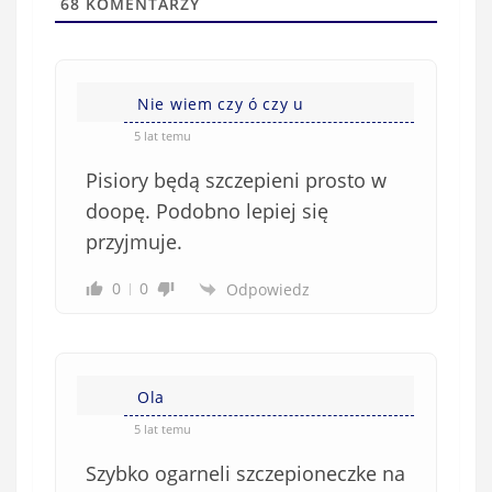
a
68
KOMENTARZY
(
w
n
s
i
i
e
Nie wiem czy ó czy u
ę
o
*
5 lat temu
b
Pisiory będą szczepieni prosto w
o
w
doopę. Podobno lepiej się
i
przyjmuje.
ą
z
0
0
Odpowiedz
k
o
w
e
Ola
)
5 lat temu
Szybko ogarneli szczepioneczke na