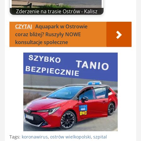
Zderzenie na trasie Ostrów - Kalisz
CZYTAJ
Aquapark w Ostrowie
coraz bliżej? Ruszyły NOWE
konsultacje społeczne
Tags:
koronawirus
,
ostrów wielkopolski
,
szpital