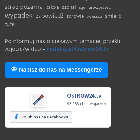
straż pożarna
szpital
szkoła
uroczystość
sąd
wypadek
zapowiedź
śmierć
zdrowie
zwierzęta
żużel
Poinformuj nas o ciekawym temacie, prześlij
zdjęcie/wideo
–
redakcja@ostrow24.tv
Napisz do nas na Messengerze
OSTROW24.tv
93 233 obserwujących
Polub nas na Facebooku