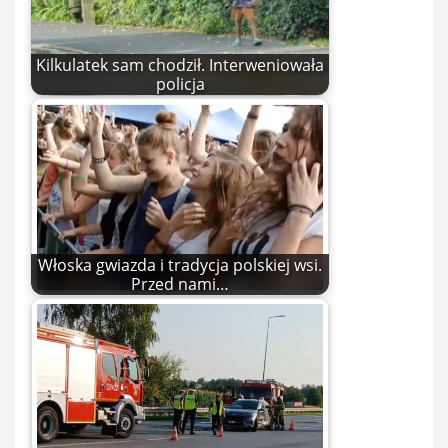
Kilkulatek sam chodził. Interweniowała
policja
Włoska gwiazda i tradycja polskiej wsi.
Przed nami…