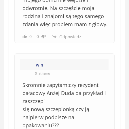
mojego domu nie wejdzie i
odwrotnie. Na szczęście moja
rodzina i znajomi są tego samego
zdania więc problem mam z głowy.
0
0
Odpowiedz
win
5 lat temu
Skromnie zapytam:czy rezydent
pałacowy Anżej Duda da przykład i
zaszczepi
się nową szczepionką czy ją
najpierw podpisze na
opakowaniu???