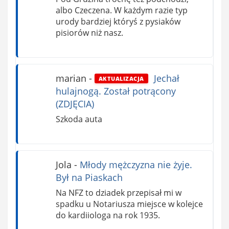
albo Czeczena. W każdym razie typ
urody bardziej któryś z pysiaków
pisiorów niż nasz.
marian
-
Jechał
AKTUALIZACJA
hulajnogą. Został potrącony
(ZDJĘCIA)
Szkoda auta
Jola
-
Młody mężczyzna nie żyje.
Był na Piaskach
Na NFZ to dziadek przepisał mi w
spadku u Notariusza miejsce w kolejce
do kardiiologa na rok 1935.