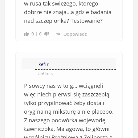
wirusa tak swiezego, ktorego
dobrze nie znaja…a gdzie badania
nad szczepionka? Testowanie?
0
0
Odpowiedz
kefir
5 lat temu
Pisowcy nas w to g… wciągnęli
więc niech pierwsi się zaszczepią,
tylko przypilnować żeby dostali
oryginalną miksturę a nie placebo.
Z naszego podwórka wojewodę,
Ławniczoka, Malągową, to główni
wspólnicy Breżniewa z Żoliborza z