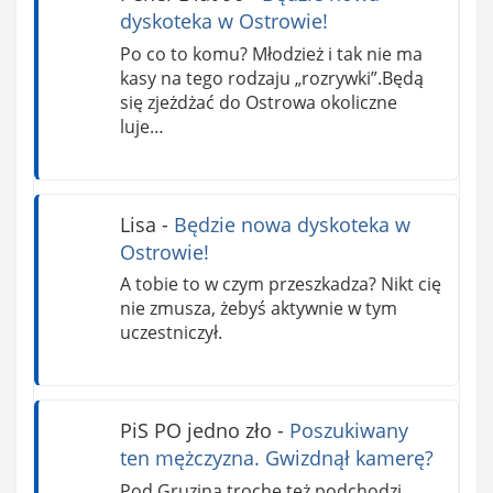
dyskoteka w Ostrowie!
Po co to komu? Młodzież i tak nie ma
kasy na tego rodzaju „rozrywki”.Będą
się zjeżdżać do Ostrowa okoliczne
luje…
Lisa
-
Będzie nowa dyskoteka w
Ostrowie!
A tobie to w czym przeszkadza? Nikt cię
nie zmusza, żebyś aktywnie w tym
uczestniczył.
PiS PO jedno zło
-
Poszukiwany
ten mężczyzna. Gwizdnął kamerę?
Pod Gruzina trochę też podchodzi,