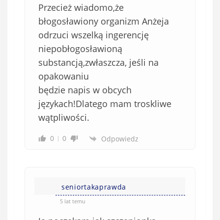
Przecież wiadomo,że
błogosławiony organizm Anżeja
odrzuci wszelką ingerencję
niepobłogosławioną
substancją,zwłaszcza, jeśli na
opakowaniu
będzie napis w obcych
językach!Dlatego mam troskliwe
wątpliwości.
0
0
Odpowiedz
seniortakaprawda
5 lat temu