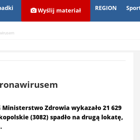
adki
REGION
Spor
Wyślij materiał
awirusem
oronawirusem
ś Ministerstwo Zdrowia wykazało 21 629
polskie (3082) spadło na drugą lokatę,
.