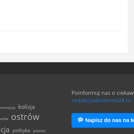
l
a
(
w
n
s
i
i
e
ę
o
*
b
o
w
i
ą
z
k
Poinformuj nas o ciekawy
o
redakcja@ostrow24.tv
w
kolizja
e
inwestycja
ostrów
)
anów
Napisz do nas na 
icja
polityka
pomoc