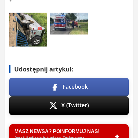
+
Udostępnij artykuł:
Facebook
X (Twitter)
MASZ NEWSA? POINFORMUJ NAS!
Prześlij zdjęcie lub wideo. Twórz portal