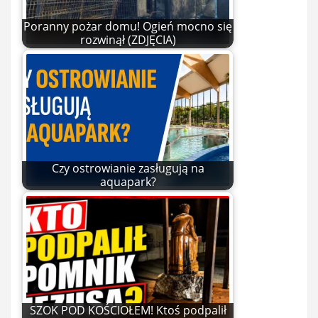
Poranny pożar domu! Ogień mocno się
rozwinął (ZDJĘCIA)
Czy ostrowianie zasługują na
aquapark?
SZOK POD KOŚCIOŁEM! Ktoś podpalił