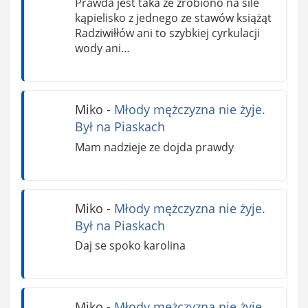
Prawda jest taka że zrobiono na sile
kąpielisko z jednego ze stawów książąt
Radziwiłłów ani to szybkiej cyrkulacji
wody ani…
Miko
-
Młody mężczyzna nie żyje.
Był na Piaskach
Mam nadzieje ze dojda prawdy
Miko
-
Młody mężczyzna nie żyje.
Był na Piaskach
Daj se spoko karolina
Miko
-
Młody mężczyzna nie żyje.