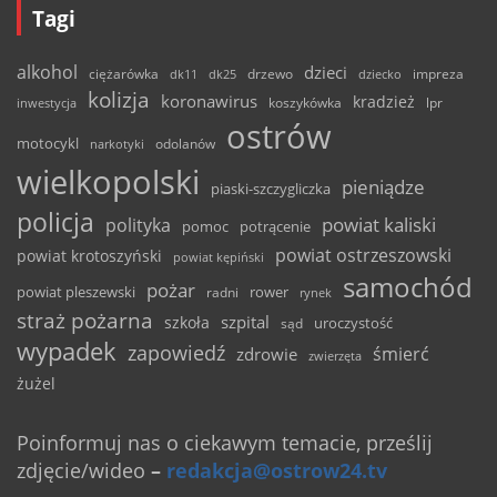
Tagi
alkohol
dzieci
ciężarówka
drzewo
dk11
dk25
dziecko
impreza
kolizja
koronawirus
kradzież
inwestycja
koszykówka
lpr
ostrów
motocykl
odolanów
narkotyki
wielkopolski
pieniądze
piaski-szczygliczka
policja
powiat kaliski
polityka
pomoc
potrącenie
powiat ostrzeszowski
powiat krotoszyński
powiat kępiński
samochód
pożar
powiat pleszewski
rower
radni
rynek
straż pożarna
szpital
szkoła
uroczystość
sąd
wypadek
zapowiedź
śmierć
zdrowie
zwierzęta
żużel
Poinformuj nas o ciekawym temacie, prześlij
zdjęcie/wideo
–
redakcja@ostrow24.tv