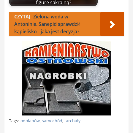
figurę sakralną?
CZYTAJ
Zielona woda w
Antoninie. Sanepid sprawdził
kąpielisko - jaka jest decyzja?
Tags:
odolanów
,
samochód
,
tarchały
Nawigacja