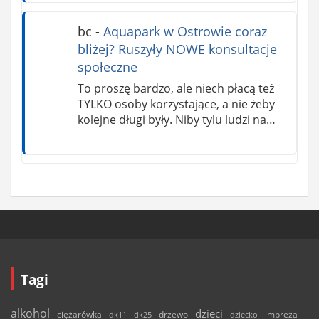
bc
-
Aquapark w Ostrowie coraz
bliżej? Ruszyły NOWE konsultacje
społeczne
To proszę bardzo, ale niech płacą też
TYLKO osoby korzystające, a nie żeby
kolejne długi były. Niby tylu ludzi na…
Tagi
alkohol
dzieci
ciężarówka
drzewo
dk11
dk25
dziecko
impreza