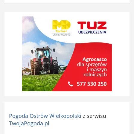
i
ą
z
k
o
w
e
)
Pogoda Ostrów Wielkopolski
z serwisu
TwojaPogoda.pl