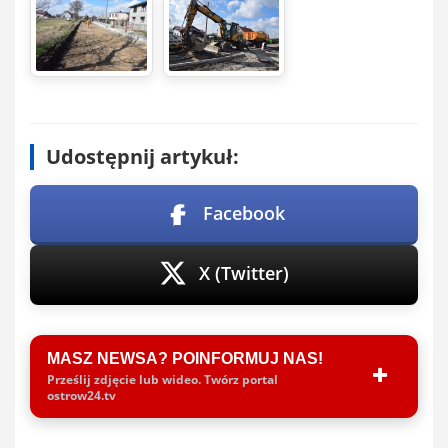
Udostępnij artykuł:
Facebook
X (Twitter)
MASZ NEWSA? POINFORMUJ NAS!
Prześlij zdjęcie lub wideo. Twórz portal
ostrow24.tv