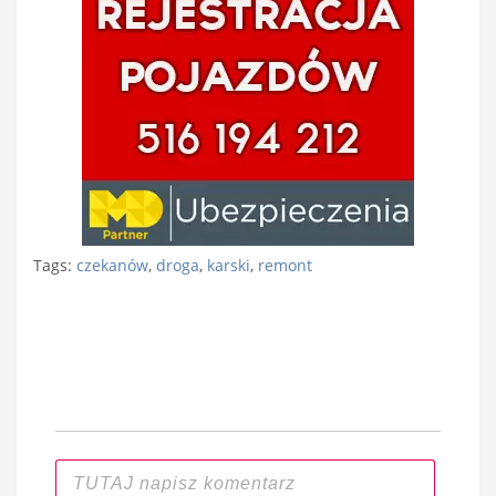
Tags:
czekanów
,
droga
,
karski
,
remont
Nawigacja
wpisu