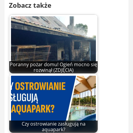
Zobacz także
Poranny pożar domu! Ogień mocno się
rozwinął (ZDJĘCIA)
Czy ostrowianie zasługują na
aquapark?