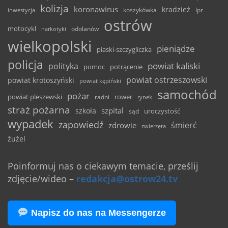
kolizja
koronawirus
kradzież
inwestycja
koszykówka
lpr
ostrów
motocykl
odolanów
narkotyki
wielkopolski
pieniądze
piaski-szczygliczka
policja
powiat kaliski
polityka
pomoc
potrącenie
powiat ostrzeszowski
powiat krotoszyński
powiat kępiński
samochód
pożar
powiat pleszewski
rower
radni
rynek
straż pożarna
szpital
szkoła
uroczystość
sąd
wypadek
zapowiedź
śmierć
zdrowie
zwierzęta
żużel
Poinformuj nas o ciekawym temacie, prześlij
zdjęcie/wideo
–
redakcja@ostrow24.tv
Napisz do nas na Messengerze