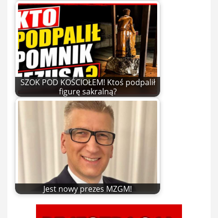
SZOK POD KOŚCIOŁEM! Ktoś podpalił
figurę sakralną?
Jest nowy prezes MZGM!