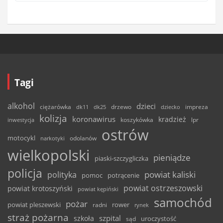
Tagi
alkohol
dzieci
ciężarówka
drzewo
dk11
dk25
dziecko
impreza
kolizja
koronawirus
kradzież
inwestycja
koszykówka
lpr
ostrów
motocykl
odolanów
narkotyki
wielkopolski
pieniądze
piaski-szczygliczka
policja
powiat kaliski
polityka
pomoc
potrącenie
powiat ostrzeszowski
powiat krotoszyński
powiat kępiński
samochód
pożar
powiat pleszewski
rower
radni
rynek
straż pożarna
szpital
szkoła
uroczystość
sąd