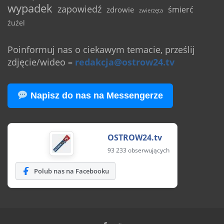
wypadek
zapowiedź
śmierć
zdrowie
zwierzęta
żużel
Poinformuj nas o ciekawym temacie, prześlij
zdjęcie/wideo
–
redakcja@ostrow24.tv
Napisz do nas na Messengerze
OSTROW24.tv
93 233 obserwujących
Polub nas na Facebooku