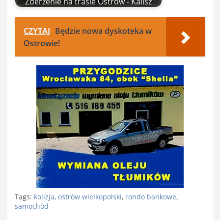
Zderzenie na trasie Ostrów - Kalisz
CZYTAJ
Będzie nowa dyskoteka w
Ostrowie!
Tags:
kolizja
,
ostrów wielkopolski
,
rondo bankowe
,
samochód