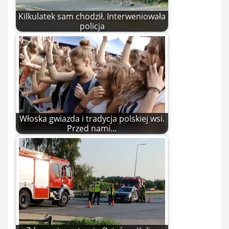
Kilkulatek sam chodził. Interweniowała
policja
Włoska gwiazda i tradycja polskiej wsi.
Przed nami…