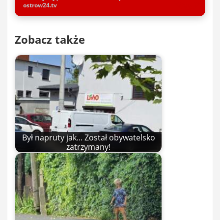
ostrow24.tv
Zobacz także
Był napruty jak... Został obywatelsko
zatrzymany!