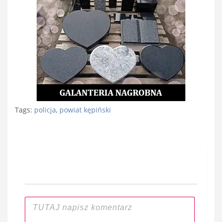
Tags:
policja
,
powiat kępiński
Nawigacja
wpisu