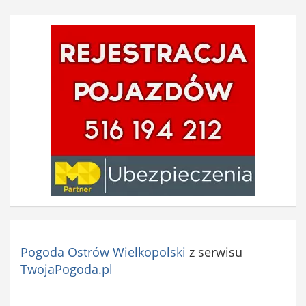
i
ą
z
k
o
w
e
)
Pogoda Ostrów Wielkopolski
z serwisu
TwojaPogoda.pl