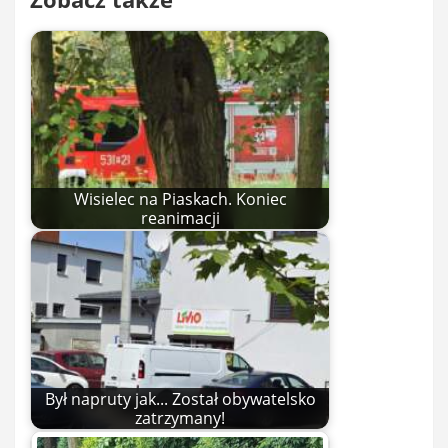
Wisielec na Piaskach. Koniec
reanimacji
Był napruty jak... Został obywatelsko
zatrzymany!