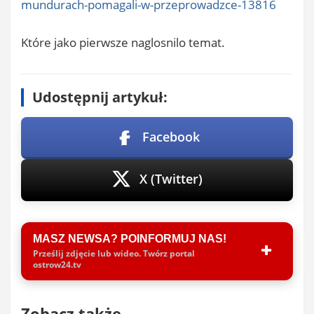
mundurach-pomagali-w-przeprowadzce-13816
Które jako pierwsze naglosnilo temat.
Udostępnij artykuł:
Facebook
X (Twitter)
MASZ NEWSA? POINFORMUJ NAS!
Prześlij zdjęcie lub wideo. Twórz portal
ostrow24.tv
Zobacz także