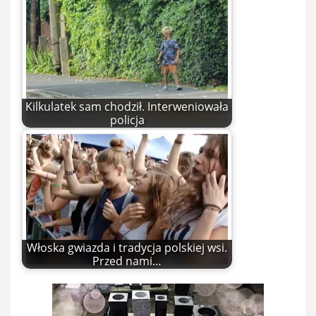
Kilkulatek sam chodził. Interweniowała
policja
Włoska gwiazda i tradycja polskiej wsi.
Przed nami…