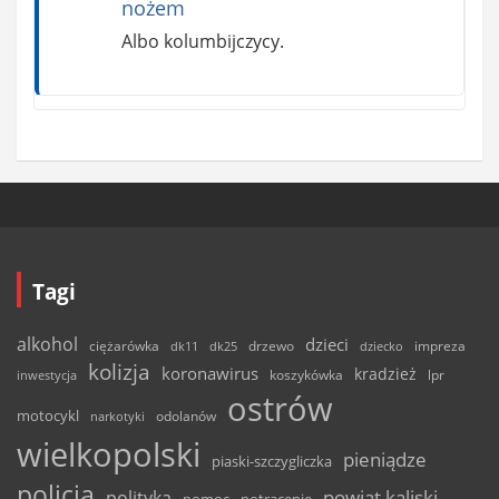
nożem
Albo kolumbijczycy.
Tagi
alkohol
dzieci
ciężarówka
drzewo
dk11
dk25
dziecko
impreza
kolizja
koronawirus
kradzież
inwestycja
koszykówka
lpr
ostrów
motocykl
odolanów
narkotyki
wielkopolski
pieniądze
piaski-szczygliczka
policja
powiat kaliski
polityka