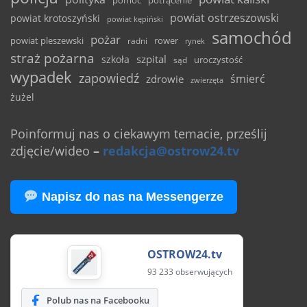
pomoc
potrącenie
powiat ostrzeszowski
powiat krotoszyński
powiat kępiński
samochód
pożar
powiat pleszewski
rower
radni
rynek
straż pożarna
szpital
szkoła
uroczystość
sąd
wypadek
zapowiedź
śmierć
zdrowie
zwierzęta
żużel
Poinformuj nas o ciekawym temacie, prześlij
zdjęcie/wideo
–
redakcja@ostrow24.tv
Napisz do nas na Messengerze
OSTROW24.tv
93 233 obserwujących
Polub nas na Facebooku