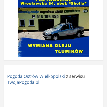
z
k
o
w
e
)
Pogoda Ostrów Wielkopolski
z serwisu
TwojaPogoda.pl