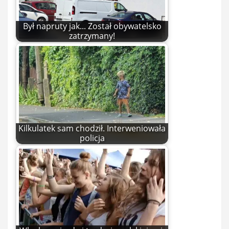
Był napruty jak... Został obywatelsko
zatrzymany!
Kilkulatek sam chodził. Interweniowała
policja