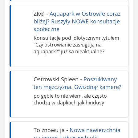
ZK®️
-
Aquapark w Ostrowie coraz
bliżej? Ruszyły NOWE konsultacje
społeczne
Konsultacje pod idiotycznym tytułem
"Czy ostrowianie zasługują na
aquapark?" już są nieaktualne?
Ostrowski Spleen
-
Poszukiwany
ten mężczyzna. Gwizdnął kamerę?
po gębie to nie wiem, ale często
chodzą w klapkach jak hindusy
To znowu ja
-
Nowa nawierzchnia
na jednej z dłuższych ulic