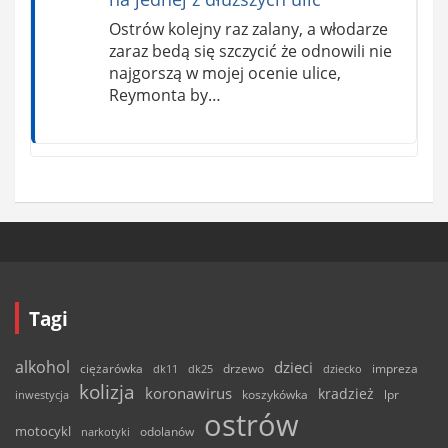
Ostrów kolejny raz zalany, a włodarze
zaraz bedą się szczycić że odnowili nie
najgorszą w mojej ocenie ulice,
Reymonta by…
Tagi
alkohol
dzieci
ciężarówka
drzewo
dk11
dk25
dziecko
impreza
kolizja
koronawirus
kradzież
inwestycja
koszykówka
lpr
ostrów
motocykl
odolanów
narkotyki