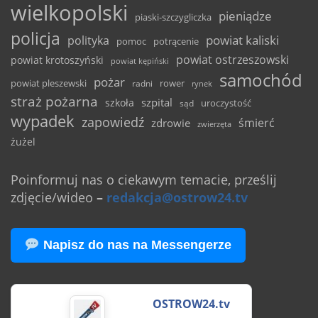
wielkopolski
pieniądze
piaski-szczygliczka
policja
powiat kaliski
polityka
pomoc
potrącenie
powiat ostrzeszowski
powiat krotoszyński
powiat kępiński
samochód
pożar
powiat pleszewski
rower
radni
rynek
straż pożarna
szpital
szkoła
uroczystość
sąd
wypadek
zapowiedź
śmierć
zdrowie
zwierzęta
żużel
Poinformuj nas o ciekawym temacie, prześlij
zdjęcie/wideo
–
redakcja@ostrow24.tv
Napisz do nas na Messengerze
OSTROW24.tv