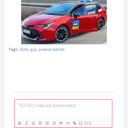
Tags:
dom
,
gaz
,
powiat kaliski
Nawigacja
wpisu
{}
[+]