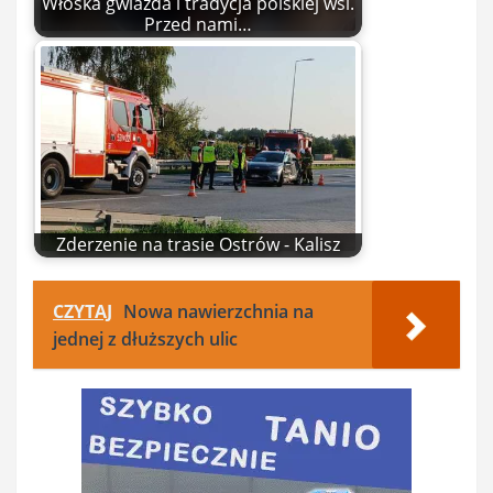
Włoska gwiazda i tradycja polskiej wsi.
Przed nami…
Zderzenie na trasie Ostrów - Kalisz
CZYTAJ
Nowa nawierzchnia na
jednej z dłuższych ulic