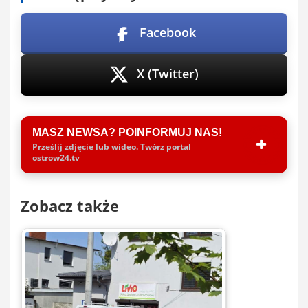
Facebook
X (Twitter)
MASZ NEWSA? POINFORMUJ NAS!
Prześlij zdjęcie lub wideo. Twórz portal
ostrow24.tv
Zobacz także