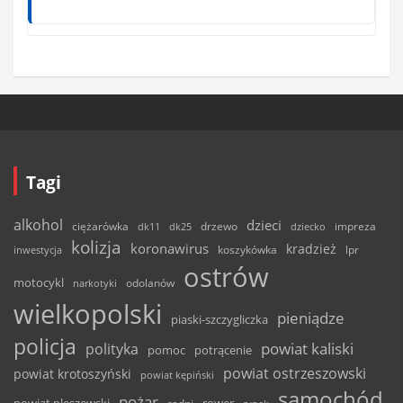
Tagi
alkohol
dzieci
ciężarówka
drzewo
dk11
dk25
dziecko
impreza
kolizja
koronawirus
kradzież
inwestycja
koszykówka
lpr
ostrów
motocykl
odolanów
narkotyki
wielkopolski
pieniądze
piaski-szczygliczka
policja
powiat kaliski
polityka
pomoc
potrącenie
powiat ostrzeszowski
powiat krotoszyński
powiat kępiński
samochód
pożar