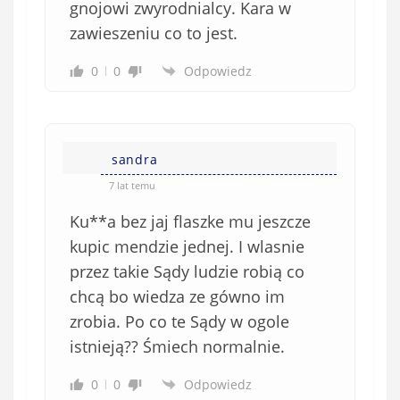
gnojowi zwyrodnialcy. Kara w
zawieszeniu co to jest.
0
0
Odpowiedz
sandra
7 lat temu
Ku**a bez jaj flaszke mu jeszcze
kupic mendzie jednej. I wlasnie
przez takie Sądy ludzie robią co
chcą bo wiedza ze gówno im
zrobia. Po co te Sądy w ogole
istnieją?? Śmiech normalnie.
0
0
Odpowiedz