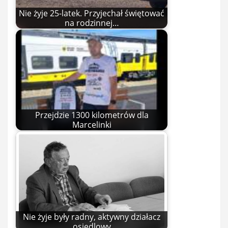
Nie żyje 25-latek. Przyjechał świętować
na rodzinnej…
Przejdzie 1300 kilometrów dla
Marcelinki
Nie żyje były radny, aktywny działacz
osiedlowy