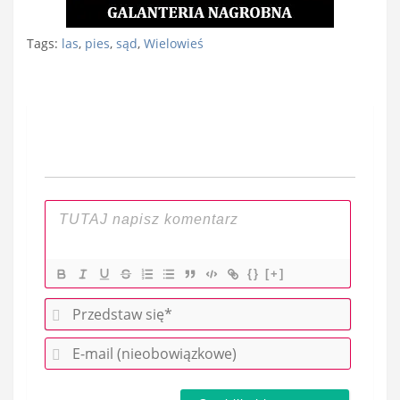
Tags:
las
,
pies
,
sąd
,
Wielowieś
Nawigacja
wpisu
{}
[+]
P
r
E
z
-
e
m
d