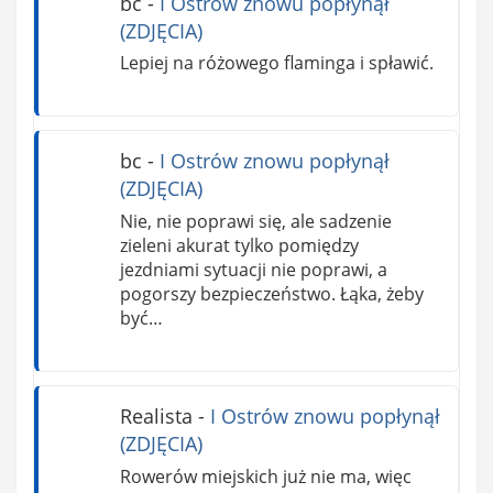
bc
-
I Ostrów znowu popłynął
(ZDJĘCIA)
Lepiej na różowego flaminga i spławić.
bc
-
I Ostrów znowu popłynął
(ZDJĘCIA)
Nie, nie poprawi się, ale sadzenie
zieleni akurat tylko pomiędzy
jezdniami sytuacji nie poprawi, a
pogorszy bezpieczeństwo. Łąka, żeby
być…
Realista
-
I Ostrów znowu popłynął
(ZDJĘCIA)
Rowerów miejskich już nie ma, więc