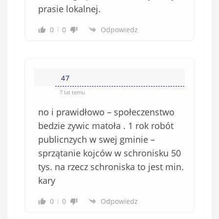
prasie lokalnej.
0
0
Odpowiedz
47
7 lat temu
no i prawidłowo – społeczenstwo
bedzie zywic matoła . 1 rok robót
publicnzych w swej gminie –
sprzątanie kojców w schronisku 50
tys. na rzecz schroniska to jest min.
kary
0
0
Odpowiedz