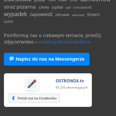
powiat pleszewski
rower
radni
rynek
straż pożarna
szpital
szkoła
uroczystość
sąd
wypadek
zapowiedź
śmierć
zdrowie
zwierzęta
żużel
Poinformuj nas o ciekawym temacie, prześlij
zdjęcie/wideo
–
redakcja@ostrow24.tv
Napisz do nas na Messengerze
OSTROW24.tv
93 233 obserwujących
Polub nas na Facebooku