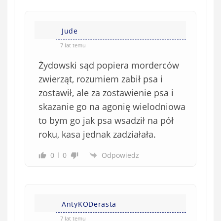
Jude
7 lat temu
Żydowski sąd popiera morderców
zwierząt, rozumiem zabił psa i
zostawił, ale za zostawienie psa i
skazanie go na agonię wielodniowa
to bym go jak psa wsadził na pół
roku, kasa jednak zadziałała.
0
0
Odpowiedz
AntyKODerasta
7 lat temu