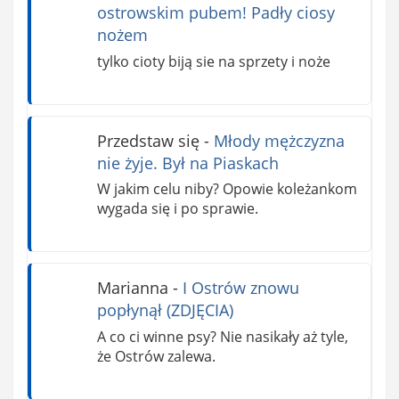
ostrowskim pubem! Padły ciosy
nożem
tylko cioty biją sie na sprzety i noże
Przedstaw się
-
Młody mężczyzna
nie żyje. Był na Piaskach
W jakim celu niby? Opowie koleżankom
wygada się i po sprawie.
Marianna
-
I Ostrów znowu
popłynął (ZDJĘCIA)
A co ci winne psy? Nie nasikały aż tyle,
że Ostrów zalewa.