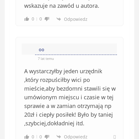
wskazuje na zawód u autora.
0
0
Odpowiedz
oo
7 lat temu
A wystarczyłby jeden urzędnik
,który rozpuściłby wici po
mieście,aby bezdomni stawili się w
umówionym miejscu i czasie w tej
sprawie a w zamian otrzymają np
20zł i ciepły posiłek! Było by taniej
,szybciej,dokładniej itd.
0
0
Odpowiedz