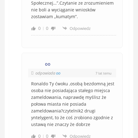
Społecznej…”.Czytanie ze zrozumieniem
nie boli a wyciąganie wniosków
zostawiam „kumatym”.
0
0
Odpowiedz
oo
odpowiada
oo
7 lat temu
Ronaldo Ty ćwoku ,osobą bezdomną jest
osoba nie posiadająca stałego miejsca
zameldowania, naprawdę myślisz że
połowa miasta nie posiada
zameldowania?czytelnik2 drugi
yntelygent, to że coś zrobiono zgodnie z
ustawą nie znaczy że dobrze
0
0
Odpowiedz