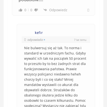
0
0
Odpowiedz
kefir
odpowiada
×
7 lat temu
Nie bulwersuj się aż tak. To norma i
standard w urzedniczym fachu. Gdyby
wywalić ich tak na początek 50 procent
to przeszło by to bez żadnych strat dla
funkcjonowania państwa. Prawie
wszyscy policjanci niedawno heheh
chorzy byli i co się stało? Mniej
mandatów wystawili co akurat dla
obywateli dobrze. Strażaków do
obalonego skutera jedzie kilku do
osobowki to czasem kilkunastu. Pomoc
społeczna? Wystarczy nie zabierać tylu