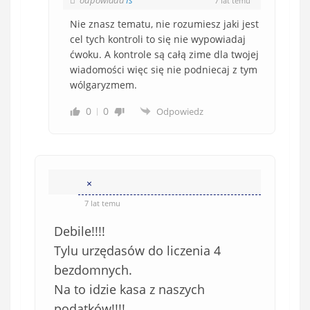
odpowiada
Is
7 lat temu
Nie znasz tematu, nie rozumiesz jaki jest
cel tych kontroli to się nie wypowiadaj
ćwoku. A kontrole są całą zime dla twojej
wiadomości więc się nie podniecaj z tym
wólgaryzmem.
0
0
Odpowiedz
×
7 lat temu
Debile!!!!
Tylu urzędasów do liczenia 4
bezdomnych.
Na to idzie kasa z naszych
podatków!!!!