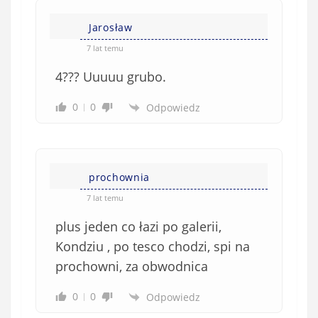
Jarosław
7 lat temu
4??? Uuuuu grubo.
0
0
Odpowiedz
prochownia
7 lat temu
plus jeden co łazi po galerii,
Kondziu , po tesco chodzi, spi na
prochowni, za obwodnica
0
0
Odpowiedz