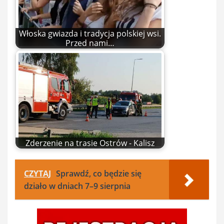
Włoska gwiazda i tradycja polskiej wsi.
Przed nami…
Zderzenie na trasie Ostrów - Kalisz
CZYTAJ
Sprawdź, co będzie się
działo w dniach 7–9 sierpnia