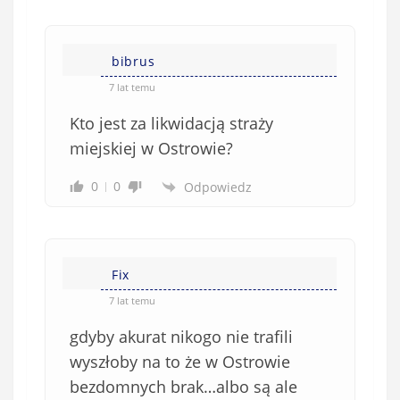
bibrus
7 lat temu
Kto jest za likwidacją straży
miejskiej w Ostrowie?
0
0
Odpowiedz
Fix
7 lat temu
gdyby akurat nikogo nie trafili
wyszłoby na to że w Ostrowie
bezdomnych brak…albo są ale