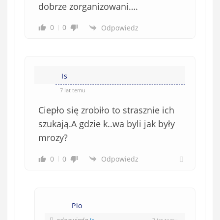
dobrze zorganizowani….
0
0
Odpowiedz
Is
7 lat temu
Ciepło się zrobiło to strasznie ich
szukają.A gdzie k..wa byli jak były
mrozy?
0
0
Odpowiedz
Pio