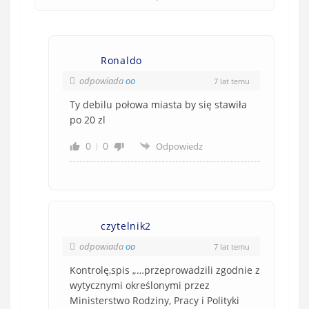
Ronaldo
odpowiada
oo
7 lat temu
Ty debilu połowa miasta by się stawiła
po 20 zl
0
0
Odpowiedz
czytelnik2
odpowiada
oo
7 lat temu
Kontrolę,spis „…przeprowadzili zgodnie z
wytycznymi określonymi przez
Ministerstwo Rodziny, Pracy i Polityki