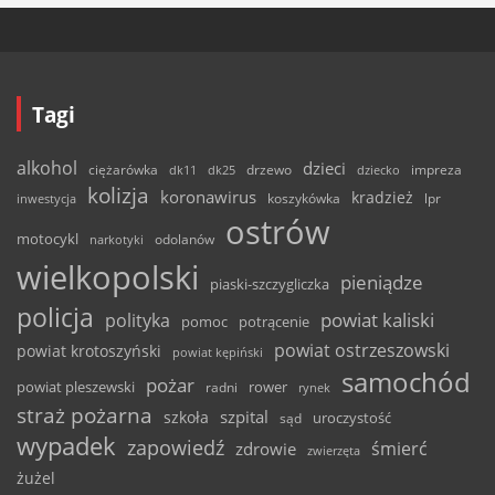
Tagi
alkohol
dzieci
ciężarówka
drzewo
dk11
dk25
dziecko
impreza
kolizja
koronawirus
kradzież
inwestycja
koszykówka
lpr
ostrów
motocykl
odolanów
narkotyki
wielkopolski
pieniądze
piaski-szczygliczka
policja
powiat kaliski
polityka
pomoc
potrącenie
powiat ostrzeszowski
powiat krotoszyński
powiat kępiński
samochód
pożar
powiat pleszewski
rower
radni
rynek
straż pożarna
szpital
szkoła
uroczystość
sąd
wypadek
zapowiedź
śmierć
zdrowie
zwierzęta
żużel