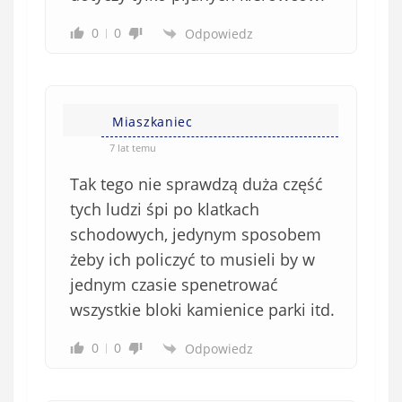
i
0
0
Odpowiedz
ą
z
k
o
w
Miaszkaniec
e
7 lat temu
)
Tak tego nie sprawdzą duża część
tych ludzi śpi po klatkach
schodowych, jedynym sposobem
żeby ich policzyć to musieli by w
jednym czasie spenetrować
wszystkie bloki kamienice parki itd.
0
0
Odpowiedz