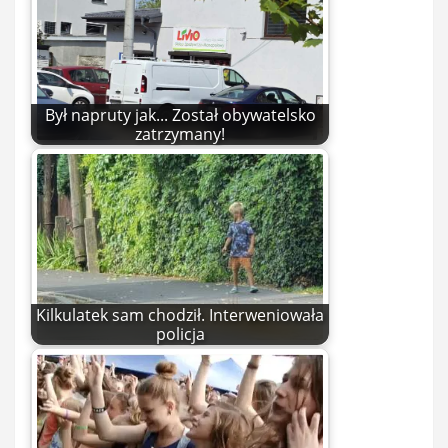
Był napruty jak... Został obywatelsko
zatrzymany!
Kilkulatek sam chodził. Interweniowała
policja