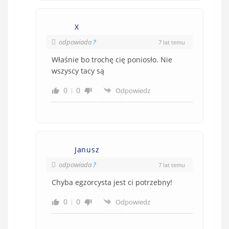
X
odpowiada
?
7 lat temu
Właśnie bo trochę cię poniosło. Nie
wszyscy tacy są
0
0
Odpowiedz
Janusz
odpowiada
?
7 lat temu
Chyba egzorcysta jest ci potrzebny!
0
0
Odpowiedz