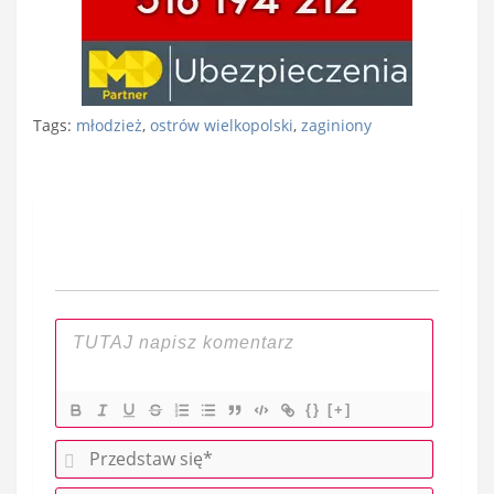
Tags:
młodzież
,
ostrów wielkopolski
,
zaginiony
Nawigacja
wpisu
{}
[+]
P
r