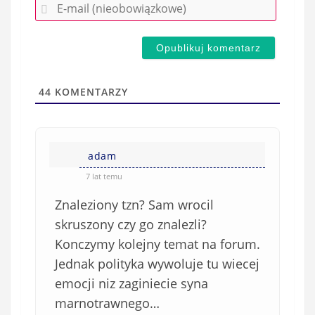
E
z
-
e
m
d
a
s
i
t
l
a
44
KOMENTARZY
(
w
n
s
i
i
e
adam
ę
o
*
7 lat temu
b
Znaleziony tzn? Sam wrocil
o
w
skruszony czy go znalezli?
i
Konczymy kolejny temat na forum.
ą
Jednak polityka wywoluje tu wiecej
z
emocji niz zaginiecie syna
k
marnotrawnego…
o