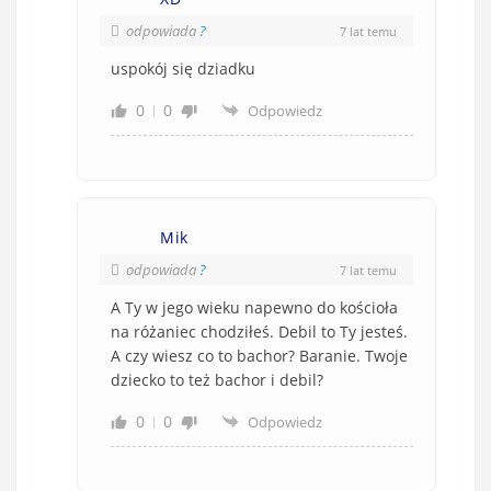
odpowiada
?
7 lat temu
uspokój się dziadku
0
0
Odpowiedz
Mik
odpowiada
?
7 lat temu
A Ty w jego wieku napewno do kościoła
na różaniec chodziłeś. Debil to Ty jesteś.
A czy wiesz co to bachor? Baranie. Twoje
dziecko to też bachor i debil?
0
0
Odpowiedz