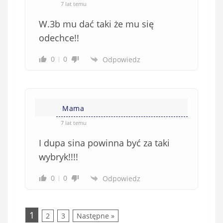
7 lat temu
W.3b mu dać taki że mu się
odechce!!
0
0
Odpowiedz
Mama
7 lat temu
I dupa sina powinna być za taki
wybryk!!!!
0
0
Odpowiedz
1
2
3
Następne »