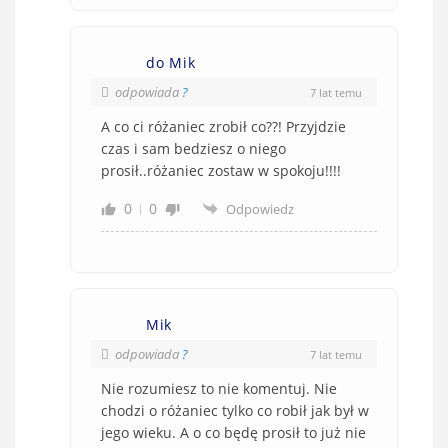
do Mik
odpowiada
?
7 lat temu
A co ci różaniec zrobił co??! Przyjdzie
czas i sam bedziesz o niego
prosił..różaniec zostaw w spokoju!!!!
0
0
Odpowiedz
Mik
odpowiada
?
7 lat temu
Nie rozumiesz to nie komentuj. Nie
chodzi o różaniec tylko co robił jak był w
jego wieku. A o co będę prosił to już nie