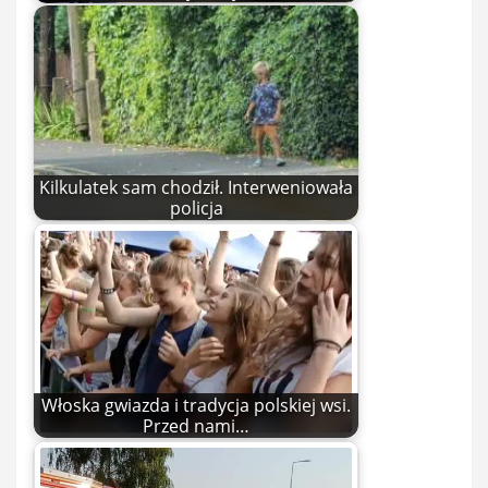
Kilkulatek sam chodził. Interweniowała
policja
Włoska gwiazda i tradycja polskiej wsi.
Przed nami…