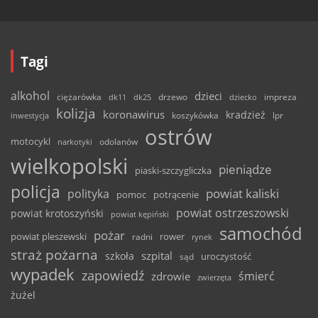
Tagi
alkohol
dzieci
ciężarówka
drzewo
dk11
dk25
dziecko
impreza
kolizja
koronawirus
kradzież
inwestycja
koszykówka
lpr
ostrów
motocykl
odolanów
narkotyki
wielkopolski
pieniądze
piaski-szczygliczka
policja
powiat kaliski
polityka
pomoc
potrącenie
powiat ostrzeszowski
powiat krotoszyński
powiat kępiński
samochód
pożar
powiat pleszewski
rower
radni
rynek
straż pożarna
szpital
szkoła
uroczystość
sąd
wypadek
zapowiedź
śmierć
zdrowie
zwierzęta
żużel