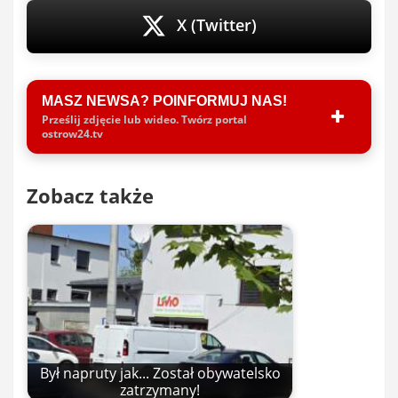
X (Twitter)
MASZ NEWSA? POINFORMUJ NAS!
Prześlij zdjęcie lub wideo. Twórz portal
ostrow24.tv
Zobacz także
Był napruty jak... Został obywatelsko
zatrzymany!