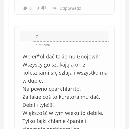
0
0
Odpowiedz
?
7 lat temu
Wpier*ol dać takiemu Gnojowi!!
Wszyscy go szukają a on z
koleszkami się szlaja i wszystko ma
w dupie.
Na pewno ćpał chlał itp.
Za takie coś to kuratora mu dać.
Debil i tyle!!!!
Większość w tym wieku to debile.
Tylko fajki chlanie ćpanie i