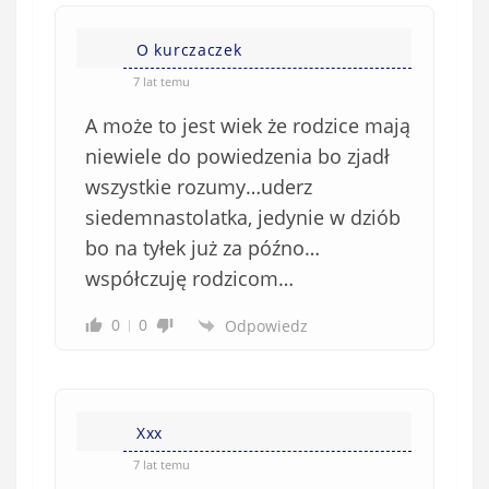
O kurczaczek
7 lat temu
A może to jest wiek że rodzice mają
niewiele do powiedzenia bo zjadł
wszystkie rozumy…uderz
siedemnastolatka, jedynie w dziób
bo na tyłek już za późno…
współczuję rodzicom…
0
0
Odpowiedz
Xxx
7 lat temu