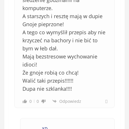
siedzenie godzinami na
komputerze.
A starszych i resztę mają w dupie
Gnoje pieprzone!
A tego co wymyślił przepis aby nie
krzyczeć na bachory i nie bić to
bym w łeb dał.
Mają bezstresowe wychowanie
idioci!
Że gnoje robią co chcą!
Walić taki przepis!!!!!!
Dupa nie szklanka!!!!
0
0
Odpowiedz
XD