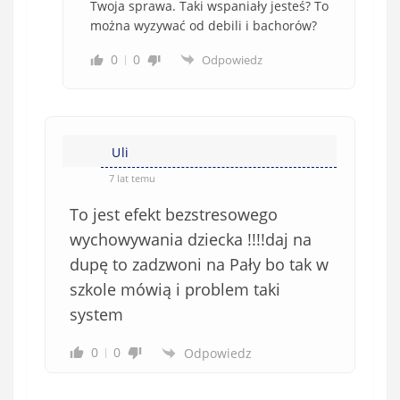
Twoja sprawa. Taki wspaniały jesteś? To
można wyzywać od debili i bachorów?
0
0
Odpowiedz
Uli
7 lat temu
To jest efekt bezstresowego
wychowywania dziecka !!!!daj na
dupę to zadzwoni na Pały bo tak w
szkole mówią i problem taki
system
0
0
Odpowiedz