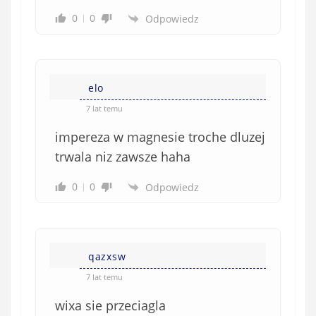
w
0
0
Odpowiedz
e
)
elo
7 lat temu
impereza w magnesie troche dluzej
trwala niz zawsze haha
0
0
Odpowiedz
qazxsw
7 lat temu
wixa sie przeciagla