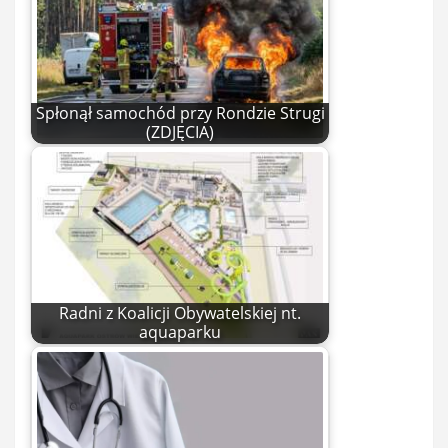
Spłonął samochód przy Rondzie Strugi
(ZDJĘCIA)
Radni z Koalicji Obywatelskiej nt.
aquaparku