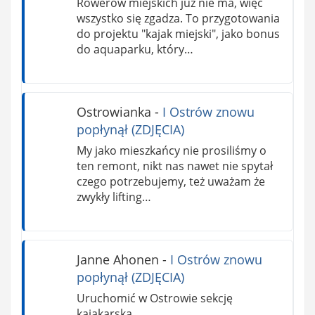
Rowerów miejskich już nie ma, więc
wszystko się zgadza. To przygotowania
do projektu "kajak miejski", jako bonus
do aquaparku, który…
Ostrowianka
-
I Ostrów znowu
popłynął (ZDJĘCIA)
My jako mieszkańcy nie prosiliśmy o
ten remont, nikt nas nawet nie spytał
czego potrzebujemy, też uważam że
zwykły lifting…
Janne Ahonen
-
I Ostrów znowu
popłynął (ZDJĘCIA)
Uruchomić w Ostrowie sekcję
kajakarską