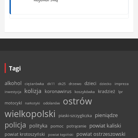
Tagi
alkohol
dzieci
ciężarówka
drzewo
dk11
dk25
dziecko
impreza
kolizja
koronawirus
kradzież
inwestycja
koszykówka
lpr
ostrów
motocykl
odolanów
narkotyki
wielkopolski
pieniądze
piaski-szczygliczka
policja
powiat kaliski
polityka
pomoc
potrącenie
powiat ostrzeszowski
powiat krotoszyński
powiat kępiński