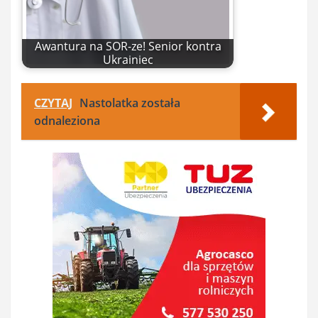
Awantura na SOR-ze! Senior kontra
Ukrainiec
CZYTAJ
Nastolatka została
odnaleziona