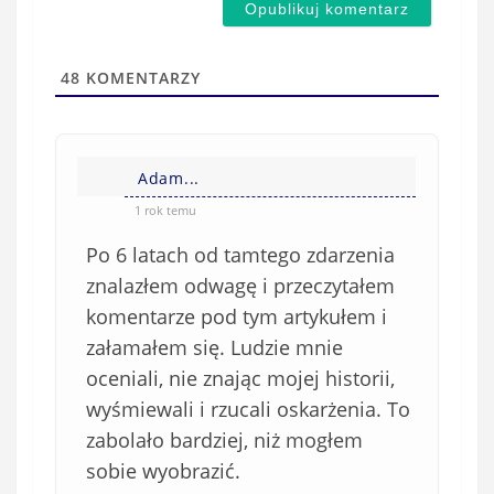
a
s
i
t
l
a
48
KOMENTARZY
(
w
n
s
i
i
e
Adam...
ę
o
*
1 rok temu
b
Po 6 latach od tamtego zdarzenia
o
w
znalazłem odwagę i przeczytałem
i
komentarze pod tym artykułem i
ą
załamałem się. Ludzie mnie
z
oceniali, nie znając mojej historii,
k
wyśmiewali i rzucali oskarżenia. To
o
zabolało bardziej, niż mogłem
w
e
sobie wyobrazić.