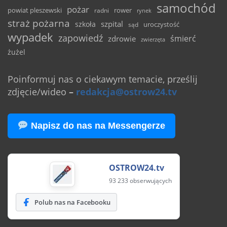
samochód
pożar
powiat pleszewski
rower
radni
rynek
straż pożarna
szpital
szkoła
uroczystość
sąd
wypadek
zapowiedź
śmierć
zdrowie
zwierzęta
żużel
Poinformuj nas o ciekawym temacie, prześlij
zdjęcie/wideo
–
redakcja@ostrow24.tv
Napisz do nas na Messengerze
OSTROW24.tv
93 233 obserwujących
Polub nas na Facebooku