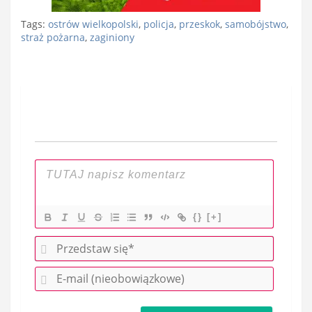
Tags:
ostrów wielkopolski
,
policja
,
przeskok
,
samobójstwo
,
straż pożarna
,
zaginiony
Nawigacja
wpisu
{}
[+]
P
r
E
z
-
e
m
d