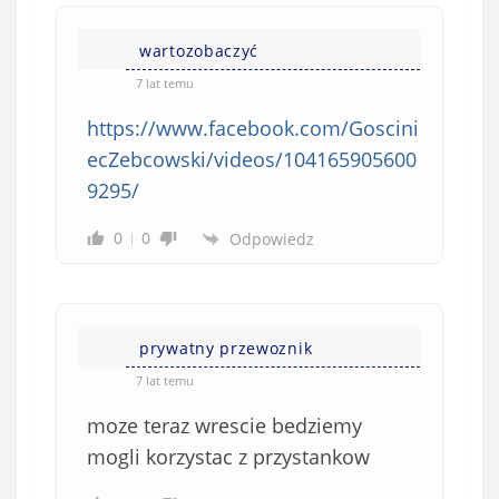
wartozobaczyć
7 lat temu
https://www.facebook.com/Goscini
ecZebcowski/videos/104165905600
9295/
0
0
Odpowiedz
prywatny przewoznik
7 lat temu
moze teraz wrescie bedziemy
mogli korzystac z przystankow