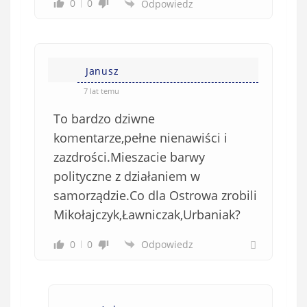
0
0
Odpowiedz
Janusz
7 lat temu
To bardzo dziwne
komentarze,pełne nienawiści i
zazdrości.Mieszacie barwy
polityczne z działaniem w
samorządzie.Co dla Ostrowa zrobili
Mikołajczyk,Ławniczak,Urbaniak?
0
0
Odpowiedz