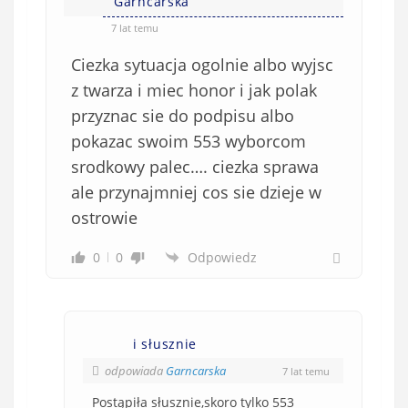
Garncarska
7 lat temu
Ciezka sytuacja ogolnie albo wyjsc
z twarza i miec honor i jak polak
przyznac sie do podpisu albo
pokazac swoim 553 wyborcom
srodkowy palec…. ciezka sprawa
ale przynajmniej cos sie dzieje w
ostrowie
0
0
Odpowiedz
i słusznie
odpowiada
Garncarska
7 lat temu
Postąpiła słusznie,skoro tylko 553