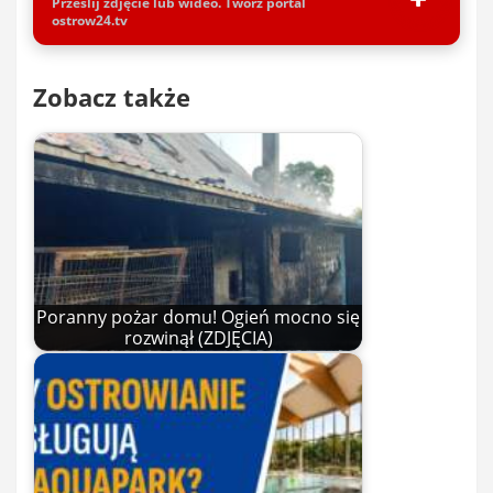
Prześlij zdjęcie lub wideo. Twórz portal
ostrow24.tv
Zobacz także
Poranny pożar domu! Ogień mocno się
rozwinął (ZDJĘCIA)