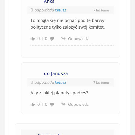
Anka
odpowiada
Janusz
7 lat temu
To mogła się nie pchać pod te barwy
polityczne tylko założyć swój komitet.
0
0
Odpowiedz
do Janusza
odpowiada
Janusz
7 lat temu
A ty z jakiej planety spadłeś?
0
0
Odpowiedz