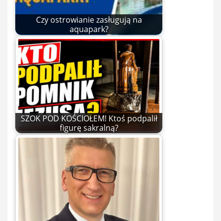
Czy ostrowianie zasługują na
aquapark?
SZOK POD KOŚCIOŁEM! Ktoś podpalił
figurę sakralną?