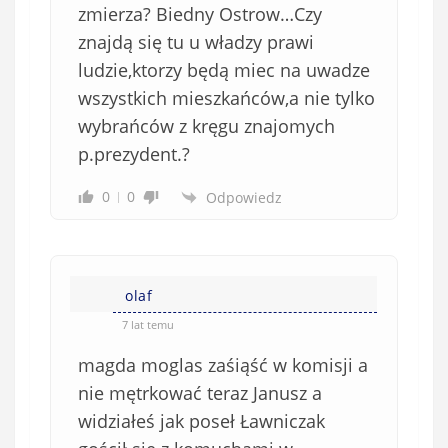
zmierza? Biedny Ostrow…Czy
znajdą się tu u władzy prawi
ludzie,ktorzy będą miec na uwadze
wszystkich mieszkańców,a nie tylko
wybrańców z kręgu znajomych
p.prezydent.?
0
0
Odpowiedz
olaf
7 lat temu
magda moglas zaśiąść w komisji a
nie mętrkować teraz Janusz a
widziałeś jak poseł Ławniczak