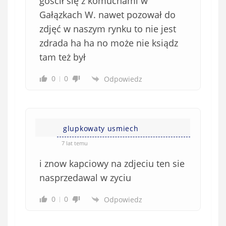
gościł się z komuchami w
Gałązkach W. nawet pozował do
zdjęć w naszym rynku to nie jest
zdrada ha ha no może nie ksiądz
tam też był
0
0
Odpowiedz
glupkowaty usmiech
7 lat temu
i znow kapciowy na zdjeciu ten sie
nasprzedawal w zyciu
0
0
Odpowiedz