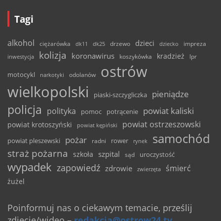
Tagi
alkohol
dzieci
ciężarówka
drzewo
dk11
dk25
dziecko
impreza
kolizja
koronawirus
kradzież
inwestycja
koszykówka
lpr
ostrów
motocykl
odolanów
narkotyki
wielkopolski
pieniądze
piaski-szczygliczka
policja
powiat kaliski
polityka
pomoc
potrącenie
powiat ostrzeszowski
powiat krotoszyński
powiat kępiński
samochód
pożar
powiat pleszewski
rower
radni
rynek
straż pożarna
szpital
szkoła
uroczystość
sąd
wypadek
zapowiedź
śmierć
zdrowie
zwierzęta
żużel
Poinformuj nas o ciekawym temacie, prześlij
zdjęcie/wideo
–
redakcja@ostrow24.tv