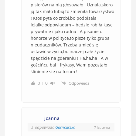
pisiorów na nią głosowało ! Uznała,skoro
ją tak mało lubią,to zmieniła towarzystwo
! Ktoś pyta co zrobi,bo podpisała
lojalkę,odpowiadam – będzie robiła kasę
prywatnie i jako radna ! A pisanie o
honorze w polityce,to pisze tylko grupa
nieudaczników. Trzeba umieć się
ustawić w życiu,bo inaczej całe życie.
spędzicie na gderaniu ! Ha,ha,ha ! A w
gościńcu bal i frykasy, Wam pozostało
ślinienie się na forum !
0
0
Odpowiedz
joanna
odpowiada
Garncarska
7 lat temu