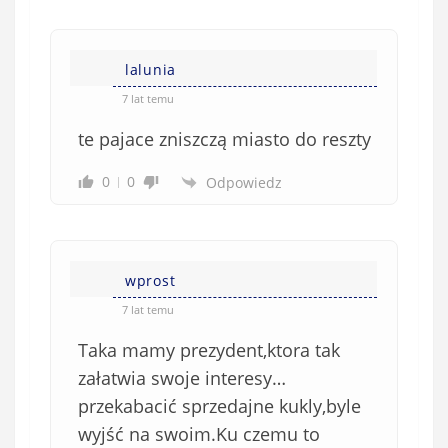
w
n
s
i
i
e
lalunia
ę
o
*
7 lat temu
b
te pajace zniszczą miasto do reszty
o
w
0
0
Odpowiedz
i
ą
z
k
wprost
o
w
7 lat temu
e
Taka mamy prezydent,ktora tak
)
załatwia swoje interesy…
przekabacić sprzedajne kukly,byle
wyjść na swoim.Ku czemu to