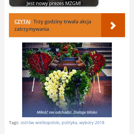
Jest nowy prezes MZGM!
CZYTAJ
Trzy godziny trwała akcja
zatrzymywania
Tags:
ostrów wielkopolski
,
polityka
,
wybory 2018
Nawigacja