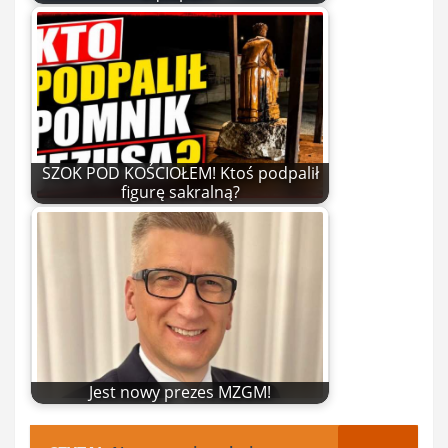
SZOK POD KOŚCIOŁEM! Ktoś podpalił
figurę sakralną?
Jest nowy prezes MZGM!