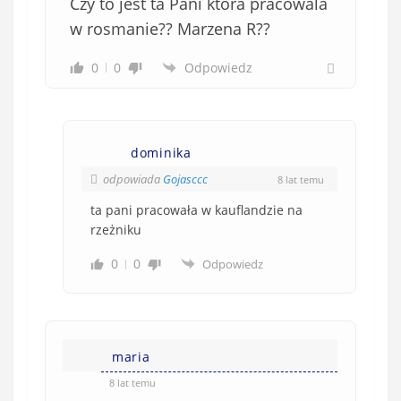
Czy to jest ta Pani ktora pracowala
w rosmanie?? Marzena R??
0
0
Odpowiedz
dominika
odpowiada
Gojasccc
8 lat temu
ta pani pracowała w kauflandzie na
rzeżniku
0
0
Odpowiedz
maria
8 lat temu