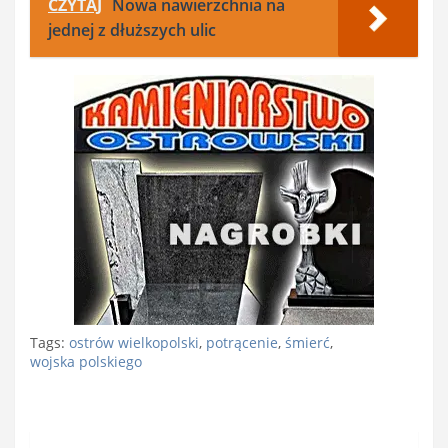
CZYTAJ
Nowa nawierzchnia na
jednej z dłuższych ulic
Tags:
ostrów wielkopolski
,
potrącenie
,
śmierć
,
wojska polskiego
Nawigacja
wpisu