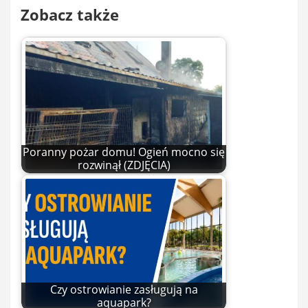
Zobacz także
Poranny pożar domu! Ogień mocno się
rozwinął (ZDJĘCIA)
Czy ostrowianie zasługują na
aquapark?