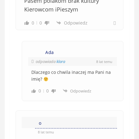
Pasem polakom brak kultury
Kierowcom iPieszym
0
0
Odpowiedz
Ada
odpowiada
klara
8 lat temu
Dlaczego co chwila inaczej ma Pani na
imię?
0
0
Odpowiedz
o
8 lat temu