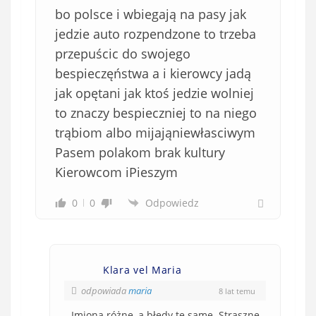
bo polsce i wbiegają na pasy jak
jedzie auto rozpendzone to trzeba
przepuścic do swojego
bespieczęństwa a i kierowcy jadą
jak opętani jak ktoś jedzie wolniej
to znaczy bespieczniej to na niego
trąbiom albo mijająniewłasciwym
Pasem polakom brak kultury
Kierowcom iPieszym
0
0
Odpowiedz
Klara vel Maria
odpowiada
maria
8 lat temu
Imiona różne, a błędy te same. Straszne