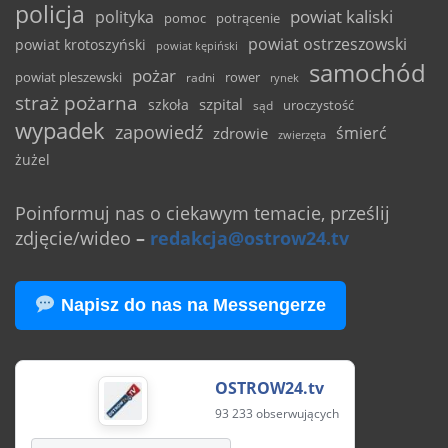
policja
powiat kaliski
polityka
pomoc
potrącenie
powiat ostrzeszowski
powiat krotoszyński
powiat kępiński
samochód
pożar
powiat pleszewski
rower
radni
rynek
straż pożarna
szpital
szkoła
uroczystość
sąd
wypadek
zapowiedź
śmierć
zdrowie
zwierzęta
żużel
Poinformuj nas o ciekawym temacie, prześlij
zdjęcie/wideo
–
redakcja@ostrow24.tv
Napisz do nas na Messengerze
OSTROW24.tv
93 233 obserwujących