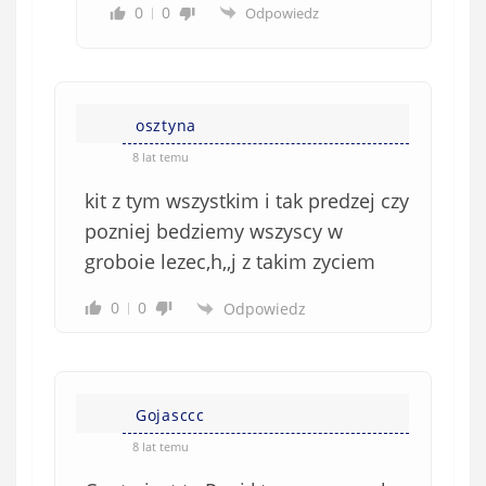
0
0
Odpowiedz
osztyna
8 lat temu
kit z tym wszystkim i tak predzej czy
pozniej bedziemy wszyscy w
groboie lezec,h,,j z takim zyciem
0
0
Odpowiedz
Gojasccc
8 lat temu