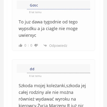
i
e
Gosc
ę
o
*
8 lat temu
b
To juz dawa tygodnie od tego
o
w
wypsdku a ja ciagle nie moge
i
uwierxyc
ą
z
0
0
Odpowiedz
k
o
w
e
dd
)
8 lat temu
Szkoda mojej koleżanki,szkoda jej
całej rodziny ale nie można
również wydawać wyroku na
kierowcy.Życia Marzeny R już nic