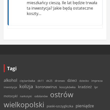
mieszkańcy cieszą. Ile lat będzie trwała
ta inwestycja? Jakie będą ostateczne
koszty…
Tagi
alkohol
dzieci
ciężarówka
drzewo
dk11
dk25
dziecko
impreza
kolizja
koronawirus
kradzież
inwestycja
koszykówka
lpr
ostrów
motocykl
odolanów
narkotyki
wielkopolski
pieniądze
piaski-szczygliczka