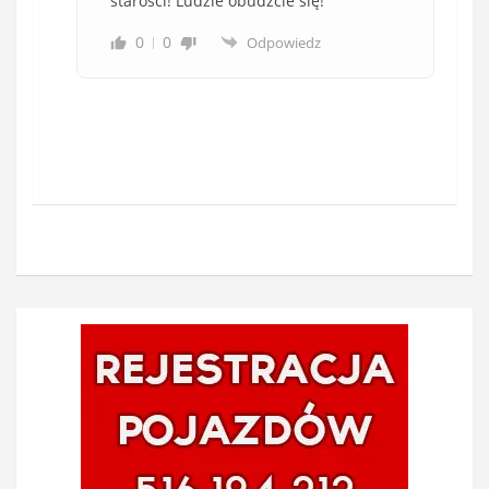
starości! Ludzie obudźcie się!
0
0
Odpowiedz