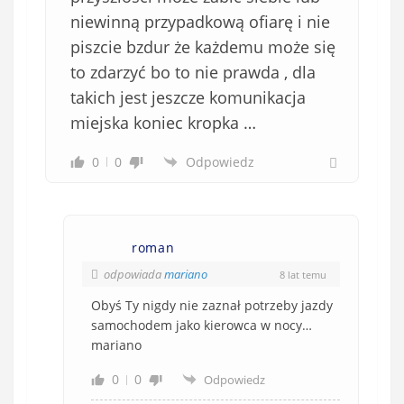
niewinną przypadkową ofiarę i nie
piszcie bzdur że każdemu może się
to zdarzyć bo to nie prawda , dla
takich jest jeszcze komunikacja
miejska koniec kropka …
0
0
Odpowiedz
roman
odpowiada
mariano
8 lat temu
Obyś Ty nigdy nie zaznał potrzeby jazdy
samochodem jako kierowca w nocy…
mariano
0
0
Odpowiedz