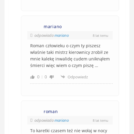
mariano
odpowiada
mariano
8 lat temu
Roman człowieku o czym ty piszesz
właśnie taki mistrz kierownicy zrobił ze
mnie kalekę inwalidę cudem uniknąłem
śmierci więc wiem o czym piszę …
0
0
Odpowiedz
roman
odpowiada
mariano
8 lat temu
To karetki czasem też nie wołaj w nocy