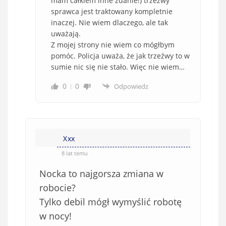
mam całkiem inne zdanie!) trzeźwy
sprawca jest traktowany kompletnie
inaczej. Nie wiem dlaczego, ale tak
uważają.
Z mojej strony nie wiem co mógłbym
pomóc. Policja uważa, że jak trzeźwy to w
sumie nic się nie stało. Więc nie wiem…
0
0
Odpowiedz
Xxx
8 lat temu
Nocka to najgorsza zmiana w
robocie?
Tylko debil mógł wymyślić robotę
w nocy!