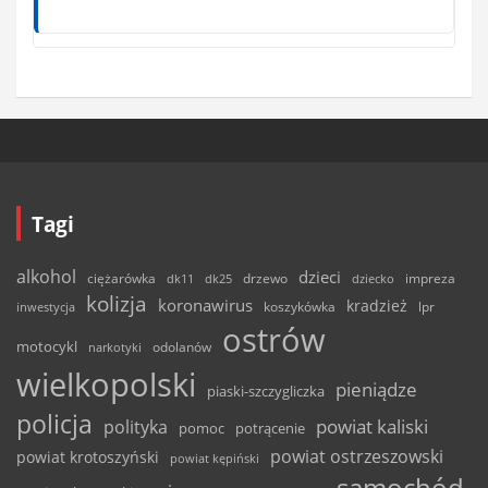
Tagi
alkohol
dzieci
ciężarówka
drzewo
dk11
dk25
dziecko
impreza
kolizja
koronawirus
kradzież
inwestycja
koszykówka
lpr
ostrów
motocykl
odolanów
narkotyki
wielkopolski
pieniądze
piaski-szczygliczka
policja
powiat kaliski
polityka
pomoc
potrącenie
powiat ostrzeszowski
powiat krotoszyński
powiat kępiński
samochód