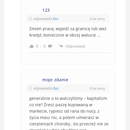
123
odpowiada
Xxx
8 lat temu
Zmień pracę, wyjedź za granicę lub weź
kredyt, koniecznie w obcej walucie …
0
0
Odpowiedz
moje zdanie
odpowiada
Xxx
8 lat temu
generalnie o to walczyliśmy – kapitalizm
co nie? Żresz paszę kupowaną w
markecie, rypiesz od rana do nocy, z
życia masz nic, a potem umierasz w
cierpieniach choroby , bo przecież nie ze