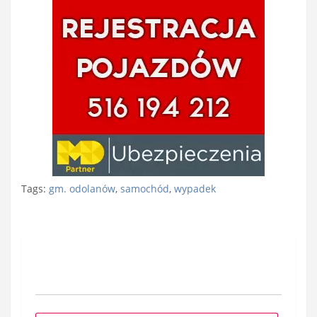
Tags:
gm. odolanów
,
samochód
,
wypadek
Nawigacja
wpisu