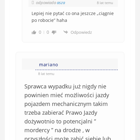
odpowiada
asza
8 lat temu
Lepiej nie pytać co ona jeszcze „ciągnie
po robocie” haha
0
0
Odpowiedz
mariano
8 lat temu
Sprawca wypadku już nigdy nie
powinien mieć możliwości jazdy
pojazdem mechanicznym takim
trzeba zabierać Prawo Jazdy
dożywotnio to potencjalni ”
mordercy ” na drodze , w
przyszłości może zabić siebie lub