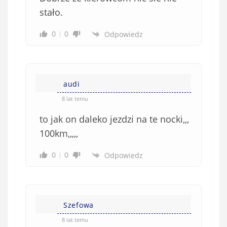
w
stało.
i
0
0
Odpowiedz
ą
z
k
o
w
audi
e
8 lat temu
)
to jak on daleko jezdzi na te nocki,,,
100km,,,,,
0
0
Odpowiedz
Szefowa
8 lat temu