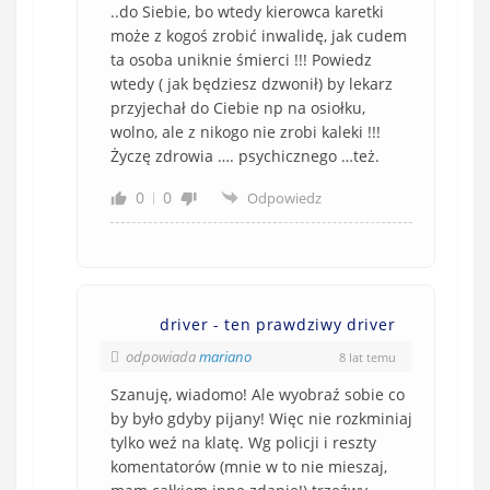
..do Siebie, bo wtedy kierowca karetki
może z kogoś zrobić inwalidę, jak cudem
ta osoba uniknie śmierci !!! Powiedz
wtedy ( jak będziesz dzwonił) by lekarz
przyjechał do Ciebie np na osiołku,
wolno, ale z nikogo nie zrobi kaleki !!!
Życzę zdrowia …. psychicznego …też.
0
0
Odpowiedz
driver - ten prawdziwy driver
odpowiada
mariano
8 lat temu
Szanuję, wiadomo! Ale wyobraź sobie co
by było gdyby pijany! Więc nie rozkminiaj
tylko weź na klatę. Wg policji i reszty
komentatorów (mnie w to nie mieszaj,