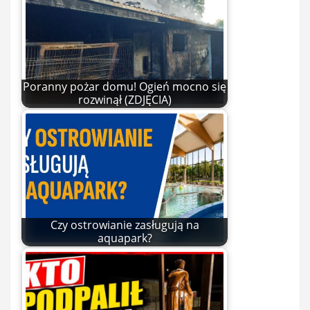
Poranny pożar domu! Ogień mocno się
rozwinął (ZDJĘCIA)
Czy ostrowianie zasługują na
aquapark?