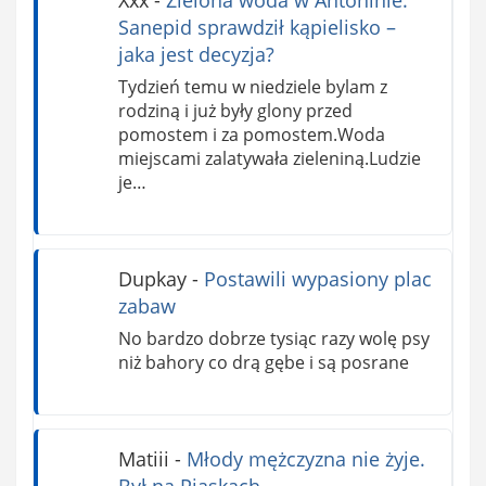
Xxx
-
Zielona woda w Antoninie.
Sanepid sprawdził kąpielisko –
jaka jest decyzja?
Tydzień temu w niedziele bylam z
rodziną i już były glony przed
pomostem i za pomostem.Woda
miejscami zalatywała zieleniną.Ludzie
je…
Dupkay
-
Postawili wypasiony plac
zabaw
No bardzo dobrze tysiąc razy wolę psy
niż bahory co drą gębe i są posrane
Matiii
-
Młody mężczyzna nie żyje.
Był na Piaskach