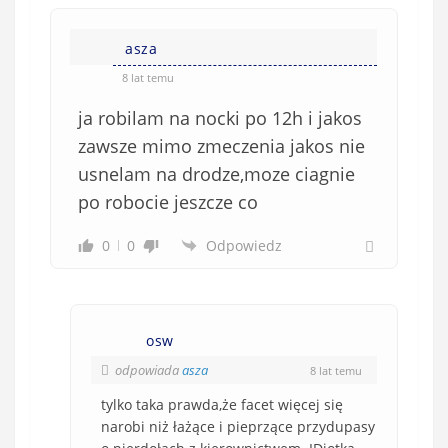
asza
8 lat temu
ja robilam na nocki po 12h i jakos
zawsze mimo zmeczenia jakos nie
usnelam na drodze,moze ciagnie
po robocie jeszcze co
0
0
Odpowiedz
osw
odpowiada
asza
8 lat temu
tylko taka prawda,że facet więcej się
narobi niż łażące i pieprzące przydupasy