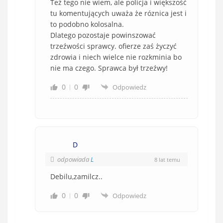
Też tego nie wiem, ale policja i większość
tu komentujących uważa że róznica jest i
to podobno kolosalna.
Dlatego pozostaje powinszować
trzeźwości sprawcy. ofierze zaś życzyć
zdrowia i niech wielce nie rozkminia bo
nie ma czego. Sprawca był trzeźwy!
0
0
Odpowiedz
D
odpowiada
L
8 lat temu
Debilu,zamilcz..
0
0
Odpowiedz