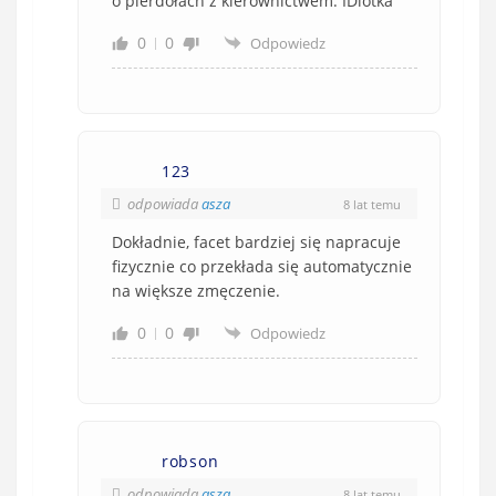
o pierdołach z kierownictwem. IDiotka
0
0
Odpowiedz
123
odpowiada
asza
8 lat temu
Dokładnie, facet bardziej się napracuje
fizycznie co przekłada się automatycznie
na większe zmęczenie.
0
0
Odpowiedz
robson
odpowiada
asza
8 lat temu