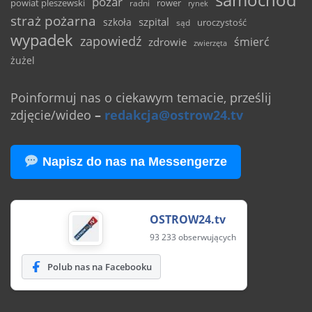
pożar
powiat pleszewski
rower
radni
rynek
straż pożarna
szpital
szkoła
uroczystość
sąd
wypadek
zapowiedź
śmierć
zdrowie
zwierzęta
żużel
Poinformuj nas o ciekawym temacie, prześlij
zdjęcie/wideo
–
redakcja@ostrow24.tv
Napisz do nas na Messengerze
OSTROW24.tv
93 233 obserwujących
Polub nas na Facebooku