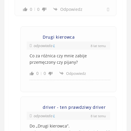
0
0
Odpowiedz
Drugi kierowca
odpowiada
L
8 lat temu
Co za różnica czy mnie zabije
przemęczony czy pijany?
0
0
Odpowiedz
driver - ten prawdziwy driver
odpowiada
L
8 lat temu
Do „Drugi kierowca”.