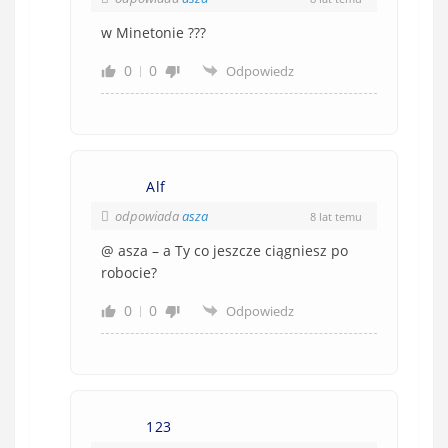
w Minetonie ???
0
0
Odpowiedz
Alf
odpowiada
asza
8 lat temu
@ asza – a Ty co jeszcze ciągniesz po
robocie?
0
0
Odpowiedz
123