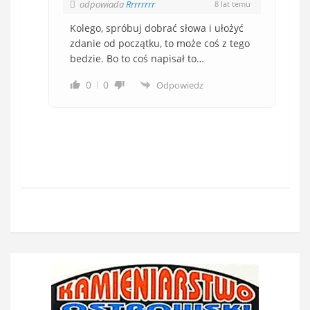
odpowiada
Rrrrrrrr
8 lat temu
Kolego, spróbuj dobrać słowa i ułożyć
zdanie od początku, to może coś z tego
bedzie. Bo to coś napisał to…
0
0
Odpowiedz