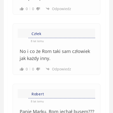
0
0
Odpowiedz
Człek
8 lat temu
No i co że Rom taki sam człowiek
jak każdy inny.
0
0
Odpowiedz
Robert
8 lat temu
Panie Marku. Rom jechał busem???