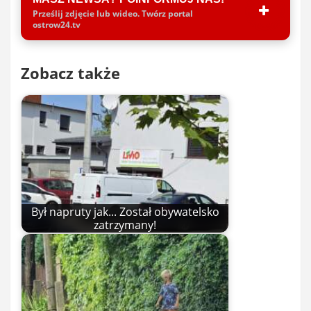
Prześlij zdjęcie lub wideo. Twórz portal
ostrow24.tv
Zobacz także
Był napruty jak... Został obywatelsko
zatrzymany!