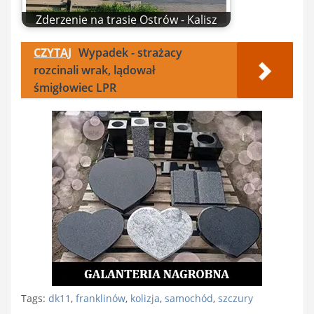
Zderzenie na trasie Ostrów - Kalisz
CZYTAJ
Wypadek - strażacy
rozcinali wrak, lądował
śmigłowiec LPR
Tags:
dk11
,
franklinów
,
kolizja
,
samochód
,
szczury