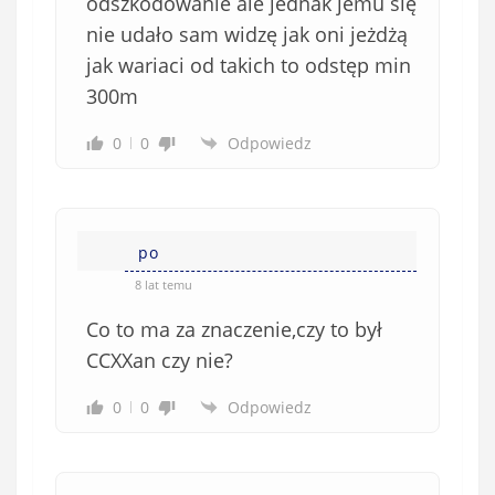
odszkodowanie ale jednak jemu się
nie udało sam widzę jak oni jeżdżą
jak wariaci od takich to odstęp min
300m
0
0
Odpowiedz
po
8 lat temu
Co to ma za znaczenie,czy to był
CCXXan czy nie?
0
0
Odpowiedz