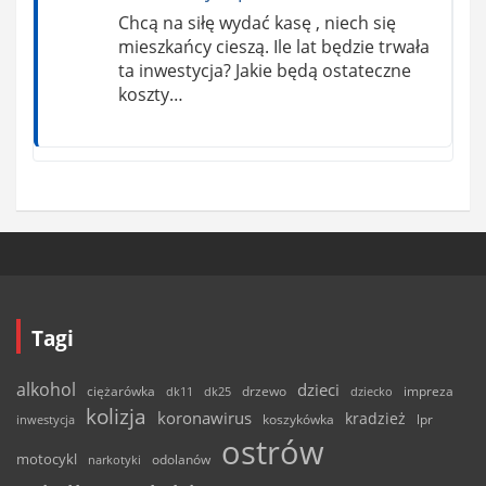
Chcą na siłę wydać kasę , niech się
mieszkańcy cieszą. Ile lat będzie trwała
ta inwestycja? Jakie będą ostateczne
koszty…
Tagi
alkohol
dzieci
ciężarówka
drzewo
dk11
dk25
dziecko
impreza
kolizja
koronawirus
kradzież
inwestycja
koszykówka
lpr
ostrów
motocykl
odolanów
narkotyki