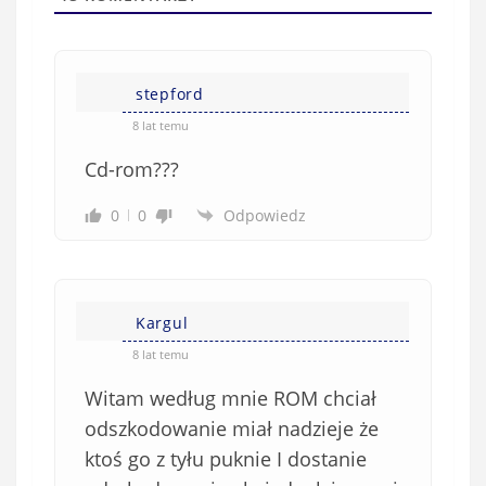
(
w
n
s
i
i
e
stepford
ę
o
*
8 lat temu
b
Cd-rom???
o
w
0
0
Odpowiedz
i
ą
z
k
Kargul
o
w
8 lat temu
e
Witam według mnie ROM chciał
)
odszkodowanie miał nadzieje że
ktoś go z tyłu puknie I dostanie