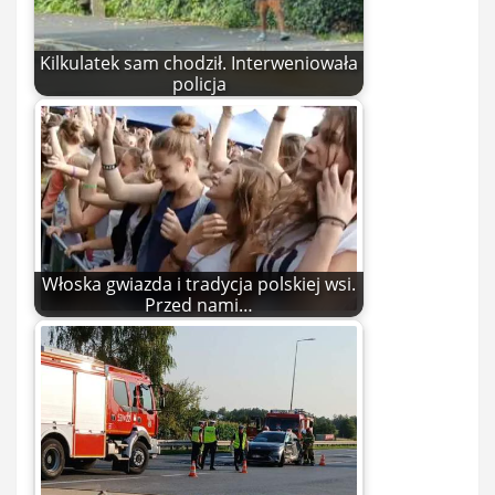
Kilkulatek sam chodził. Interweniowała
policja
Włoska gwiazda i tradycja polskiej wsi.
Przed nami…