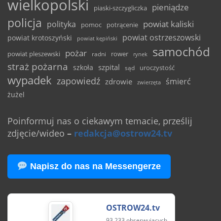
wielkopolski
pieniądze
piaski-szczygliczka
policja
powiat kaliski
polityka
pomoc
potrącenie
powiat ostrzeszowski
powiat krotoszyński
powiat kępiński
samochód
pożar
powiat pleszewski
rower
radni
rynek
straż pożarna
szpital
szkoła
uroczystość
sąd
wypadek
zapowiedź
śmierć
zdrowie
zwierzęta
żużel
Poinformuj nas o ciekawym temacie, prześlij
zdjęcie/wideo
–
redakcja@ostrow24.tv
Napisz do nas na Messengerze
OSTROW24.tv
93 233 obserwujących