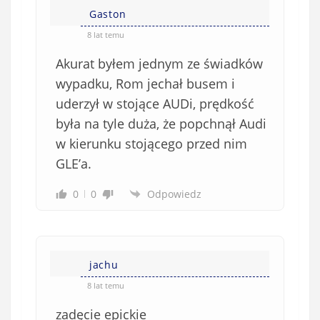
Gaston
8 lat temu
Akurat byłem jednym ze świadków
wypadku, Rom jechał busem i
uderzył w stojące AUDi, prędkość
była na tyle duża, że popchnął Audi
w kierunku stojącego przed nim
GLE’a.
0
0
Odpowiedz
jachu
8 lat temu
zadęcie epickie