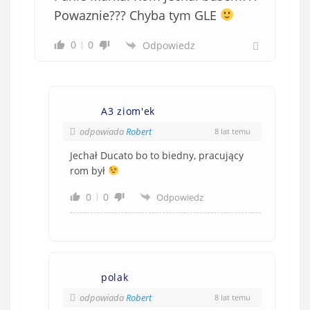
Powaznie??? Chyba tym GLE
0
0
Odpowiedz
A3 ziom'ek
odpowiada
Robert
8 lat temu
Jechał Ducato bo to biedny, pracujący
rom był
0
0
Odpowiedz
polak
odpowiada
Robert
8 lat temu