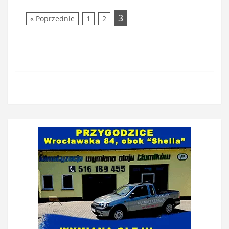
3
« Poprzednie
1
2