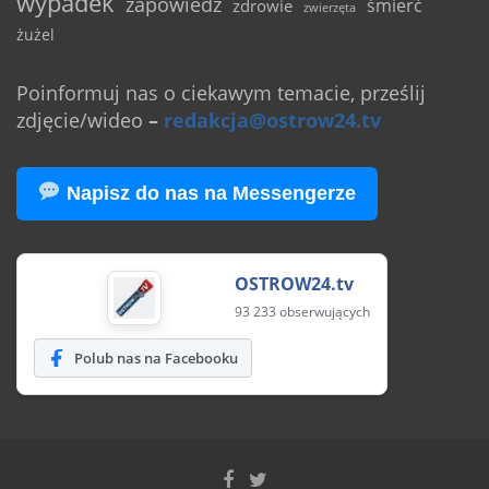
wypadek
zapowiedź
śmierć
zdrowie
zwierzęta
żużel
Poinformuj nas o ciekawym temacie, prześlij
zdjęcie/wideo
–
redakcja@ostrow24.tv
Napisz do nas na Messengerze
OSTROW24.tv
93 233 obserwujących
Polub nas na Facebooku