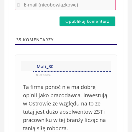
E
z
-
e
m
d
a
s
i
t
l
a
35
KOMENTARZY
(
w
n
s
i
i
e
Mati_80
ę
o
*
8 lat temu
b
Ta firma ponoć nie ma dobrej
o
w
opinii jako pracodawca. Inwestują
i
w Ostrowie ze względu na to ze
ą
tutaj jest dużo apsolwentow ZST i
z
pracowniku w tej branży licząc na
k
tanią siłę robocza.
o