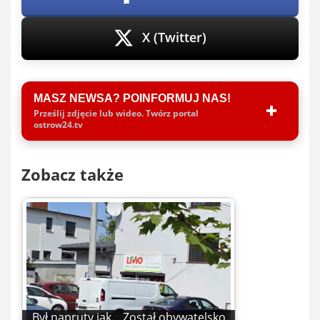
X (Twitter)
MASZ NEWSA? POINFORMUJ NAS!
Prześlij zdjęcie lub wideo. Twórz portal
ostrow24.tv
Zobacz także
Był napruty jak... Został obywatelsko