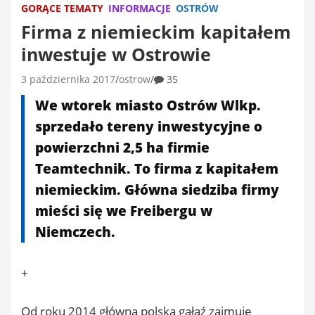
GORĄCE TEMATY
INFORMACJE
OSTRÓW
Firma z niemieckim kapitałem
inwestuje w Ostrowie
3 października 2017
ostrow
35
We wtorek miasto Ostrów Wlkp.
sprzedało tereny inwestycyjne o
powierzchni 2,5 ha firmie
Teamtechnik. To firma z kapitałem
niemieckim. Główna siedziba firmy
mieści się we Freibergu w
Niemczech.
+
Od roku 2014 główna polska gałąź zajmuje