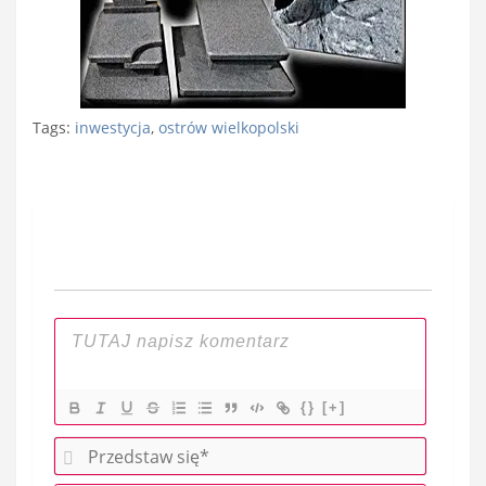
Tags:
inwestycja
,
ostrów wielkopolski
Nawigacja
wpisu
{}
[+]
P
r