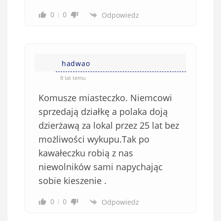
w
0
0
Odpowiedz
e
)
hadwao
8 lat temu
Komusze miasteczko. Niemcowi
sprzedają działkę a polaka doją
dzierżawą za lokal przez 25 lat bez
możliwości wykupu.Tak po
kawałeczku robią z nas
niewolników sami napychając
sobie kieszenie .
0
0
Odpowiedz