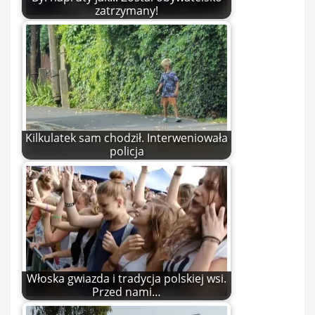
zatrzymany!
Kilkulatek sam chodził. Interweniowała
policja
Włoska gwiazda i tradycja polskiej wsi.
Przed nami…