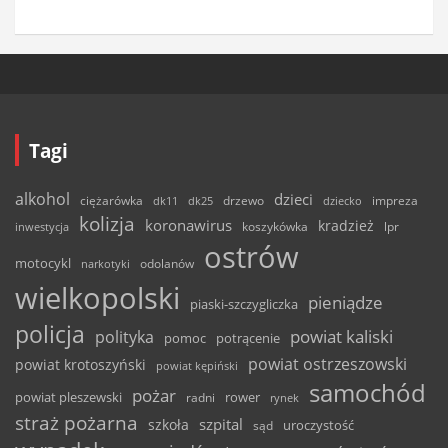
Tagi
alkohol
dzieci
ciężarówka
drzewo
dk11
dk25
dziecko
impreza
kolizja
koronawirus
kradzież
inwestycja
koszykówka
lpr
ostrów
motocykl
odolanów
narkotyki
wielkopolski
pieniądze
piaski-szczygliczka
policja
powiat kaliski
polityka
pomoc
potrącenie
powiat ostrzeszowski
powiat krotoszyński
powiat kępiński
samochód
pożar
powiat pleszewski
rower
radni
rynek
straż pożarna
szpital
szkoła
uroczystość
sąd